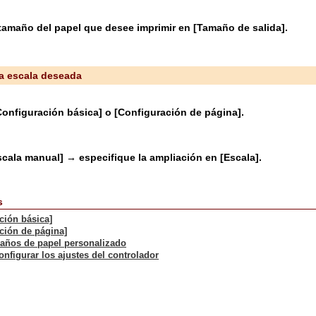
 tamaño del papel que desee imprimir en [Tamaño de salida].
na escala deseada
Configuración básica] o [Configuración de página].
cala manual] → especifique la ampliación en [Escala].
s
ción básica]
ción de página]
maños de papel personalizado
nfigurar los ajustes del controlador