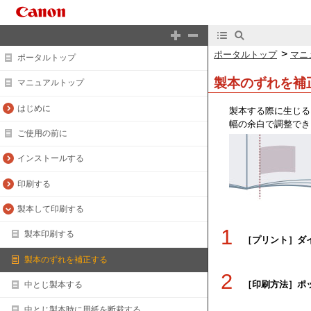
>
ポータルトップ
マニ
ポータルトップ
製本のずれを補
マニュアルトップ
はじめに
製本する際に生じる
幅の余白で調整でき
ご使用の前に
インストールする
印刷する
製本して印刷する
1
製本印刷する
［プリント］ダ
製本のずれを補正する
2
［印刷方法］ポ
中とじ製本する
中とじ製本時に用紙を断裁する