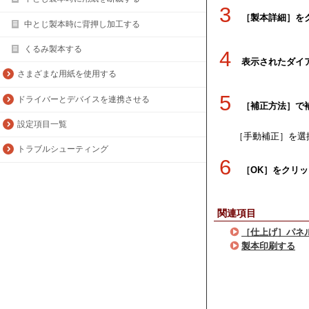
3
［製本詳細］を
中とじ製本時に背押し加工する
くるみ製本する
4
表示されたダイ
さまざまな用紙を使用する
5
ドライバーとデバイスを連携させる
［補正方法］で補
設定項目一覧
［手動補正］を選
トラブルシューティング
6
［OK］をクリッ
関連項目
［仕上げ］パネ
製本印刷する