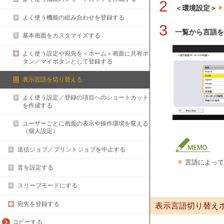
2
＜環境設定＞
よく使う機能の組み合わせを登録する
3
一覧から言語を
基本画面をカスタマイズする
よく使う設定や宛先を＜ホーム＞画面に共有ボ
タン／マイボタンとして登録する
表示言語を切り替える
よく使う設定／登録の項目へのショートカット
を作成する
ユーザーごとに画面の表示や操作環境を変える
（個人設定）
送信ジョブ／プリントジョブを中止する
言語によって
音を設定する
スリープモードにする
宛先を登録する
表示言語切り替え
コピーする