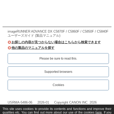
imageRUNNER ADVANCE DX C5870F / C5860F / C5850F / C5840F
ユーザーズガイド (製品マニュアル)
お探しの内容が見つからない場合はこちらから検索できます
他の製品のマニュアルを探す
Please be sure to read this.‎
Supported browsers
Cookies
USRMA-5486-06
2026-01
Copyright CANON INC. 2026
This site uses cookies to provide its contents and functions and improve their
qualities etc. You can find out more about our use of the cookies
here
. If you