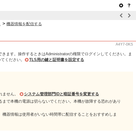
>
る
機器情報を配信する
A4Y7-0KS
。操作するときはAdministratorの権限でログインしてください。ま
いてください。
TLS用の鍵と証明書を設定する
れません。
システム管理部門IDと暗証番号を変更する
るまで本機の電源は切らないでください。本機が故障する恐れがあり
。機器情報は使用者がいない時間帯に配信することをおすすめしま