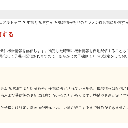
>
>
ュアルトップ
本機を管理する
機器情報を他のキヤノン複合機に配信す
信する
機に機器情報を配信します。指定した時刻に機器情報を自動配信することもできます
暗号化して子機へ配信されますので、あらかじめ子機側でTLSの設定をしてお
テム管理部門IDと暗証番号が子機に設定されている場合、機器情報は配信さ
準備および受信後の更新には数分かかることがあります。準備や更新が完了す
した子機には設定更新画面が表示され、更新が終了するまで操作ができません