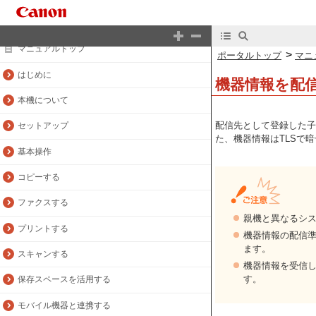
ポータルトップ
マニュアルトップ
>
ポータルトップ
マニ
はじめに
機器情報を配
本機について
配信先として登録した子
セットアップ
た、機器情報はTLSで
基本操作
コピーする
ファクスする
親機と異なるシス
プリントする
機器情報の配信
ます。
スキャンする
機器情報を受信
す。
保存スペースを活用する
モバイル機器と連携する