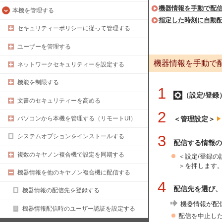
機器情報を手動で配
本機を管理する
指定した時刻に自動
セキュリティーポリシーに従って管理する
ユーザーを管理する
機器情報を手動で
ネットワークセキュリティーを設定する
機能を制限する
1
（設定/登録
文書のセキュリティーを高める
2
＜管理設定＞
パソコンから本機を管理する（リモートUI）
3
システムオプションをインストールする
配信する情報の
複数のキヤノン複合機で設定を同期する
＜設定/登録
＞を押します
機器情報を他のキヤノン複合機に配信する
4
配信先を選び、
機器情報の配信先を登録する
機器情報が配
機器情報配信時のユーザー認証を設定する
配信を中止し