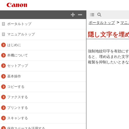
>
ポータルトップ
マニ
ポータルトップ
隠し文字を埋
マニュアルトップ
はじめに
強制地紋印字を有効にす
本機について
ると、埋め込まれた文字
複製を抑制したいときなどに
セットアップ
基本操作
コピーする
ファクスする
プリントする
スキャンする
保存スペースを活用する