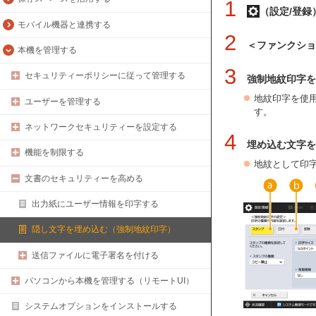
1
（設定/登録
モバイル機器と連携する
2
＜ファンクシ
本機を管理する
3
セキュリティーポリシーに従って管理する
強制地紋印字を
地紋印字を使
ユーザーを管理する
す。
ネットワークセキュリティーを設定する
4
埋め込む文字を
機能を制限する
地紋として印
文書のセキュリティーを高める
出力紙にユーザー情報を印字する
隠し文字を埋め込む（強制地紋印字）
送信ファイルに電子署名を付ける
パソコンから本機を管理する（リモートUI）
システムオプションをインストールする