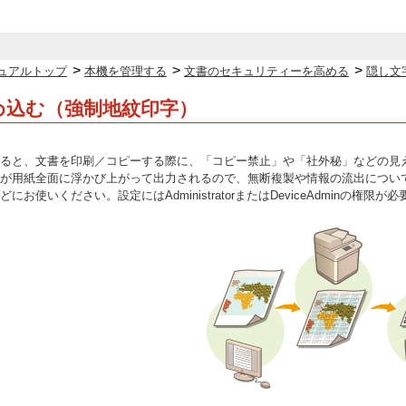
>
>
>
ュアルトップ
本機を管理する
文書のセキュリティーを高める
隠し文
め込む（強制地紋印字）
ると、文書を印刷／コピーする際に、「コピー禁止」や「社外秘」などの見
が用紙全面に浮かび上がって出力されるので、無断複製や情報の流出につい
お使いください。設定にはAdministratorまたはDeviceAdminの権限が