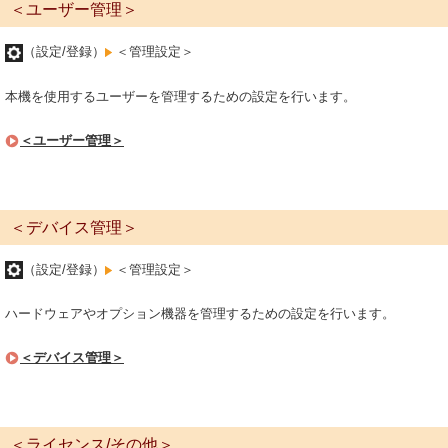
＜ユーザー管理＞
（設定/登録）
＜管理設定＞
本機を使用するユーザーを管理するための設定を行います。
＜ユーザー管理＞
＜デバイス管理＞
（設定/登録）
＜管理設定＞
ハードウェアやオプション機器を管理するための設定を行います。
＜デバイス管理＞
＜ライセンス/その他＞