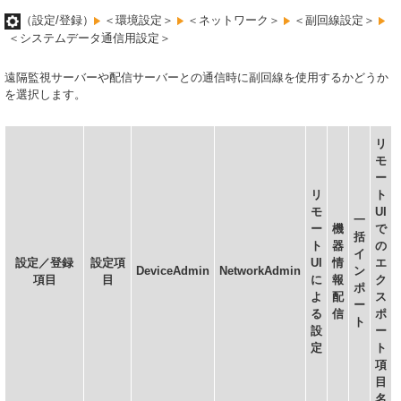
（設定/登録）
＜環境設定＞
＜ネットワーク＞
＜副回線設定＞
＜システムデータ通信用設定＞
遠隔監視サーバーや配信サーバーとの通信時に副回線を使用するかどうか
を選択します。
リ
モ
ー
リ
ト
モ
UI
一
ー
機
で
括
ト
器
の
イ
設定／登録
設定項
UI
情
エ
DeviceAdmin
NetworkAdmin
ン
項目
目
に
報
ク
ポ
よ
配
ス
ー
る
信
ポ
ト
設
ー
定
ト
項
目
名