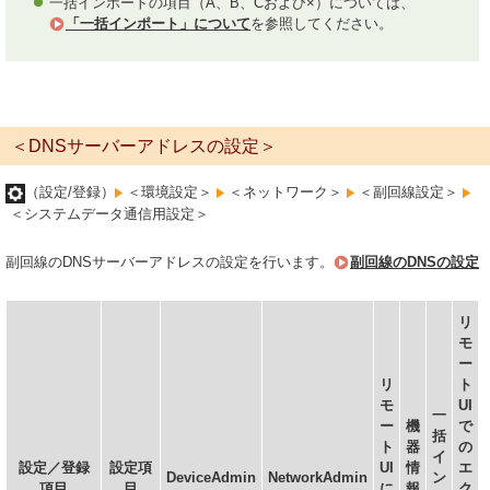
一括インポートの項目（A、B、Cおよび×）については、
「一括インポート」について
を参照してください。
＜DNSサーバーアドレスの設定＞
（設定/登録）
＜環境設定＞
＜ネットワーク＞
＜副回線設定＞
＜システムデータ通信用設定＞
副回線のDNSサーバーアドレスの設定を行います。
副回線のDNSの設定
リ
モ
ー
リ
ト
モ
UI
一
ー
機
で
括
ト
器
の
イ
設定／登録
設定項
UI
情
エ
DeviceAdmin
NetworkAdmin
ン
項目
目
に
報
ク