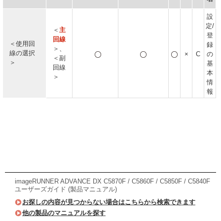
設
定/
＜
主
登
回線
＜使用回
録
＞、
線の選択
×
C
の
＜副
＞
基
回線
本
＞
情
報
imageRUNNER ADVANCE DX C5870F / C5860F / C5850F / C5840F
ユーザーズガイド (製品マニュアル)
お探しの内容が見つからない場合はこちらから検索できます
他の製品のマニュアルを探す