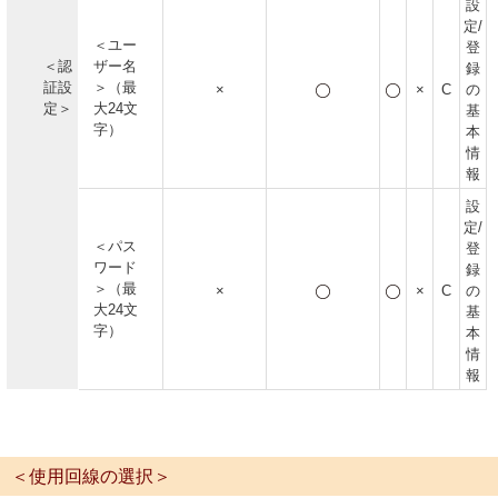
設
定/
＜ユー
登
＜認
ザー名
録
証設
＞（最
×
×
C
の
定＞
大24文
基
字）
本
情
報
設
定/
＜パス
登
ワード
録
＞（最
×
×
C
の
大24文
基
字）
本
情
報
＜使用回線の選択＞