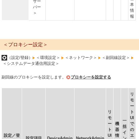
サー
本
バー
情
＞
報
＜プロキシー設定＞
（設定/登録）
＜環境設定＞
＜ネットワーク＞
＜副回線設定＞
＜システムデータ通信用設定＞
副回線のプロキシーを設定します。
プロキシーを設定する
リ
モ
ー
リ
ト
モ
UI
一
ー
機
で
括
ト
器
の
イ
設定／登
UI
情
エ
設定項目
DeviceAdmin
NetworkAdmin
ン