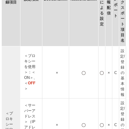
録項目
に
報
ク
ポ
よ
配
ス
ー
る
信
ポ
ト
設
ー
定
ト
項
目
名
設
＜プロ
定/
キシー
登
を使用
録
＞：＜
×
×
C
の
ON＞、
基
＜
OFF
本
＞
情
報
設
＜サー
定/
バーア
＜プ
登
ドレス
ロキ
録
＞（IP
シー
×
×
C
の
アドレ