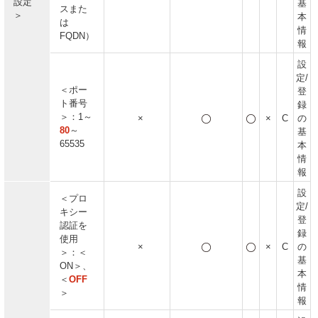
設定
基
スまた
＞
本
は
情
FQDN）
報
設
定/
＜ポー
登
ト番号
録
＞：1～
×
×
C
の
80
～
基
65535
本
情
報
設
＜プロ
定/
キシー
登
認証を
録
使用
×
×
C
の
＞：＜
基
ON＞、
本
＜
OFF
情
＞
報