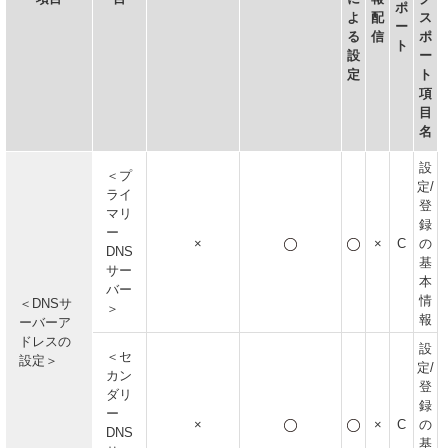
ポ
よ
配
ス
ー
る
信
ポ
ト
設
ー
定
ト
項
目
名
設
＜プ
定/
ライ
登
マリ
録
ー
×
×
C
の
DNS
基
サー
本
バー
情
＜DNSサ
＞
報
ーバーア
ドレスの
設
＜セ
設定＞
定/
カン
登
ダリ
録
ー
×
×
C
の
DNS
基