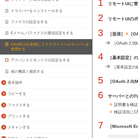
1
リモートUIに
ドライバーをインストールする
2
リモートUIの
ファクスの設定をする
3
Eメール／Iファクスの通信設定をする
［送信］
［OA
［OAuth 2.
OAuth2.0を利用してクラウドメールサーバーを
使用する
4
［基本設定］の
アドバンスドボックスの設定をする
［基本設定の
他の機器と接続する
5
［OAuth 2.
基本操作
6
コピーする
サーバーとのT
証明書を検証
ファクスする
検証項目にC
プリントする
7
［Microso
スキャンする