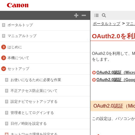
>
ポータルトップ
マニ
ポータルトップ
OAuth2.
マニュアルトップ
はじめに
OAuth2.0を利用して、M
本機について
をします。
セットアップ
OAuth2.0認証（Mic
OAuth2.0認証（Go
お使いになるために必要な作業
不正アクセス防止策について
設定ナビでセットアップする
OAuth2.0認証（M
管理者としてログインする
この設定は、パソコンから
日付／時刻を設定する
ネットワーク環境を設定する