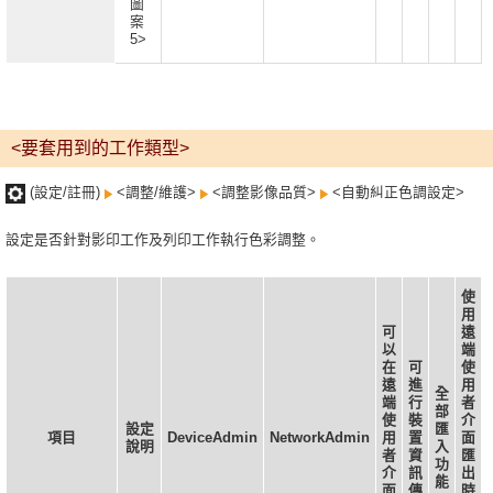
圖
案
5>
<要套用到的工作類型>
(設定/註冊)
<調整/維護>
<調整影像品質>
<自動糾正色調設定>
設定是否針對影印工作及列印工作執行色彩調整。
使
用
可
遠
以
端
在
可
使
遠
進
用
全
端
行
者
部
使
裝
介
設定
匯
項目
DeviceAdmin
NetworkAdmin
用
置
面
說明
入
者
資
匯
功
介
訊
出
能
面
傳
時