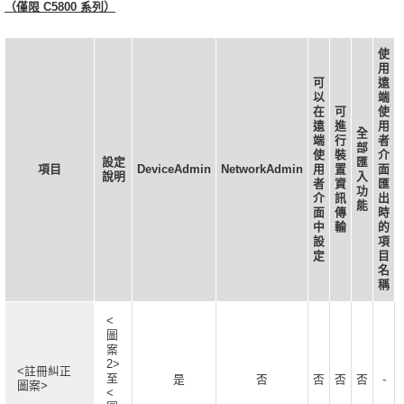
（僅限 C5800 系列）
使
用
可
遠
以
端
在
可
使
遠
進
用
全
端
行
者
部
使
裝
介
設定
匯
項目
DeviceAdmin
NetworkAdmin
用
置
面
說明
入
者
資
匯
功
介
訊
出
能
面
傳
時
中
輸
的
設
項
定
目
名
稱
<
圖
案
2>
<註冊糾正
至
是
否
否
否
否
-
圖案>
<