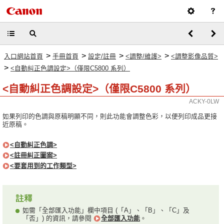
>
>
>
>
入口網站首頁
手冊首頁
設定/註冊
<調整/維護>
<調整影像品質>
>
<自動糾正色調設定>（僅限C5800 系列）
<自動糾正色調設定>（僅限C5800 系列）
ACKY-0LW
如果列印的色調與原稿明顯不同，則此功能會調整色彩，以便列印成品更接
近原稿。
<自動糾正色調>
<註冊糾正圖案>
<要套用到的工作類型>
如需「全部匯入功能」欄中項目 (「A」、「B」、「C」及
「否」) 的資訊，請參閱
全部匯入功能
。