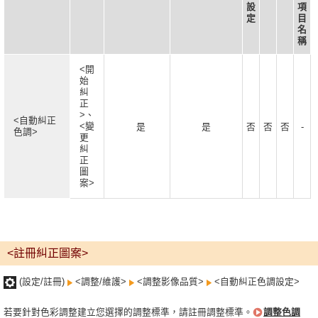
設
項
定
目
名
稱
<開
始
糾
正
>、
<自動糾正
<變
是
是
否
否
否
-
色調>
更
糾
正
圖
案>
<註冊糾正圖案>
(設定/註冊)
<調整/維護>
<調整影像品質>
<自動糾正色調設定>
若要針對色彩調整建立您選擇的調整標準，請註冊調整標準。
調整色調