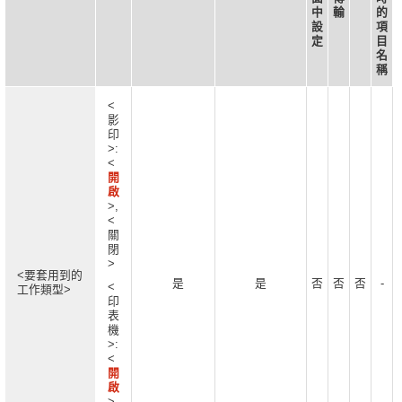
中
輸
的
設
項
定
目
名
稱
<
影
印
>:
<
開
啟
>,
<
關
閉
>
<要套用到的
是
是
否
否
否
-
<
工作類型>
印
表
機
>:
<
開
啟
>,