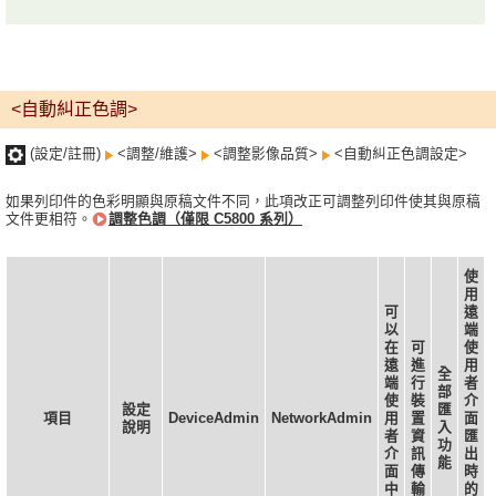
<自動糾正色調>
(設定/註冊)
<調整/維護>
<調整影像品質>
<自動糾正色調設定>
如果列印件的色彩明顯與原稿文件不同，此項改正可調整列印件使其與原稿
文件更相符。
調整色調（僅限 C5800 系列）
使
用
可
遠
以
端
在
可
使
遠
進
用
全
端
行
者
部
使
裝
介
設定
匯
項目
DeviceAdmin
NetworkAdmin
用
置
面
說明
入
者
資
匯
功
介
訊
出
能
面
傳
時
中
輸
的