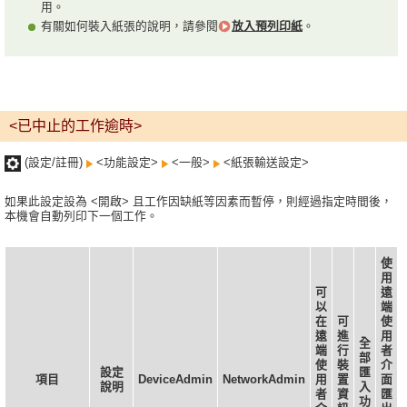
用。
有關如何裝入紙張的說明，請參閱
放入預列印紙
。
<已中止的工作逾時>
(設定/註冊)
<功能設定>
<一般>
<紙張輸送設定>
如果此設定設為 <開啟> 且工作因缺紙等因素而暫停，則經過指定時間後，
本機會自動列印下一個工作。
使
用
可
遠
以
端
在
可
使
遠
進
用
全
端
行
者
部
使
裝
介
設定
匯
項目
DeviceAdmin
NetworkAdmin
用
置
面
說明
入
者
資
匯
功