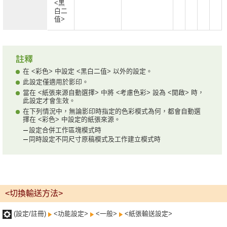
<黑
白二
值>
在 <彩色> 中設定 <黑白二值> 以外的設定。
此設定僅適用於影印。
當在 <紙張來源自動選擇> 中將 <考慮色彩> 設為 <開啟> 時，
此設定才會生效。
在下列情況中，無論影印時指定的色彩模式為何，都會自動選
擇在 <彩色> 中設定的紙張來源。
設定合併工作區塊模式時
同時設定不同尺寸原稿模式及工作建立模式時
<切換輸送方法>
(設定/註冊)
<功能設定>
<一般>
<紙張輸送設定>