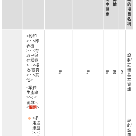
中
輸
的
設
項
定
目
名
稱
<影印
>、<印
表機
>、<存
設
取已儲
定/
存檔案
註
>、<接
冊
收/傳真
是
是
是
否
B
基
>、<其
本
他>
資
<最佳
訊
生產率
*1
>
: <
開啟>,
<
關閉
>
<多
設
用途
定/
紙盤
註
>: <
冊