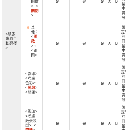
開啟
是
是
是
否
B
基
>, <
本
關閉
資
>
訊
其
設
他：
定/
<紙張
<
開
註
來源自
啟
冊
動選擇
是
是
是
否
B
>、
基
>
<關
本
閉>
資
訊
設
定/
<影印>:
註
<考慮
冊
色彩>:
是
是
是
否
B
基
<
開啟
>,
本
<關閉>
資
訊
設
<影印>:
定/
<考慮
註
紙張類
冊
是
是
是
否
B
型>: <
基
開啟
>,