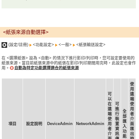
<紙張來源自動選擇>
(設定/註冊)
<功能設定>
<一般>
<紙張輸送設定>
在 <選擇紙張> 設為 <自動> 的情況下進行影印/列印時，您可設定要使用的
紙張來源。當目前紙張來源中的紙張在影印/列印期間用完時，此設定也會作
用。
自動為特定功能選擇適合的紙張來源
使
用
可
遠
以
端
在
可
使
遠
進
用
全
端
行
者
部
使
裝
介
匯
項目
設定說明
DeviceAdmin
NetworkAdmin
用
置
面
入
者
資
匯
功
介
訊
出
能
面
傳
時