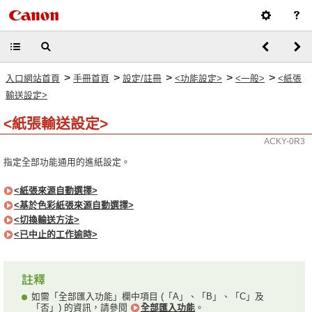
>
>
>
>
>
入口網站首頁
手冊首頁
設定/註冊
<功能設定>
<一般>
<紙張
輸送設定>
<紙張輸送設定>
ACKY-0R3
指定全部功能通用的進紙設定。
<紙張來源自動選擇>
<基於色彩紙張來源自動選擇>
<切換輸送方法>
<已中止的工作逾時>
如需「全部匯入功能」欄中項目 (「A」、「B」、「C」及
「否」) 的資訊，請參閱
全部匯入功能
。