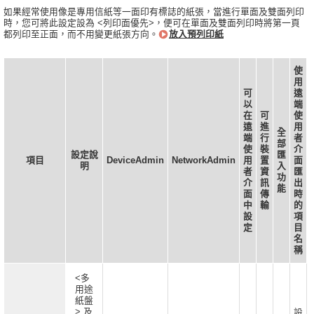
如果經常使用像是專用信紙等一面印有標誌的紙張，當進行單面及雙面列印
時，您可將此設定設為 <列印面優先>，便可在單面及雙面列印時將第一頁
都列印至正面，而不用變更紙張方向。
放入預列印紙
使
用
可
遠
以
端
在
可
使
遠
進
用
全
端
行
者
部
使
裝
介
設定說
匯
項目
DeviceAdmin
NetworkAdmin
用
置
面
明
入
者
資
匯
功
介
訊
出
能
面
傳
時
中
輸
的
設
項
定
目
名
稱
<多
用途
紙盤
> 及
設