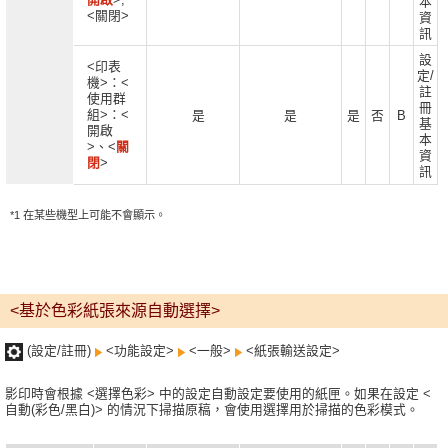
本
<關閉>
資
訊
設
<印表
定/
機>：<
註
使用群
冊
組>：<
是
是
是
否
B
基
開啟
本
>、<
關
資
閉
>
訊
*1 在某些機型上可能不會顯示。
<基於色彩紙張來源自動選擇>
(設定/註冊)
<功能設定>
<一般>
<紙張輸送設定>
影印時會根據 <選擇色彩> 中的設定自動設定要使用的紙匣。如果在設定 <
自動(彩色/黑白)> 的情況下掃描原稿，會使用選擇用於掃描的色彩模式。