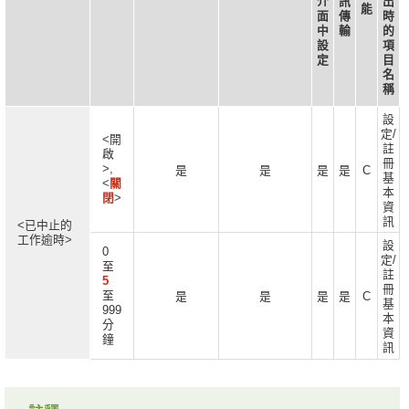
介
訊
出
能
面
傳
時
中
輸
的
設
項
定
目
名
稱
設
定/
<開
註
啟
冊
>,
是
是
是
是
C
基
<
關
本
閉
>
資
訊
<已中止的
工作逾時>
設
0
定/
至
註
5
冊
至
是
是
是
是
C
基
999
本
分
資
鐘
訊