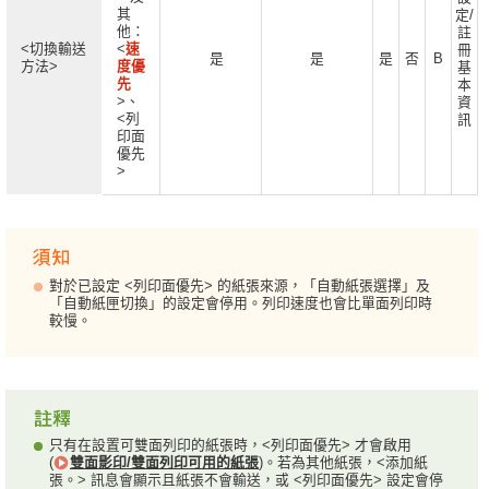
其
定/
他：
註
<切換輸送
<
速
冊
是
是
是
否
B
方法>
度優
基
先
本
>、
資
<列
訊
印面
優先
>
對於已設定 <列印面優先> 的紙張來源，「自動紙張選擇」及
「自動紙匣切換」的設定會停用。列印速度也會比單面列印時
較慢。
只有在設置可雙面列印的紙張時，<列印面優先> 才會啟用
(
雙面影印/雙面列印可用的紙張
)。若為其他紙張，<添加紙
張。> 訊息會顯示且紙張不會輸送，或 <列印面優先> 設定會停