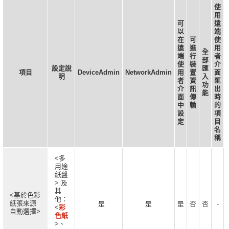
使
用
可
遠
以
端
在
可
使
遠
進
用
全
端
行
者
部
使
裝
介
設定說
匯
項目
DeviceAdmin
NetworkAdmin
用
置
面
明
入
者
資
匯
功
介
訊
出
能
面
傳
時
中
輸
的
設
項
定
目
名
稱
<多
用途
紙盤
> 及
其
<基於色彩
他：
紙張來源
是
是
是
否
否
-
<
彩
自動選擇>
色紙
>、