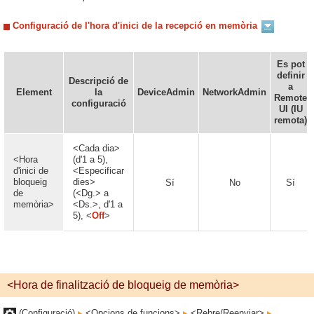
Configuració de l'hora d'inici de la recepció en memòria
Es pot
definir
Descripció de
a
Element
la
DeviceAdmin
NetworkAdmin
Remote
configuració
UI (IU
remota)
<Cada dia>
<Hora
(d'1 a 5),
d'inici de
<Especificar
bloqueig
dies>
Sí
No
Sí
de
(<Dg.> a
memòria>
<Ds.>, d'1 a
5), <
Off
>
<Hora de finalització de bloqueig de memòria>
(Configuració)
<Opcions de funcions>
<Rebre/Reenviar>