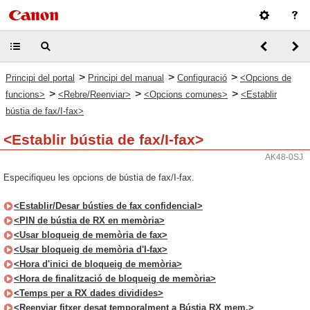
>
>
>
Principi del portal
Principi del manual
Configuració
<Opcions de
>
>
>
funcions>
<Rebre/Reenviar>
<Opcions comunes>
<Establir
bústia de fax/I-fax>
<Establir bústia de fax/I-fax>
AK48-0SJ
Especifiqueu les opcions de bústia de fax/I-fax.
<Establir/Desar bústies de fax confidencial>
<PIN de bústia de RX en memòria>
<Usar bloqueig de memòria de fax>
<Usar bloqueig de memòria d'I-fax>
<Hora d'inici de bloqueig de memòria>
<Hora de finalització de bloqueig de memòria>
<Temps per a RX dades dividides>
<Reenviar fitxer desat temporalment a Bústia RX mem.>