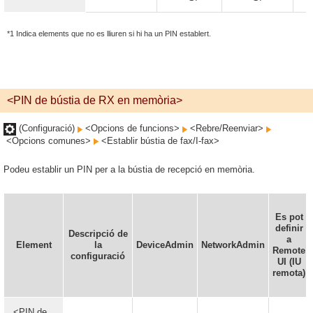
*1 Indica elements que no es lliuren si hi ha un PIN establert.
<PIN de bústia de RX en memòria>
(Configuració)
<Opcions de funcions>
<Rebre/Reenviar>
<Opcions comunes>
<Establir bústia de fax/I-fax>
Podeu establir un PIN per a la bústia de recepció en memòria.
Es pot
definir
Descripció de
a
Element
la
DeviceAdmin
NetworkAdmin
Remote
configuració
UI (IU
remota)
<PIN de