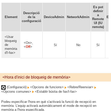
Es pot
definir
Descripció
a
Element
de la
DeviceAdmin
NetworkAdmin
En
Remote
configuració
UI (IU
remota)
<Usar
bloqueig
<On>,
de
Sí
No
Sí
<
Off
>
memòria
d'I-fax>
<Hora d'inici de bloqueig de memòria>
(Configuració)
<Opcions de funcions>
<Rebre/Reenviar>
<Opcions comunes>
<Establir bústia de fax/I-fax>
Podeu especificar l'hora en què s'activarà la funció de recepció en
memòria. L'equip activarà automàticament el mode de recepció en
memòria a l'hora especificada.