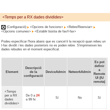
<Temps per a RX dades dividides>
(Configuració)
<Opcions de funcions>
<Rebre/Reenviar>
<Opcions comunes>
<Establir bústia de fax/I-fax>
Podeu especificar l'hora abans que es cancel·li la recepció quan rebeu un
I-fax dividit i les dades posteriors no es poden rebre. S'imprimeixen les
dades rebudes en el moment especificat.
Es pot
definir
Descripció
a
Element
de la
DeviceAdmin
NetworkAdmin
E
Remote
configuració
UI (IU
remota)
<Temps
per a RX
De 0 a
24
Sí
No
Sí
dades
a 99 hr.
dividides>