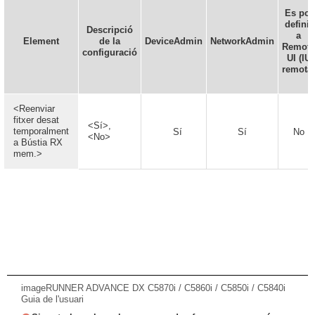
Es pot
definir
Descripció
a
Element
de la
DeviceAdmin
NetworkAdmin
Remote
configuració
UI (IU
remota)
<Reenviar
fitxer desat
<Sí>,
temporalment
Sí
Sí
No
<No>
a Bústia RX
mem.>
imageRUNNER ADVANCE DX C5870i / C5860i / C5850i / C5840i
Guia de l'usuari