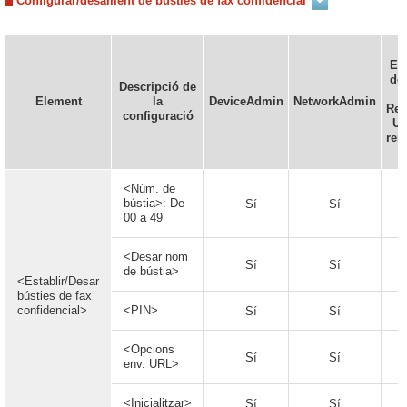
Configurar/desament de bústies de fax confidencial
Es
def
Descripció de
Element
la
DeviceAdmin
NetworkAdmin
Re
configuració
UI
rem
<Núm. de
bústia>: De
Sí
Sí
00 a 49
<Desar nom
Sí
Sí
de bústia>
<Establir/Desar
bústies de fax
confidencial>
<PIN>
Sí
Sí
<Opcions
Sí
Sí
env. URL>
<Inicialitzar>
Sí
Sí