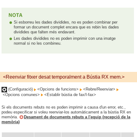
Si esborreu les dades dividides, no es poden combinar per
formar un document complet encara que es rebin les dades
dividides que falten més endavant.
Les dades dividides no es poden imprimir con una imatge
normal si no les combineu.
<Reenviar fitxer desat temporalment a Bústia RX mem.>
(Configuració)
<Opcions de funcions>
<Rebre/Reenviar>
<Opcions comunes>
<Establir bústia de fax/I-fax>
Si els documents rebuts no es poden imprimir a causa d'un error, etc.,
podeu especificar si voleu reenviar-los automàticament a la bústia RX en
memòria.
Desament de documents rebuts a l'equip (recepció de la
memòria)