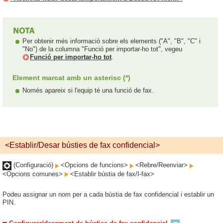
Per obtenir més informació sobre els elements ("A", "B", "C" i
"No") de la columna "Funció per importar-ho tot", vegeu
Funció per importar-ho tot
.
Element marcat amb un asterisc (*)
Només apareix si l'equip té una funció de fax.
<Establir/Desar bústies de fax confidencial>
(Configuració)
<Opcions de funcions>
<Rebre/Reenviar>
<Opcions comunes>
<Establir bústia de fax/I-fax>
Podeu assignar un nom per a cada bústia de fax confidencial i establir un
PIN.