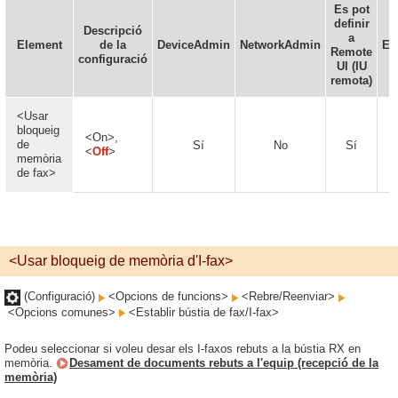
Es pot
definir
Descripció
a
Element
de la
DeviceAdmin
NetworkAdmin
En
Remote
configuració
UI (IU
remota)
<Usar
bloqueig
<On>,
de
Sí
No
Sí
<
Off
>
memòria
de fax>
<Usar bloqueig de memòria d'I-fax>
(Configuració)
<Opcions de funcions>
<Rebre/Reenviar>
<Opcions comunes>
<Establir bústia de fax/I-fax>
Podeu seleccionar si voleu desar els I-faxos rebuts a la bústia RX en
memòria.
Desament de documents rebuts a l'equip (recepció de la
memòria)