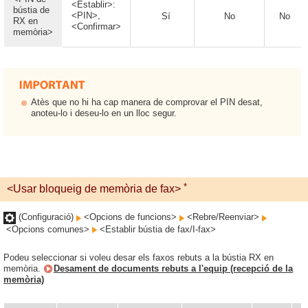
<Establir>:
bústia de
<PIN>,
Sí
No
No
RX en
<Confirmar>
memòria>
Atès que no hi ha cap manera de comprovar el PIN desat,
anoteu-lo i deseu-lo en un lloc segur.
*
<Usar bloqueig de memòria de fax>
(Configuració)
<Opcions de funcions>
<Rebre/Reenviar>
<Opcions comunes>
<Establir bústia de fax/I-fax>
Podeu seleccionar si voleu desar els faxos rebuts a la bústia RX en
memòria.
Desament de documents rebuts a l'equip (recepció de la
memòria)