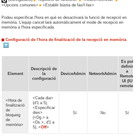
<Opcions comunes>
<Establir bústia de fax/I-fax>
Podeu especificar l'hora en què es desactivarà la funció de recepció en
memòria. L'equip cancel·larà automàticament el mode de recepció en
memòria a l'hora especificada.
Configuració de l'hora de finalització de la recepció en memòria
Es pot
definir
Descripció de
a
Element
la
DeviceAdmin
NetworkAdmin
Remote
configuració
UI (IU
remota)
<Cada dia>
<Hora de
(d'1 a 5),
finalització
<Especificar
de
dies>
Sí
No
Sí
bloqueig
(<Dg.> a
de
<Ds.>, d'1 a
memòria>
5), <
Off
>