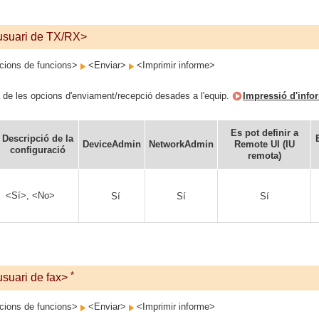
'usuari de TX/RX>
ions de funcions>
<Enviar>
<Imprimir informe>
a de les opcions d'enviament/recepció desades a l'equip.
Impressió d'infor
Es pot definir a
Descripció de la
DeviceAdmin
NetworkAdmin
Remote UI (IU
configuració
remota)
<Sí>, <No>
Sí
Sí
Sí
*
usuari de fax>
ions de funcions>
<Enviar>
<Imprimir informe>