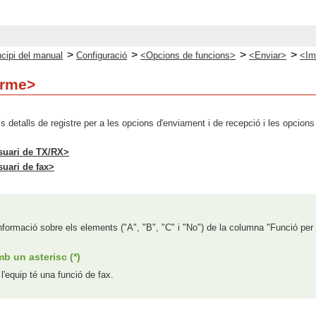
>
>
>
>
ncipi del manual
Configuració
<Opcions de funcions>
<Enviar>
<Im
orme>
ls detalls de registre per a les opcions d'enviament i de recepció i les opcions
usuari de TX/RX>
suari de fax>
nformació sobre els elements ("A", "B", "C" i "No") de la columna "Funció per
b un asterisc (*)
l'equip té una funció de fax.