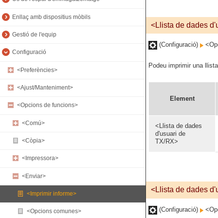
Enllaç amb dispositius mòbils
<Llista de dades d
Gestió de l'equip
(Configuració)
<Opc
Configuració
Podeu imprimir una llist
<Preferències>
<Ajust/Manteniment>
Element
<Opcions de funcions>
<Comú>
<Llista de dades
d'usuari de
<Còpia>
TX/RX>
<Impressora>
<Enviar>
<Llista de dades d'
<Imprimir informe>
(Configuració)
<Opc
<Opcions comunes>