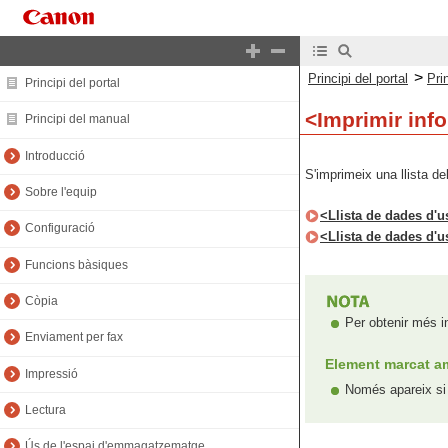
>
Principi del portal
Pri
Principi del portal
<Imprimir inf
Principi del manual
Introducció
S'imprimeix una llista de
Sobre l'equip
<Llista de dades d'
Configuració
<Llista de dades d'u
Funcions bàsiques
Còpia
Per obtenir més i
Enviament per fax
Element marcat am
Impressió
Només apareix si 
Lectura
Ús de l'espai d'emmagatzematge