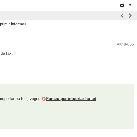
primir informe>
AK48-0S5
 de fax.
 importar-ho tot", vegeu
Funció per importar-ho tot
.