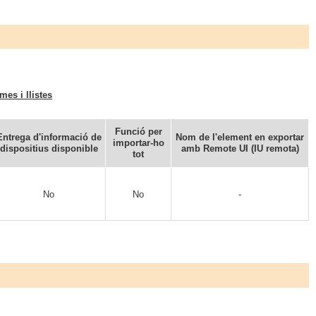
mes i llistes
Funció per
Entrega d'informació de
Nom de l'element en exportar
importar-ho
dispositius disponible
amb Remote UI (IU remota)
tot
No
No
-