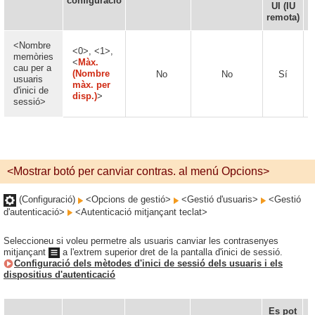
configuració
d
UI (IU
remota)
<Nombre
<0>, <1>,
memòries
<
Màx.
cau per a
(Nombre
No
No
Sí
usuaris
màx. per
d'inici de
disp.)
>
sessió>
<Mostrar botó per canviar contras. al menú Opcions>
(Configuració)
<Opcions de gestió>
<Gestió d'usuaris>
<Gestió
d'autenticació>
<Autenticació mitjançant teclat>
Seleccioneu si voleu permetre als usuaris canviar les contrasenyes
mitjançant
a l'extrem superior dret de la pantalla d'inici de sessió.
Configuració dels mètodes d'inici de sessió dels usuaris i els
dispositius d'autenticació
Es pot