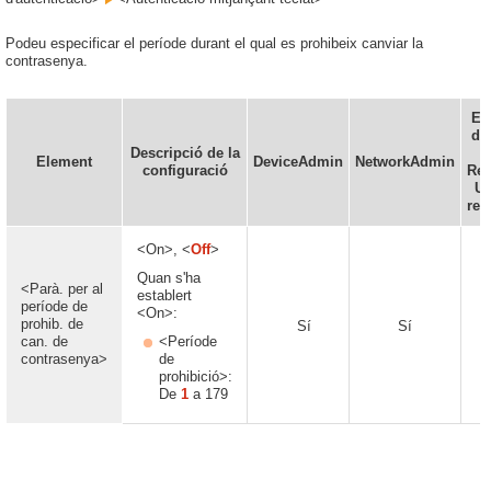
Podeu especificar el període durant el qual es prohibeix canviar la
contrasenya.
Es
def
Descripció de la
Element
DeviceAdmin
NetworkAdmin
configuració
Re
UI
rem
<On>, <
Off
>
Quan s'ha
<Parà. per al
establert
període de
<On>:
prohib. de
Sí
Sí
can. de
<Període
contrasenya>
de
prohibició>:
De
1
a 179