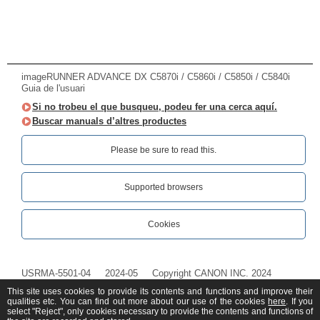
imageRUNNER ADVANCE DX C5870i / C5860i / C5850i / C5840i
Guia de l'usuari
Si no trobeu el que busqueu, podeu fer una cerca aquí.
Buscar manuals d’altres productes
Please be sure to read this.‎
Supported browsers
Cookies
USRMA-5501-04
2024-05
Copyright CANON INC. 2024
This site uses cookies to provide its contents and functions and improve their
qualities etc. You can find out more about our use of the cookies
here
. If you
select "Reject", only cookies necessary to provide the contents and functions of