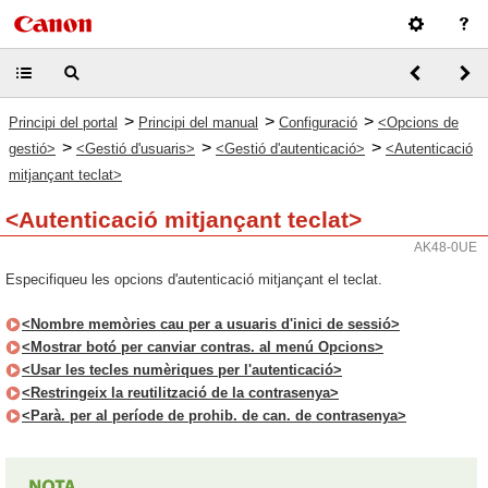
>
>
>
Principi del portal
Principi del manual
Configuració
<Opcions de
>
>
>
gestió>
<Gestió d'usuaris>
<Gestió d'autenticació>
<Autenticació
mitjançant teclat>
<Autenticació mitjançant teclat>
AK48-0UE
Especifiqueu les opcions d'autenticació mitjançant el teclat.
<Nombre memòries cau per a usuaris d'inici de sessió>
<Mostrar botó per canviar contras. al menú Opcions>
<Usar les tecles numèriques per l'autenticació>
<Restringeix la reutilització de la contrasenya>
<Parà. per al període de prohib. de can. de contrasenya>