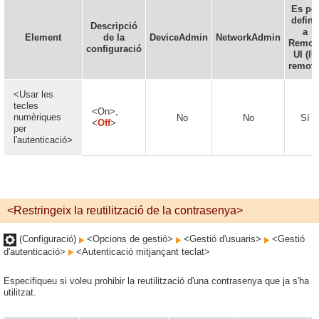
Es po
defini
Descripció
a
Element
de la
DeviceAdmin
NetworkAdmin
Remot
configuració
UI (IU
remota
<Usar les
tecles
<On>,
numèriques
No
No
Sí
<
Off
>
per
l'autenticació>
<Restringeix la reutilització de la contrasenya>
(Configuració)
<Opcions de gestió>
<Gestió d'usuaris>
<Gestió
d'autenticació>
<Autenticació mitjançant teclat>
Especifiqueu si voleu prohibir la reutilització d'una contrasenya que ja s'ha
utilitzat.