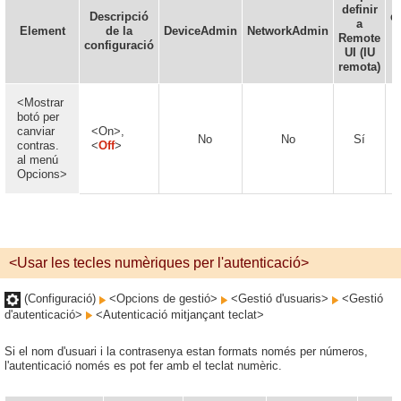
definir
Descripció
d
a
Element
de la
DeviceAdmin
NetworkAdmin
Remote
configuració
d
UI (IU
remota)
<Mostrar
botó per
canviar
<On>,
No
No
Sí
contras.
<
Off
>
al menú
Opcions>
<Usar les tecles numèriques per l'autenticació>
(Configuració)
<Opcions de gestió>
<Gestió d'usuaris>
<Gestió
d'autenticació>
<Autenticació mitjançant teclat>
Si el nom d'usuari i la contrasenya estan formats només per números,
l'autenticació només es pot fer amb el teclat numèric.