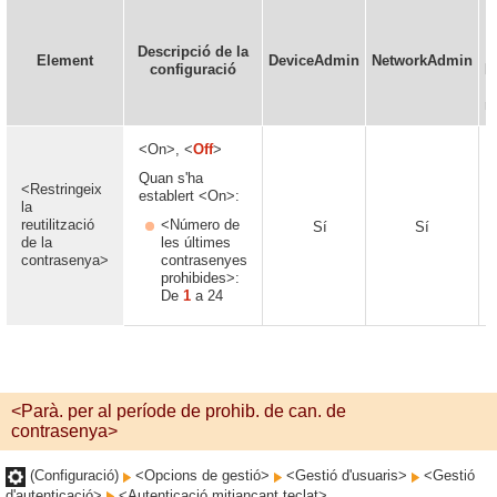
E
d
Descripció de la
Element
DeviceAdmin
NetworkAdmin
configuració
R
r
<On>, <
Off
>
Quan s'ha
<Restringeix
establert <On>:
la
reutilització
<Número de
Sí
Sí
de la
les últimes
contrasenya>
contrasenyes
prohibides>:
De
1
a 24
<Parà. per al període de prohib. de can. de
contrasenya>
(Configuració)
<Opcions de gestió>
<Gestió d'usuaris>
<Gestió
d'autenticació>
<Autenticació mitjançant teclat>