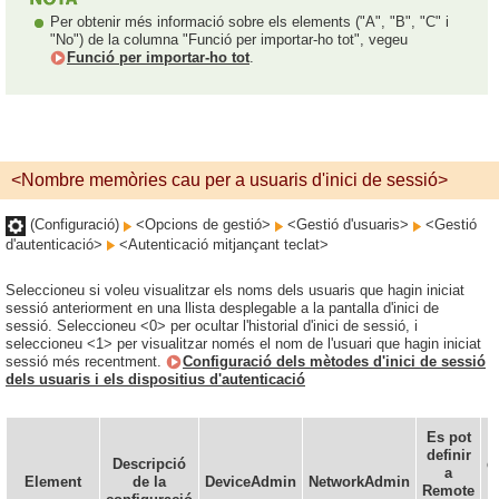
Per obtenir més informació sobre els elements ("A", "B", "C" i
"No") de la columna "Funció per importar-ho tot", vegeu
Funció per importar-ho tot
.
<Nombre memòries cau per a usuaris d'inici de sessió>
(Configuració)
<Opcions de gestió>
<Gestió d'usuaris>
<Gestió
d'autenticació>
<Autenticació mitjançant teclat>
Seleccioneu si voleu visualitzar els noms dels usuaris que hagin iniciat
sessió anteriorment en una llista desplegable a la pantalla d'inici de
sessió. Seleccioneu <0> per ocultar l'historial d'inici de sessió, i
seleccioneu <1> per visualitzar només el nom de l'usuari que hagin iniciat
sessió més recentment.
Configuració dels mètodes d'inici de sessió
dels usuaris i els dispositius d'autenticació
Es pot
definir
Descripció
d
a
Element
de la
DeviceAdmin
NetworkAdmin
Remote