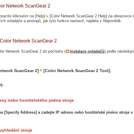
or Network ScanGear 2
azíte kliknutím na [Help]
[Color Network ScanGear 2 Help] na obrazovce C
ích ovladače a postupů, jak tyto funkce nastavit, najdete v Nápovědě.
í Color Network ScanGear 2
olor Network ScanGear 2 do počítače (
Instalace ovladačů
) podle následuj
etwork ScanGear 2]
[Color Network ScanGear 2 Tool].
j.
esy nebo hostitelského jména stroje
na [Specify Address] a zadejte IP adresu nebo hostitelské jméno stroje v
vyhledání stroje