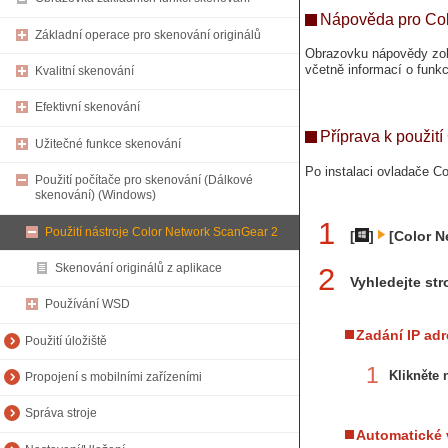
Nápověda pro Col
Základní operace pro skenování originálů
Obrazovku nápovědy zobr
včetně informací o funkc
Kvalitní skenování
Efektivní skenování
Příprava k použit
Užitečné funkce skenování
Po instalaci ovladače C
Použití počítače pro skenování (Dálkové
skenování) (Windows)
1
Použití nástroje Color Network ScanGear 2
[
]
[Color N
Skenování originálů z aplikace
2
Vyhledejte stro
Používání WSD
Zadání IP adr
Použití úložiště
1
Klikněte 
Propojení s mobilními zařízeními
Správa stroje
Automatické 