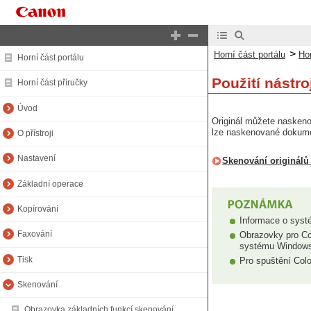
>
Horní část portálu
Hor
Horní část portálu
Použití nástr
Horní část příručky
Úvod
Originál můžete naskeno
lze naskenované dokumen
O přístroji
Nastavení
Skenování originálů 
Základní operace
Kopírování
Informace o syst
Faxování
Obrazovky pro Co
systému Window
Tisk
Pro spuštění Col
Skenování
Obrazovka základních funkcí skenování