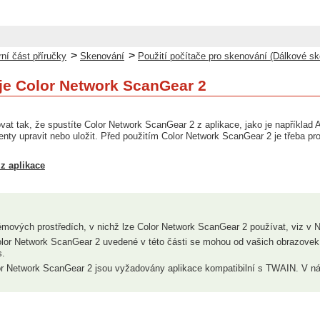
>
>
ní část příručky
Skenování
Použití počítače pro skenování (Dálkové s
oje Color Network ScanGear 2
vat tak, že spustíte Color Network ScanGear 2 z aplikace, jako je například
ty upravit nebo uložit. Před použitím Color Network ScanGear 2 je třeba pro
z aplikace
émových prostředích, v nichž lze Color Network ScanGear 2 používat, viz v
lor Network ScanGear 2 uvedené v této části se mohou od vašich obrazovek 
s.
or Network ScanGear 2 jsou vyžadovány aplikace kompatibilní s TWAIN. V ná