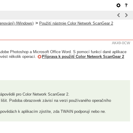
>
kenování) (Windows)
Použití nástroje Color Network ScanGear 2
AK49-0CW
 Adobe Photoshop a Microsoft Office Word. S pomocí funkcí dané aplikace
vést několik operací.
Příprava k použití Color Network ScanGear 2
 Nápovědě pro Color Network ScanGear 2.
lišit. Podoba obrazovek závisí na verzi používaného operačního
povědách k aplikacím zjistíte, zda TWAIN podporují nebo ne.