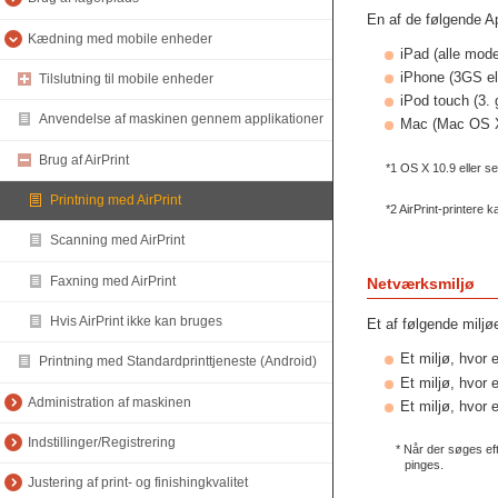
En af de følgende Ap
Kædning med mobile enheder
iPad (alle mode
iPhone (3GS el
Tilslutning til mobile enheder
iPod touch (3. 
Anvendelse af maskinen gennem applikationer
Mac (Mac OS X 
Brug af AirPrint
*1 OS X 10.9 eller s
Printning med AirPrint
*2 AirPrint-printere k
Scanning med AirPrint
Faxning med AirPrint
Netværksmiljø
Hvis AirPrint ikke kan bruges
Et af følgende miljø
Et miljø, hvor
Printning med Standardprinttjeneste (Android)
Et miljø, hvor 
Administration af maskinen
Et miljø, hvor 
Indstillinger/Registrering
* Når der søges ef
pinges.
Justering af print- og finishingkvalitet