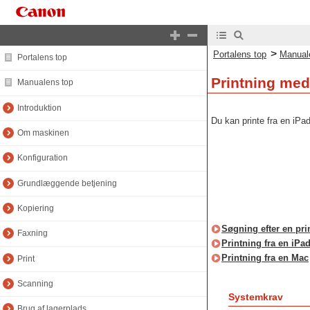
>
Portalens top
Manual
Portalens top
Printning med
Manualens top
Introduktion
Du kan printe fra en iPad
Om maskinen
Konfiguration
Grundlæggende betjening
Kopiering
Søgning efter en pri
Faxning
Printning fra en iPa
Printning fra en Mac
Print
Scanning
Systemkrav
Brug af lagerplads