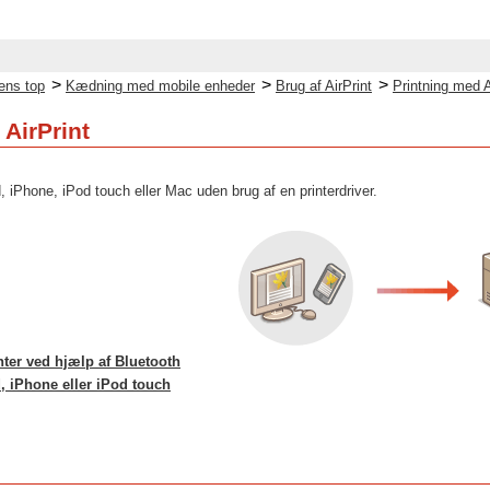
>
>
>
ens top
Kædning med mobile enheder
Brug af AirPrint
Printning med A
 AirPrint
, iPhone, iPod touch eller Mac uden brug af en printerdriver.
nter ved hjælp af Bluetooth
d, iPhone eller iPod touch