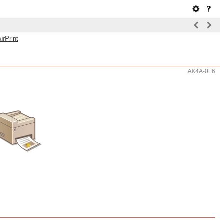
irPrint
AK4A-0F6