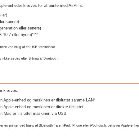
ple-enheder kræves for at printe med AirPrint.
ller)
ler senere)
generation eller senere)
*1*2
10.7 eller nyere)
enere ved brug af en USB-forbindelse
an ikke søges efter til brug af Bluetooth.
er kræves.
*
 en Apple-enhed og maskinen er tilsluttet samme LAN
en Apple-enhed og maskinen er direkte tilsluttet
en Mac er tilsluttet maskinen via USB
ter en printer ved hjælp af Bluetooth fra en iPad, iPhone eller iPod touch, behøver Apple-e