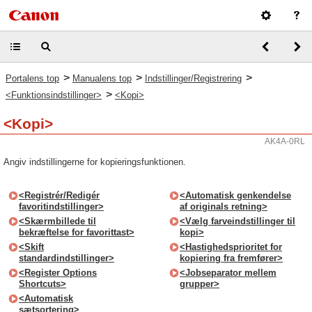
>
>
>
Portalens top
Manualens top
Indstillinger/Registrering
>
<Funktionsindstillinger>
<Kopi>
<Kopi>
AK4A-0RL
Angiv indstillingerne for kopieringsfunktionen.
<Registrér/Redigér
<Automatisk genkendelse
favoritindstillinger>
af originals retning>
<Skærmbillede til
<Vælg farveindstillinger til
bekræftelse for favorittast>
kopi>
<Skift
<Hastighedsprioritet for
standardindstillinger>
kopiering fra fremfører>
<Register Options
<Jobseparator mellem
Shortcuts>
grupper>
<Automatisk
sætsortering>