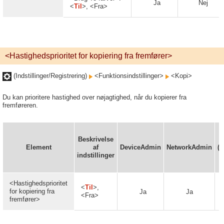
Ja
Nej
<
Til
>, <Fra>
<Hastighedsprioritet for kopiering fra fremfører>
(Indstillinger/Registrering)
<Funktionsindstillinger>
<Kopi>
Du kan prioritere hastighed over nøjagtighed, når du kopierer fra
fremføreren.
K
Beskrivelse
Element
af
DeviceAdmin
NetworkAdmin
(B
indstillinger
f
<Hastighedsprioritet
<
Til
>,
for kopiering fra
Ja
Ja
<Fra>
fremfører>