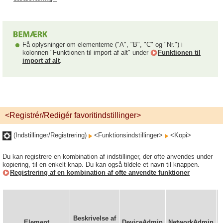
Få oplysninger om elementerne ("A", "B", "C" og "Nr.") i
kolonnen "Funktionen til import af alt" under
Funktionen til
import af alt
.
<Registrér/Redigér favoritindstillinger>
(Indstillinger/Registrering)
<Funktionsindstillinger>
<Kopi>
Du kan registrere en kombination af indstillinger, der ofte anvendes under
kopiering, til en enkelt knap. Du kan også tildele et navn til knappen.
Registrering af en kombination af ofte anvendte funktioner
Beskrivelse af
Element
DeviceAdmin
NetworkAdmin
(