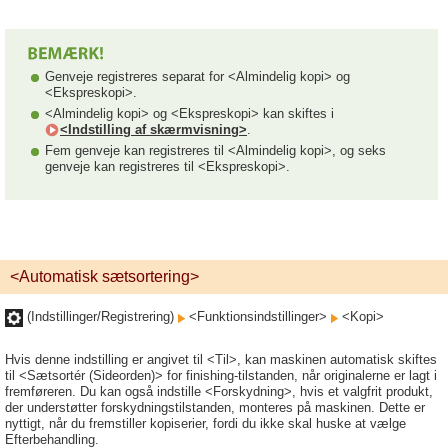
Genveje registreres separat for <Almindelig kopi> og
<Ekspreskopi>.
<Almindelig kopi> og <Ekspreskopi> kan skiftes i
<Indstilling af skærmvisning>
.
Fem genveje kan registreres til <Almindelig kopi>, og seks
genveje kan registreres til <Ekspreskopi>.
<Automatisk sætsortering>
(Indstillinger/Registrering)
<Funktionsindstillinger>
<Kopi>
Hvis denne indstilling er angivet til <Til>, kan maskinen automatisk skiftes
til <Sætsortér (Sideorden)> for finishing-tilstanden, når originalerne er lagt i
fremføreren. Du kan også indstille <Forskydning>, hvis et valgfrit produkt,
der understøtter forskydningstilstanden, monteres på maskinen. Dette er
nyttigt, når du fremstiller kopiserier, fordi du ikke skal huske at vælge
Efterbehandling.