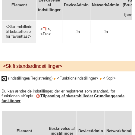
Beskrivelse
Rem
Element
af
DeviceAdmin
NetworkAdmin
(Bruge
indstillinger
fjernb
<Skærmbillede
<
Til
>,
til bekræftelse
Ja
Ja
<Fra>
for favorittast>
<Skift standardindstillinger>
(Indstillinger/Registrering)
<Funktionsindstillinger>
<Kopi>
Du kan ændre de indstillinger, der er registreret som standard, for
funktionen <Kopi>.
Tilpasning af skærmbilledet Grundlæggende
funktioner
Beskrivelse af
Element
DeviceAdmin
NetworkAdmin
indstillinger