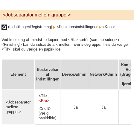
<Jobseparator mellem grupper>
(Indstillinger/Registrering)
<Funktionsindstillinger>
<Kopi>
Ved kopiering af mindst to kopier med <Staksortér (samme sider)> i
<Finishing> kan du indsætte ark mellem hver sidegruppe. Hvis du vælger
<Til>, skal du vælge en papirkilde.
Kan ind
Beskrivelse
Remo
Element
af
DeviceAdmin
NetworkAdmin
(Bruger
indstillinger
fjernb
<Til>,
<
Fra
>
<Jobseparator
mellem
Ja
Ja
<Skift>
grupper>
(vælg
papirkilde)