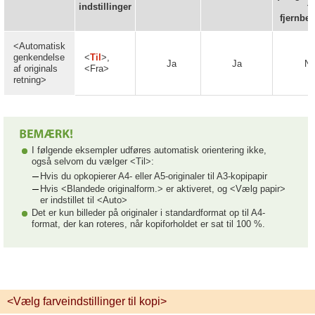
indstillinger
ti
fjernbet
<Automatisk
genkendelse
<
Til
>,
Ja
Ja
Ne
af originals
<Fra>
retning>
I følgende eksempler udføres automatisk orientering ikke,
også selvom du vælger <Til>:
Hvis du opkopierer A4- eller A5-originaler til A3-kopipapir
Hvis <Blandede originalform.> er aktiveret, og <Vælg papir>
er indstillet til <Auto>
Det er kun billeder på originaler i standardformat op til A4-
format, der kan roteres, når kopiforholdet er sat til 100 %.
<Vælg farveindstillinger til kopi>