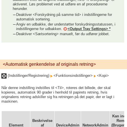
aktiveret. Løs problemet ved at udføre en af procedurerne
herunder.
Deaktiver <Forskydning på samme tid> i indstillingerne for
automatisk sortering.
Angiv en udbakke, der understøtter forskydningsstatussen, i
indstillingerne for udbakken.
<Output Tray Settings> *
Deaktiver <Sætsortering> manuelt, før du udfører jobbet.
<Automatisk genkendelse af originals retning>
(Indstillinger/Registrering)
<Funktionsindstillinger>
<Kopi>
Når denne indstilling indstilles til <Til>, roteres det billede, der skal
kopieres, automatisk 90 grader i henhold til papirets retning, hvis
originalens retning adskiller sig fra retningen på det papir, der er lagt i
maskinen.
Kan inds
Beskrivelse
Remot
Element
af
DeviceAdmin
NetworkAdmin
(Brugeri