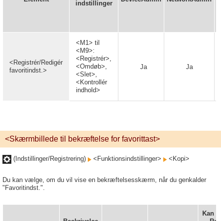
indstillinger
<M1> til
<M9>:
<Registrér>,
<Registrér/Redigér
<Omdøb>,
Ja
Ja
favoritindst.>
<Slet>,
<Kontrollér
indhold>
<Skærmbillede til bekræftelse for favorittast>
(Indstillinger/Registrering)
<Funktionsindstillinger>
<Kopi>
Du kan vælge, om du vil vise en bekræftelsesskærm, når du genkalder
"Favoritindst.".
Kan in