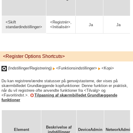
<Skift
<Registrér>,
Ja
Ja
standardindstillinger>
<Initialisér>
<Register Options Shortcuts>
(Indstillinger/Registrering)
<Funktionsindstillinger>
<Kopi>
Du kan registrere/ændre statusser på genvejstasterne, der vises på
skærmbilledet Grundlæggende kopifunktioner. Denne funktion er praktisk,
når du vil registrere ofte anvendte funktioner fra <Tilvalg> og
<Favoritindst.>.
Tilpasning af skærmbilledet Grundlæggende
funktioner
Beskrivelse af
Element
DeviceAdmin
NetworkAdmin
indstillinger