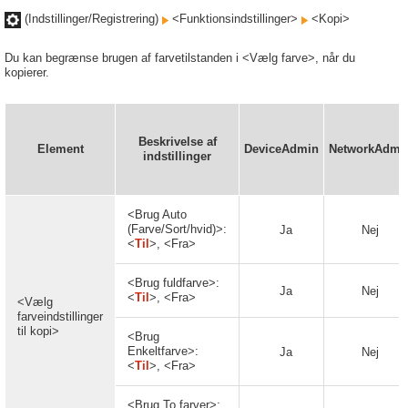
(Indstillinger/Registrering)
<Funktionsindstillinger>
<Kopi>
Du kan begrænse brugen af farvetilstanden i <Vælg farve>, når du
kopierer.
Beskrivelse af
Element
DeviceAdmin
NetworkAdmi
indstillinger
<Brug Auto
(Farve/Sort/hvid)>:
Ja
Nej
<
Til
>, <Fra>
<Brug fuldfarve>:
Ja
Nej
<
Til
>, <Fra>
<Vælg
farveindstillinger
til kopi>
<Brug
Enkeltfarve>:
Ja
Nej
<
Til
>, <Fra>
<Brug To farver>: