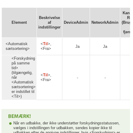
Kan in
Beskrivelse
Re
Element
af
DeviceAdmin
NetworkAdmin
(Bruge
indstillinger
fjern
<Automatisk
<
Til
>,
Ja
Ja
sætsortering>
<Fra>
<Forskydning
på samme
tid>
(tilgængelig,
<
Til
>,
når
-
-
<Fra>
<Automatisk
sætsortering>
er indstillet til
<Til>)
Når en udbakke, der ikke understøtter forskydningsstatussen,
vælges i indstillingen for udbakken, sendes kopier ikke til
udbakken efter de angivne indstillinger, hvis <Forskydning> er