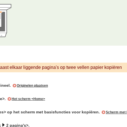
aast elkaar liggende pagina's op twee vellen papier kopiëren
gineel.
Originelen plaatsen
ie>.
Het scherm <Home>
es> op het scherm met basisfuncties voor kopiëren.
Scherm met b
k
2 pagina's>.