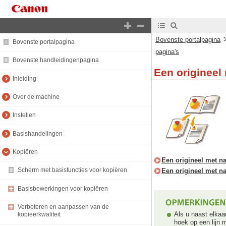
Bovenste portalpagina
Bovenste portalpagina
pagina's
Bovenste handleidingenpagina
Een origineel 
Inleiding
Over de machine
Instellen
Basishandelingen
Kopiëren
Een origineel met na
Scherm met basisfuncties voor kopiëren
Een origineel met na
Basisbewerkingen voor kopiëren
Verbeteren en aanpassen van de
Als u naast elkaa
kopieerkwaliteit
hoek op een lijn 