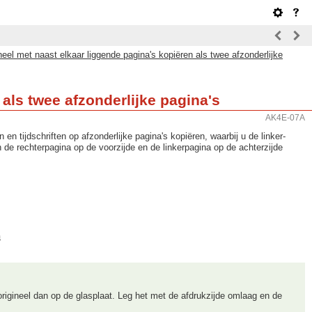
neel met naast elkaar liggende pagina's kopiëren als twee afzonderlijke
 als twee afzonderlijke pagina's
AK4E-07A
en tijdschriften op afzonderlijke pagina's kopiëren, waarbij u de linker-
 de rechterpagina op de voorzijde en de linkerpagina op de achterzijde
n
origineel dan op de glasplaat. Leg het met de afdrukzijde omlaag en de