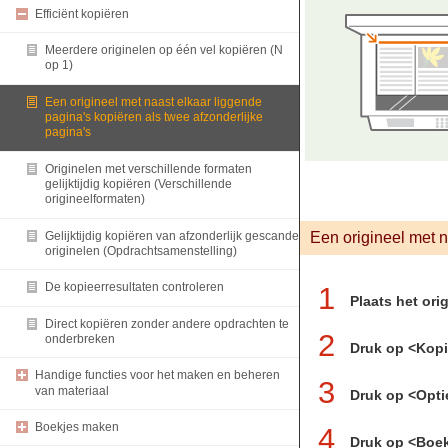
Efficiënt kopiëren
Meerdere originelen op één vel kopiëren (N
op 1)
Een origineel met naast elkaar liggende
pagina's kopiëren als twee afzonderlijke
pagina's
Originelen met verschillende formaten
gelijktijdig kopiëren (Verschillende
origineelformaten)
Gelijktijdig kopiëren van afzonderlijk gescande
Een origineel met n
originelen (Opdrachtsamenstelling)
De kopieerresultaten controleren
1
Plaats het ori
Direct kopiëren zonder andere opdrachten te
2
onderbreken
Druk op <Kop
Handige functies voor het maken en beheren
3
van materiaal
Druk op <Opti
Boekjes maken
4
Druk op <Boe