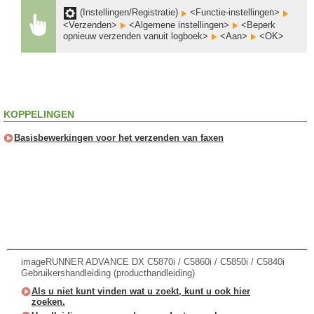
(Instellingen/Registratie)
<Functie-instellingen>
<Verzenden>
<Algemene instellingen>
<Beperk
opnieuw verzenden vanuit logboek>
<Aan>
<OK>
KOPPELINGEN
Basisbewerkingen voor het verzenden van faxen
imageRUNNER ADVANCE DX C5870i / C5860i / C5850i / C5840i
Gebruikershandleiding (producthandleiding)
Als u niet kunt vinden wat u zoekt, kunt u ook hier
zoeken.