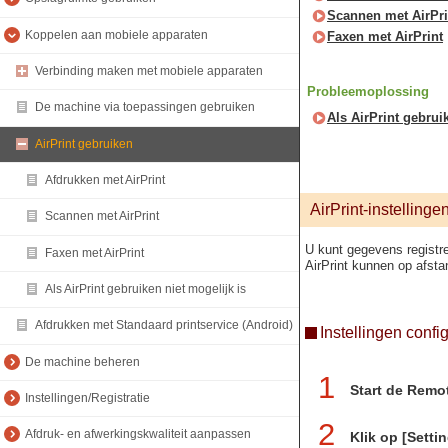
Scannen met AirPri
Koppelen aan mobiele apparaten
Faxen met AirPrint
Verbinding maken met mobiele apparaten
Probleemoplossing
De machine via toepassingen gebruiken
Als AirPrint gebrui
AirPrint gebruiken
Afdrukken met AirPrint
AirPrint-instellinge
Scannen met AirPrint
U kunt gegevens registre
Faxen met AirPrint
AirPrint kunnen op afst
Als AirPrint gebruiken niet mogelijk is
Afdrukken met Standaard printservice (Android)
Instellingen confi
De machine beheren
1
Start de Remo
Instellingen/Registratie
2
Afdruk- en afwerkingskwaliteit aanpassen
Klik op [Setti