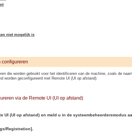
nt
ken niet mogelijk is
n configureren
ren die worden gebruikt voor het identificeren van de machine, zoals de naam 
and worden geconfigureerd met Remote UI (UI op afstand).
gureren via de Remote UI (UI op afstand)
te UI (UI op afstand) en meld u in de systeembeheerdersmodus a
ngs/Registration].