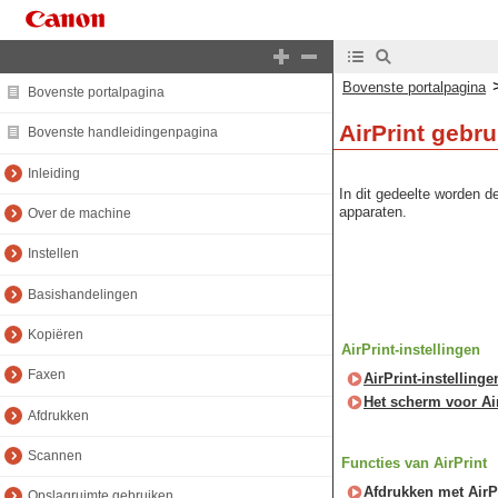
Bovenste portalpagina
Bovenste portalpagina
AirPrint gebr
Bovenste handleidingenpagina
Inleiding
In dit gedeelte worden d
apparaten.
Over de machine
Instellen
Basishandelingen
Kopiëren
AirPrint-instellingen
Faxen
AirPrint-instelling
Het scherm voor Ai
Afdrukken
Scannen
Functies van AirPrint
Afdrukken met AirP
Opslagruimte gebruiken