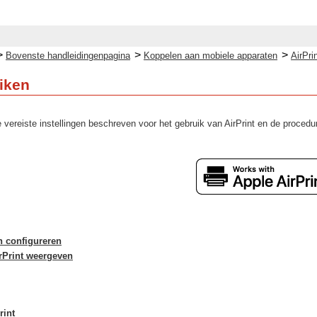
>
>
>
Bovenste handleidingenpagina
Koppelen aan mobiele apparaten
AirPri
uiken
e vereiste instellingen beschreven voor het gebruik van AirPrint en de proce
en configureren
rPrint weergeven
rint