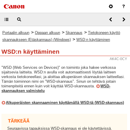
>
>
>
Portaalin alkuun
Oppaan alkuun
Skannaus
Tietokoneen käyttö
>
skannaukseen (Etäskannaus) (Windows)
WSD:n käyttäminen
WSD:n käyttäminen
AK4C-0CY
"WSD (Web Services on Devices)" on toiminto joka hakee verkossa
sijaitsevia laitteita. WSD:n avulla voit automaattisesti löytää laitteen
verkosta tietokoneellasi, ja aloittaa alkuperäisen skannauksen laitteellasi.
Tämän toiminnon nimi on "WSD-skannaus". Sinun on tehtävä joitain
toimenpiteitä ennen kuin voit käyttää WSD-skannausta.
WSD-
skannauksen valmistelu
Alkuperäisten skannaaminen käyttämällä WSD:tä (WSD-skannaus)
Seuraavissa tapauksissa WSD-skannaus ei ole käytettävissä.