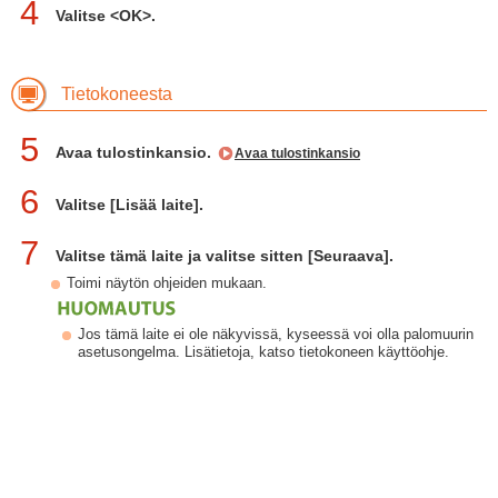
4
Valitse <OK>.
Tietokoneesta
5
Avaa tulostinkansio.
Avaa tulostinkansio
6
Valitse [Lisää laite].
7
Valitse tämä laite ja valitse sitten [Seuraava].
Toimi näytön ohjeiden mukaan.
Jos tämä laite ei ole näkyvissä, kyseessä voi olla palomuurin
asetusongelma. Lisätietoja, katso tietokoneen käyttöohje.