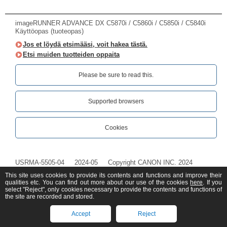
imageRUNNER ADVANCE DX C5870i / C5860i / C5850i / C5840i
Käyttöopas (tuoteopas)
Jos et löydä etsimääsi, voit hakea tästä.
Etsi muiden tuotteiden oppaita
Please be sure to read this.‎
Supported browsers
Cookies
USRMA-5505-04
2024-05
Copyright CANON INC. 2024
This site uses cookies to provide its contents and functions and improve their
qualities etc. You can find out more about our use of the cookies
here
. If you
select "Reject", only cookies necessary to provide the contents and functions of
the site are recorded and stored.
Accept
Reject