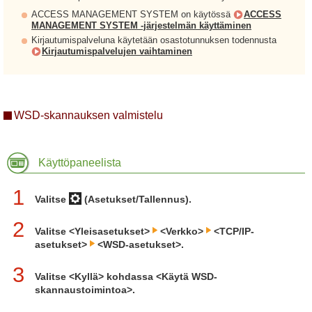
ACCESS MANAGEMENT SYSTEM on käytössä
ACCESS
MANAGEMENT SYSTEM -järjestelmän käyttäminen
Kirjautumispalveluna käytetään osastotunnuksen todennusta
Kirjautumispalvelujen vaihtaminen
WSD-skannauksen valmistelu
Käyttöpaneelista
1
Valitse
(Asetukset/Tallennus).
2
Valitse <Yleisasetukset>
<Verkko>
<TCP/IP-
asetukset>
<WSD-asetukset>.
3
Valitse <Kyllä> kohdassa <Käytä WSD-
skannaustoimintoa>.