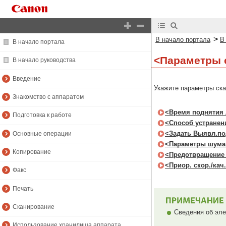
>
В начало портала
В
В начало портала
<Параметры 
В начало руководства
Введение
Укажите параметры ска
Знакомство с аппаратом
<Время поднятия 
Подготовка к работе
<Способ устранени
<Задать Выявл.под
Основные операции
<Параметры шума
Копирование
<Предотвращение
<Приор. скор./кач
Факс
Печать
Сканирование
Сведения об эле
Использование хранилища аппарата