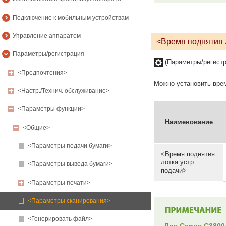
Подключение к мобильным устройствам
Управление аппаратом
<Время поднятия л
Параметры/регистрация
(Параметры/регист
<Предпочтения>
Можно установить врем
<Настр./Технич. обслуживание>
<Параметры функции>
Наименование
<Общие>
<Параметры подачи бумаги>
<Время поднятия
лотка устр.
<Параметры вывода бумаги>
подачи>
<Параметры печати>
<Параметры сканирования>
<Генерировать файл>