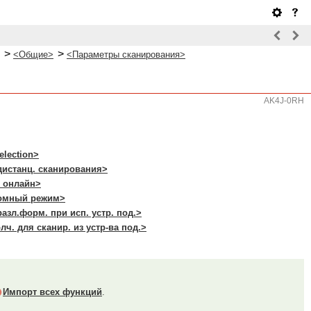
>
>
<Общие>
<Параметры сканирования>
AK4J-0RH
election>
дистанц. сканирования>
м онлайн>
номный режим>
разл.форм. при исп. устр. под.>
лч. для сканир. из устр-ва под.>
Импорт всех функций
.