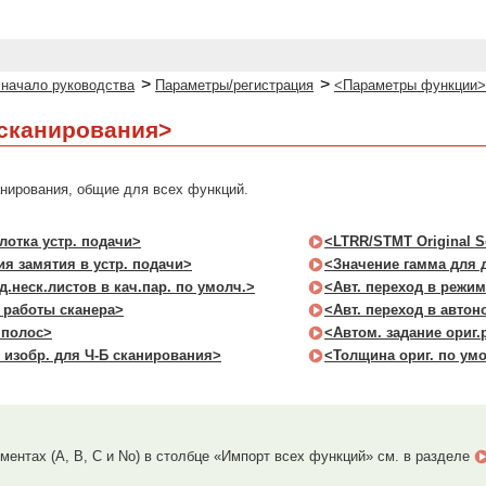
>
>
 начало руководства
Параметры/регистрация
<Параметры функции>
сканирования>
нирования, общие для всех функций.
лотка устр. подачи>
<LTRR/STMT Original S
я замятия в устр. подачи>
<Значение гамма для 
.неск.листов в кач.пар. по умолч.>
<Авт. переход в режи
 работы сканера>
<Авт. переход в авто
 полос>
<Автом. задание ориг.
. изобр. для Ч-Б сканирования>
<Толщина ориг. по умо
ментах (A, B, C и No) в столбце «Импорт всех функций» см. в разделе