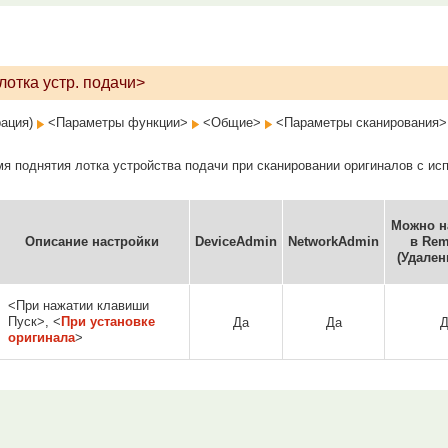
отка устр. подачи>
рация)
<Параметры функции>
<Общие>
<Параметры сканирования>
я поднятия лотка устройства подачи при сканировании оригиналов с исп
Можно н
Описание настройки
DeviceAdmin
NetworkAdmin
в Rem
(Удален
<При нажатии клавиши
Пуск>, <
При установке
Да
Да
Д
оригинала
>