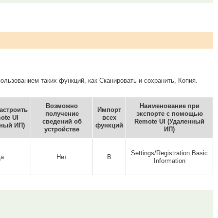
ользованием таких функций, как Сканировать и сохранить, Копия.
Возможно
Наименование при
астроить
Импорт
получение
экспорте с помощью
ote UI
всех
сведений об
Remote UI (Удаленный
ный ИП)
функций
устройстве
ИП)
Settings/Registration Basic
а
Нет
B
Information