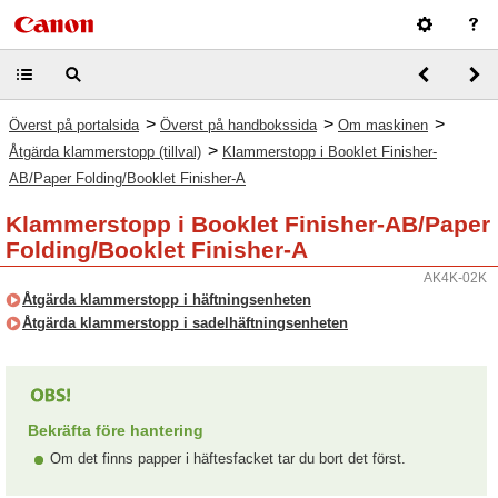
>
>
>
Överst på portalsida
Överst på handbokssida
Om maskinen
>
Åtgärda klammerstopp (tillval)
Klammerstopp i Booklet Finisher-
AB/Paper Folding/Booklet Finisher-A
Klammerstopp i Booklet Finisher-AB/Paper
Folding/Booklet Finisher-A
AK4K-02K
Åtgärda klammerstopp i häftningsenheten
Åtgärda klammerstopp i sadelhäftningsenheten
Bekräfta före hantering
Om det finns papper i häftesfacket tar du bort det först.