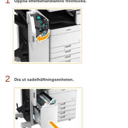
1
Öppna efterbehandlarens frontlucka.
2
Dra ut sadelhäftningsenheten.