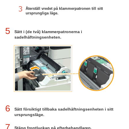
Återställ vredet på klammerpatronen till sitt
ursprungliga läge.
5
Sätt i (de två) klammerpatronerna i
sadelhäftningsenheten.
6
Sätt försiktigt tillbaka sadelhäftningsenheten i sitt
ursprungsläge.
7
Stäng frontluckan på efterbehandlaren.