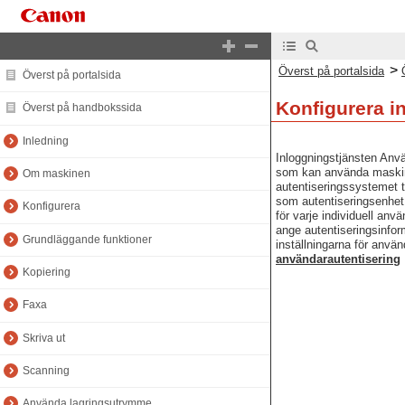
>
Överst på portalsida
Överst på portalsida
Konfigurera in
Överst på handbokssida
Inledning
Inloggningstjänsten Anvä
som kan använda maskinen
Om maskinen
autentiseringssystemet t
som autentiseringsenhet f
Konfigurera
för varje individuell an
ange autentiseringsinfor
Grundläggande funktioner
inställningarna för anvä
användarautentisering
Kopiering
Faxa
Skriva ut
Scanning
Använda lagringsutrymme