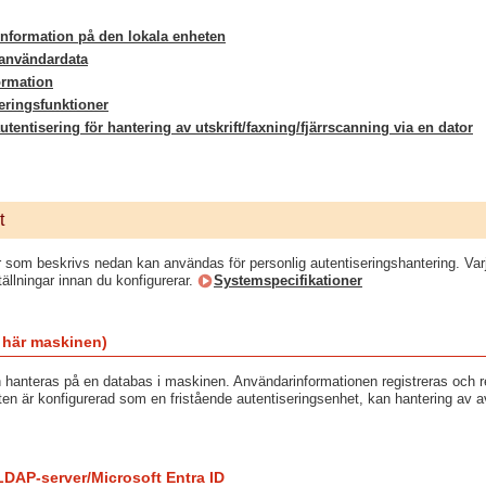
information på den lokala enheten
 användardata
ormation
eringsfunktioner
tentisering för hantering av utskrift/faxning/fjärrscanning via en dator
t
 som beskrivs nedan kan användas för personlig autentiseringshantering. Varje
ällningar innan du konfigurerar.
Systemspecifikationer
 här maskinen)
hanteras på en databas i maskinen. Användarinformationen registreras och red
en är konfigurerad som en fristående autentiseringsenhet, kan hantering av a
LDAP-server/Microsoft Entra ID