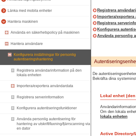
Registrera användar
Länka med mobila enheter
Importera/exportera
Hantera maskinen
Registrera serverinf
Konfigurera autentis
Använda en säkerhetspolicy på maskinen
Använda personlig au
Hantera användare
Konfigurera inställningar för personlig
autentiseringshantering
Autentiseringsenhe
Registrera användarinformation på den
De autentiseringsenheter
lokala enheten
Bekräfta dina systeminst
Importera/exportera användardata
Lokal enhet (den
Registrera serverinformation
Användarinformation 
Konfigurera autentiseringsfunktioner
Om den lokala enhet
lokala enheten
Använda personlig autentisering för
hantering av utskrift/faxning/fjärrscanning via
en dator
Active Directory/