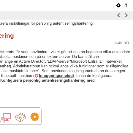
rera inställningar för personlig autentiseringshantering
ering
AK4K-0FL
istrerats för varje användare, vilket gör att du kan begränsa vilka användare
tuella maskinen och på en extern server. Du kan ställa in
n ange en Active Directory/LDAP-server/Microsoft Entra ID i nätverket
senhet
). Administratören kan också ange vilka funktioner som är tillgängliga
ända alla maskinfunktioner”. Som användarinloggningsmetod kan du antingen
 Bluetooth-funktion (
Inloggningsmetod
). Innan du konfigurerar
Konfigurera personlig autentiseringshantering med