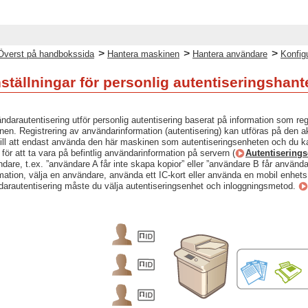
>
>
>
Överst på handbokssida
Hantera maskinen
Hantera användare
Konfigu
ställningar för personlig autentiseringshant
ndarautentisering utför personlig autentisering baserat på information som reg
. Registrering av användarinformation (autentisering) kan utföras på den ak
ill att endast använda den här maskinen som autentiseringsenheten och du ka
ör att ta vara på befintlig användarinformation på servern (
Autentisering
vändare, t.ex. ”användare A får inte skapa kopior” eller ”användare B får anv
mation, välja en användare, använda ett IC-kort eller använda en mobil enhets
ndarautentisering måste du välja autentiseringsenhet och inloggningsmetod.