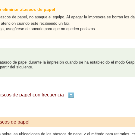
 eliminar atascos de papel
ascos de papel, no apague el equipo. Al apagar la impresora se borran los d
 atención cuando esté recibiendo un fax.
sga, asegúrese de sacarlo para que no queden pedazos.
atasco de papel durante la impresión cuando se ha establecido el modo Grapa
artir del siguiente.
ascos de papel con frecuencia
scos de papel
 sobre las ubicaciones de los atascos de papel y el método para retirarlos, con