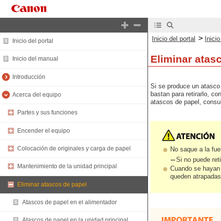
>
Inicio del portal
Inici
Inicio del portal
Eliminar atas
Inicio del manual
Introducción
Si se produce un atasco d
bastan para retirarlo, co
Acerca del equipo
atascos de papel, consul
Partes y sus funciones
Encender el equipo
Colocación de originales y carga de papel
No saque a la fuer
Si no puede reti
Mantenimiento de la unidad principal
Cuando se hayan r
queden atrapadas e
Eliminar atascos de papel
Atascos de papel en el alimentador
Atascos de papel en la unidad principal