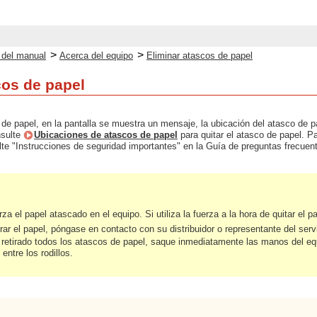
>
>
o del manual
Acerca del equipo
Eliminar atascos de papel
cos de papel
e papel, en la pantalla se muestra un mensaje, la ubicación del atasco de pape
nsulte
Ubicaciones de atascos de papel
para quitar el atasco de papel. P
te "Instrucciones de seguridad importantes" en la Guía de preguntas frecuen
za el papel atascado en el equipo. Si utiliza la fuerza a la hora de quitar el p
rar el papel, póngase en contacto con su distribuidor o representante del serv
etirado todos los atascos de papel, saque inmediatamente las manos del equ
ntre los rodillos.