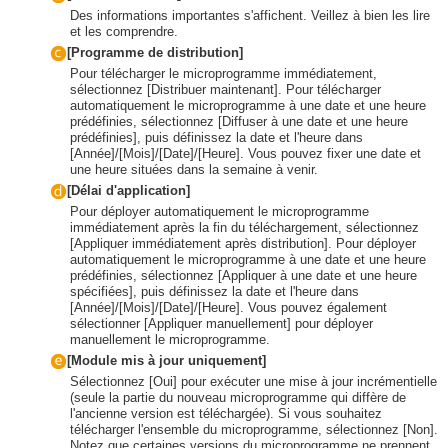
Des informations importantes s'affichent. Veillez à bien les lire
et les comprendre.
[Programme de distribution]
Pour télécharger le microprogramme immédiatement,
sélectionnez [Distribuer maintenant]. Pour télécharger
automatiquement le microprogramme à une date et une heure
prédéfinies, sélectionnez [Diffuser à une date et une heure
prédéfinies], puis définissez la date et l'heure dans
[Année]/[Mois]/[Date]/[Heure]. Vous pouvez fixer une date et
une heure situées dans la semaine à venir.
[Délai d'application]
Pour déployer automatiquement le microprogramme
immédiatement après la fin du téléchargement, sélectionnez
[Appliquer immédiatement après distribution]. Pour déployer
automatiquement le microprogramme à une date et une heure
prédéfinies, sélectionnez [Appliquer à une date et une heure
spécifiées], puis définissez la date et l'heure dans
[Année]/[Mois]/[Date]/[Heure]. Vous pouvez également
sélectionner [Appliquer manuellement] pour déployer
manuellement le microprogramme.
[Module mis à jour uniquement]
Sélectionnez [Oui] pour exécuter une mise à jour incrémentielle
(seule la partie du nouveau microprogramme qui diffère de
l'ancienne version est téléchargée). Si vous souhaitez
télécharger l'ensemble du microprogramme, sélectionnez [Non].
Notez que certaines versions du microprogramme ne prennent