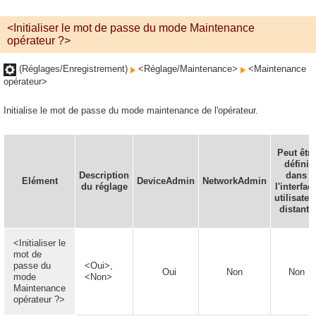
<Initialiser le mot de passe du mode Maintenance
opérateur ?>
(Réglages/Enregistrement)
<Réglage/Maintenance>
<Maintenance
opérateur>
Initialise le mot de passe du mode maintenance de l'opérateur.
Peut être
défini
Description
dans
Elément
DeviceAdmin
NetworkAdmin
du réglage
l'interfac
utilisateu
distante
<Initialiser le
mot de
passe du
<Oui>,
Oui
Non
Non
mode
<Non>
Maintenance
opérateur ?>