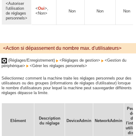
<Autoriser
l'utilisation
<
Oui
>,
Non
Non
Non
de réglages
<Non>
personnels>
<Action si dépassement du nombre max. d'utilisateurs>
(Réglages/Enregistrement)
<Réglages de gestion>
<Gestion du
périphérique>
<Gérer les réglages personnels>
Sélectionnez comment la machine traite les réglages personnels pour des
utilisateurs ou des groupes (informations de réglages d'utilisateur) lorsque
le nombre d'utilisateurs pour lequel la machine peut sauvegarder différents
réglages dépasse la limite.
Peut
déf
Description
da
Elément
DeviceAdmin
NetworkAdmin
du réglage
l'inte
utilis
dist