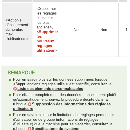
<Supprimer
les réglages
utilisateur
<Action si
les plus
dépassement
anciens>,
du nombre
Non
Non
N
<
Supprimer
max.
les
d'utilisateurs>
nouveaux
réglages
utilisateur
>
Pour en savoir plus sur les données supprimées lorsque
<Suppr. anciens réglages utilis.> est spécifié, consultez la
Liste des éléments personnalisables
.
Pour effacer complètement des données manuellement plutôt
qu'automatiquement, suivez la procédure décrite dans la
rubrique
Suppression des informations des réglages
utilisateurs
.
Pour en savoir plus sur la limitation des réglages personnels
d'utilisateur ou de groupe (informations de réglages
d'utilisateur) que la machine peut sauvegarder, consultez la
rubrique
Spécifications du système
.