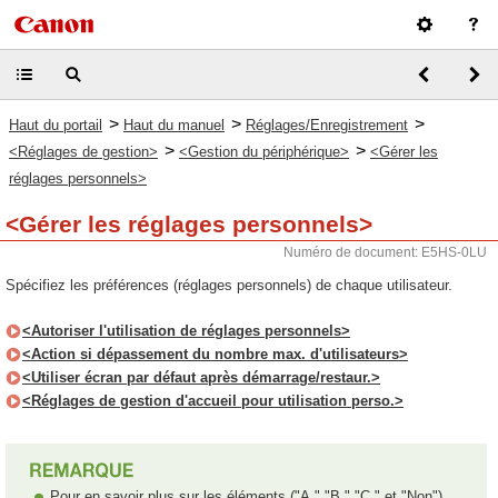
>
>
>
Haut du portail
Haut du manuel
Réglages/Enregistrement
>
>
<Réglages de gestion>
<Gestion du périphérique>
<Gérer les
réglages personnels>
<Gérer les réglages personnels>
Numéro de document: E5HS-0LU
Spécifiez les préférences (réglages personnels) de chaque utilisateur.
<Autoriser l'utilisation de réglages personnels>
<Action si dépassement du nombre max. d'utilisateurs>
<Utiliser écran par défaut après démarrage/restaur.>
<Réglages de gestion d'accueil pour utilisation perso.>
Pour en savoir plus sur les éléments ("A," "B," "C," et "Non")