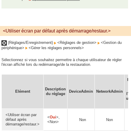
<Utiliser écran par défaut après démarrage/restaur.>
(Réglages/Enregistrement)
<Réglages de gestion>
<Gestion du
périphérique>
<Gérer les réglages personnels>
Sélectionnez si vous souhaitez permettre à chaque utilisateur de régler
l'écran affiché lors du redémarrage/de la restauration.
Pe
Description
Elément
DeviceAdmin
NetworkAdmin
du réglage
l'
uti
d
<Utiliser écran par
<
Oui
>,
défaut après
Non
Non
<Non>
démarrage/restaur.>