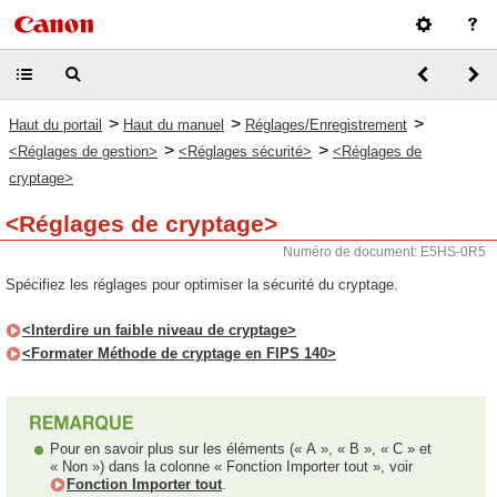
>
>
>
Haut du portail
Haut du manuel
Réglages/Enregistrement
>
>
<Réglages de gestion>
<Réglages sécurité>
<Réglages de
cryptage>
<Réglages de cryptage>
Numéro de document: E5HS-0R5
Spécifiez les réglages pour optimiser la sécurité du cryptage.
<Interdire un faible niveau de cryptage>
<Formater Méthode de cryptage en FIPS 140>
Pour en savoir plus sur les éléments (« A », « B », « C » et
« Non ») dans la colonne « Fonction Importer tout », voir
Fonction Importer tout
.