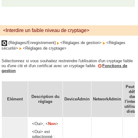
<Interdire un faible niveau de cryptage>
(Réglages/Enregistrement)
<Réglages de gestion>
<Réglages
sécurité>
<Réglages de cryptage>
Sélectionnez si vous souhaitez restreindre l'utilisation d'un cryptage faible
ou d'une clé et d'un certificat avec un cryptage faible.
Fonctions de
gestion
Peut ê
défin
Description du
dan
Elément
DeviceAdmin
NetworkAdmin
réglage
l'inter
utilisa
distan
<Oui>, <
Non
>
<Oui> est
sélectionné :