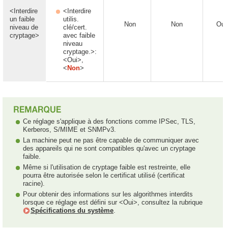
<Interdire
<Interdire
un faible
utilis.
Non
Non
Oui
niveau de
clé/cert.
cryptage>
avec faible
niveau
cryptage.>:
<Oui>,
<
Non
>
Ce réglage s'applique à des fonctions comme IPSec, TLS,
Kerberos, S/MIME et SNMPv3.
La machine peut ne pas être capable de communiquer avec
des appareils qui ne sont compatibles qu'avec un cryptage
faible.
Même si l'utilisation de cryptage faible est restreinte, elle
pourra être autorisée selon le certificat utilisé (certificat
racine).
Pour obtenir des informations sur les algorithmes interdits
lorsque ce réglage est défini sur <Oui>, consultez la rubrique
Spécifications du système
.