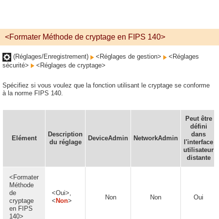
<Formater Méthode de cryptage en FIPS 140>
(Réglages/Enregistrement)
<Réglages de gestion>
<Réglages
sécurité>
<Réglages de cryptage>
Spécifiez si vous voulez que la fonction utilisant le cryptage se conforme
à la norme FIPS 140.
Peut être
défini
Description
dans
Elément
DeviceAdmin
NetworkAdmin
du réglage
l'interface
utilisateur
distante
<Formater
Méthode
de
<Oui>,
Non
Non
Oui
cryptage
<
Non
>
en FIPS
140>