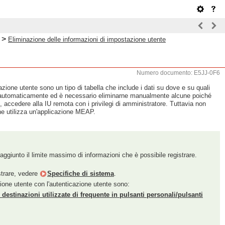
>
Eliminazione delle informazioni di impostazione utente
Numero documento: E5JJ-0F6
zione utente sono un tipo di tabella che include i dati su dove e su quali
ate automaticamente ed è necessario eliminarne manualmente alcune poiché
 accedere alla IU remota con i privilegi di amministratore. Tuttavia non
he utilizza un'applicazione MEAP.
aggiunto il limite massimo di informazioni che è possibile registrare.
strare, vedere
Specifiche di sistema
.
ione utente con l'autenticazione utente sono:
destinazioni utilizzate di frequente in pulsanti personali/pulsanti