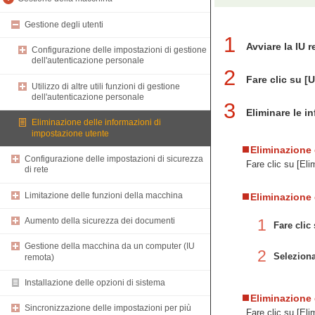
Gestione degli utenti
1
Avviare la IU 
Configurazione delle impostazioni di gestione
dell'autenticazione personale
2
Fare clic su [
Utilizzo di altre utili funzioni di gestione
dell'autenticazione personale
3
Eliminare le i
Eliminazione delle informazioni di
impostazione utente
Eliminazione 
Configurazione delle impostazioni di sicurezza
Fare clic su [Eli
di rete
Limitazione delle funzioni della macchina
Eliminazione 
1
Aumento della sicurezza dei documenti
Fare clic
Gestione della macchina da un computer (IU
2
Seleziona
remota)
Installazione delle opzioni di sistema
Eliminazione 
Sincronizzazione delle impostazioni per più
Fare clic su [Eli