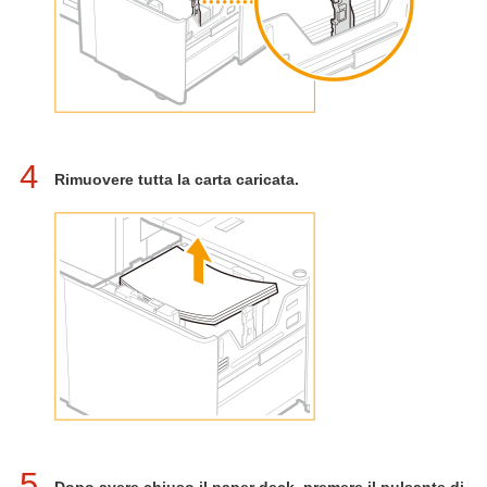
4
Rimuovere tutta la carta caricata.
5