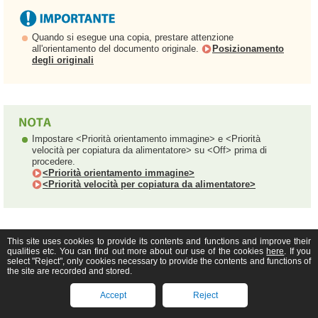
Quando si esegue una copia, prestare attenzione
all'orientamento del documento originale.
Posizionamento
degli originali
Impostare <Priorità orientamento immagine> e <Priorità
velocità per copiatura da alimentatore> su <Off> prima di
procedere.
<Priorità orientamento immagine>
<Priorità velocità per copiatura da alimentatore>
This site uses cookies to provide its contents and functions and improve their
Caricamento di carta con logo con orientamento verticale
qualities etc. You can find out more about our use of the cookies
here
. If you
select "Reject", only cookies necessary to provide the contents and functions of
the site are recorded and stored.
Accept
Reject