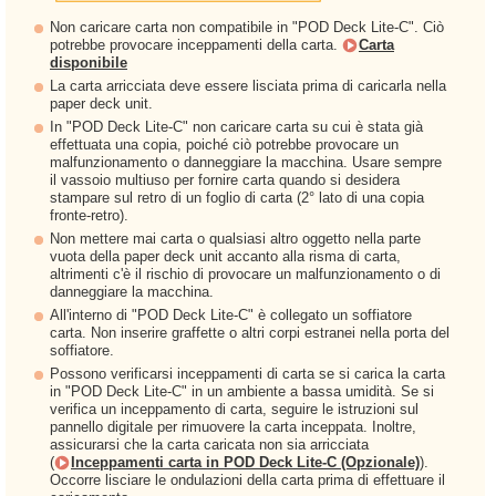
Non caricare carta non compatibile in "POD Deck Lite-C". Ciò
potrebbe provocare inceppamenti della carta.
Carta
disponibile
La carta arricciata deve essere lisciata prima di caricarla nella
paper deck unit.
In "POD Deck Lite-C" non caricare carta su cui è stata già
effettuata una copia, poiché ciò potrebbe provocare un
malfunzionamento o danneggiare la macchina. Usare sempre
il vassoio multiuso per fornire carta quando si desidera
stampare sul retro di un foglio di carta (2° lato di una copia
fronte-retro).
Non mettere mai carta o qualsiasi altro oggetto nella parte
vuota della paper deck unit accanto alla risma di carta,
altrimenti c'è il rischio di provocare un malfunzionamento o di
danneggiare la macchina.
All'interno di "POD Deck Lite-C" è collegato un soffiatore
carta. Non inserire graffette o altri corpi estranei nella porta del
soffiatore.
Possono verificarsi inceppamenti di carta se si carica la carta
in "POD Deck Lite-C" in un ambiente a bassa umidità. Se si
verifica un inceppamento di carta, seguire le istruzioni sul
pannello digitale per rimuovere la carta inceppata. Inoltre,
assicurarsi che la carta caricata non sia arricciata
(
Inceppamenti carta in POD Deck Lite-C (Opzionale)
).
Occorre lisciare le ondulazioni della carta prima di effettuare il