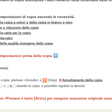
umero di copie utilizzando i tasti numerici sulla schermata delle f
 impostazioni di copia secondo le necessità.
la copia a colori o della copia in bianco e nero
o o riduzione delle copie
la carta per la copia
nte-retro
della qualità immagine delle copie
e impostazioni prima della copia
vio).
.
la copia, premere <Annulla> o
(Stop).
Annullamento della copia
o
durante la copia, è possibile regolare la densità.
 <Premere il tasto [Avvio] per eseguire scansione originale suc