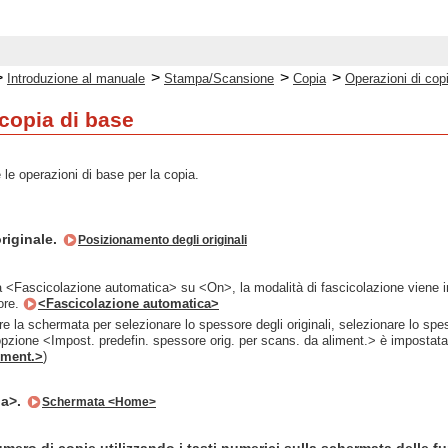
>
>
>
>
Introduzione al manuale
Stampa/Scansione
Copia
Operazioni di cop
 copia di base
le operazioni di base per la copia.
originale.
Posizionamento degli originali
 <Fascicolazione automatica> su <On>, la modalità di fascicolazione viene i
tore.
<Fascicolazione automatica>
e la schermata per selezionare lo spessore degli originali, selezionare lo spess
'opzione <Impost. predefin. spessore orig. per scans. da aliment.> è imposta
iment.>
)
ia>.
Schermata <Home>