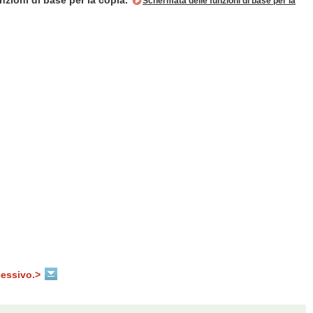
unzioni di base per la copia.
Schermata delle funzioni di base per la
cessivo.>