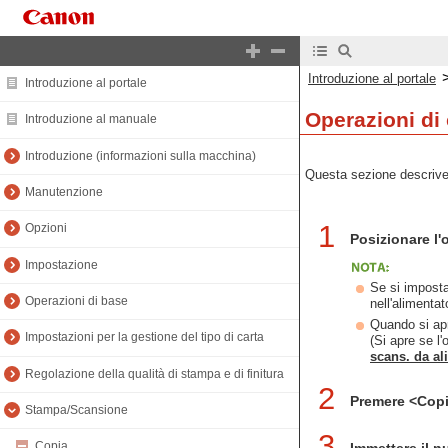
Introduzione al portale
Introduzione al portale
Operazioni di
Introduzione al manuale
Introduzione (informazioni sulla macchina)
Questa sezione descrive 
Manutenzione
1
Opzioni
Posizionare l'
Impostazione
Se si imposta
Operazioni di base
nell'alimenta
Quando si apr
Impostazioni per la gestione del tipo di carta
(Si apre se l
scans. da al
Regolazione della qualità di stampa e di finitura
2
Premere <Cop
Stampa/Scansione
3
Copia