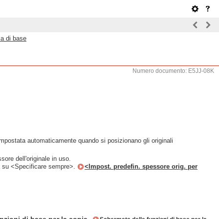
ia di base
Numero documento: E5JJ-08K
mpostata automaticamente quando si posizionano gli originali
ore dell'originale in uso.
ta su <Specificare sempre>.
<Impost. predefin. spessore orig. per