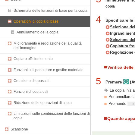
Immettere il n
copia
Schermata delle funzioni di base per la copia
4
Specificare le
Operazioni di copia di base
Selezione del
Annullamento della copia
Ingrandiment
Selezione del
Miglioramento e regolazione della qualità
Copiatura fro
dell'immagine
Regolazione 
Copiare efficientemente
Verifica dell
Funzioni utili per creare e gestire materiale
5
Creazione di opuscoli
Premere
(Av
La copia inizia
Funzioni di copia utili
Per annullare 
Riduzione delle operazioni di copia
Premendo
Limitazioni sulle combinazioni delle funzioni di
Quando appare
copia
Scansione