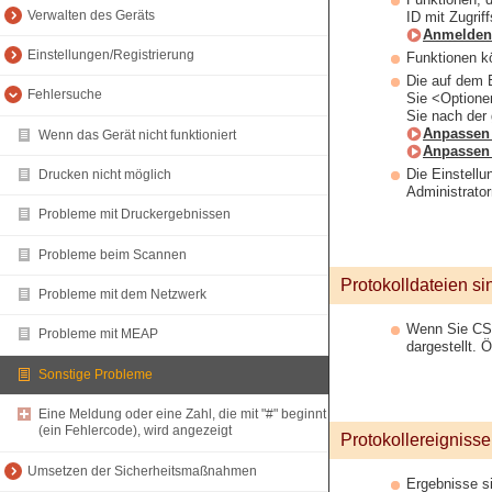
Verwalten des Geräts
ID mit Zugrif
Anmelden
Einstellungen/Registrierung
Funktionen kö
Die auf dem 
Fehlersuche
Sie <Optione
Sie nach der
Anpassen
Wenn das Gerät nicht funktioniert
Anpassen 
Die Einstellu
Drucken nicht möglich
Administrato
Probleme mit Druckergebnissen
Probleme beim Scannen
Protokolldateien si
Probleme mit dem Netzwerk
Wenn Sie CSV-
Probleme mit MEAP
dargestellt. 
Sonstige Probleme
Eine Meldung oder eine Zahl, die mit "#" beginnt
(ein Fehlercode), wird angezeigt
Protokollereignisse
Umsetzen der Sicherheitsmaßnahmen
Ergebnisse si