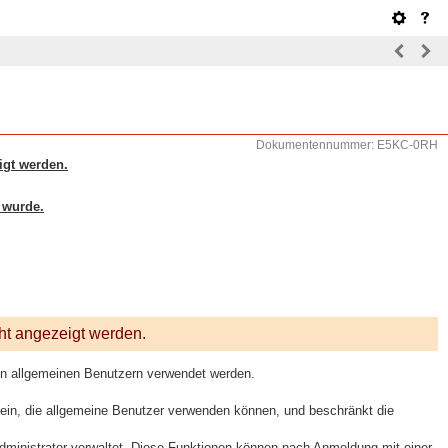
Dokumentennummer: E5KC-0RH
igt werden.
 wurde.
cht angezeigt werden.
on allgemeinen Benutzern verwendet werden.
ein, die allgemeine Benutzer verwenden können, und beschränkt die
ministrator verwaltet. Diese Funktionen können nach Anmeldung mit einer