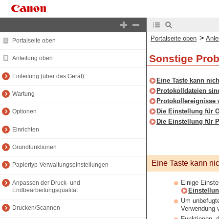
>
Portalseite oben
Anle
Portalseite oben
Sonstige Pro
Anleitung oben
Einleitung (über das Gerät)
Eine Taste kann nich
Protokolldateien sin
Wartung
Protokollereignisse 
Die Einstellung für 
Optionen
Die Einstellung für 
Einrichten
Grundfunktionen
Eine Taste kann nic
Papiertyp-Verwaltungseinstellungen
Einige Einst
Anpassen der Druck- und
Einstellu
Endbearbeitungsqualität
Um unbefugte
Drucken/Scannen
Verwendung v
Funktionen, 