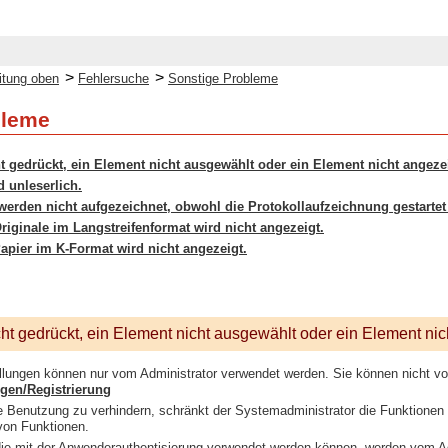
>
>
itung oben
Fehlersuche
Sonstige Probleme
bleme
t gedrückt, ein Element nicht ausgewählt oder ein Element nicht angeze
d unleserlich.
werden nicht aufgezeichnet, obwohl die Protokollaufzeichnung gestartet
Originale im Langstreifenformat wird nicht angezeigt.
Papier im K-Format wird nicht angezeigt.
ht gedrückt, ein Element nicht ausgewählt oder ein Element ni
ellungen können nur vom Administrator verwendet werden. Sie können nicht v
ngen/Registrierung
 Benutzung zu verhindern, schränkt der Systemadministrator die Funktionen 
on Funktionen.
die mit der Anwenderauthentisierung verwendet werden können, werden vom Ad