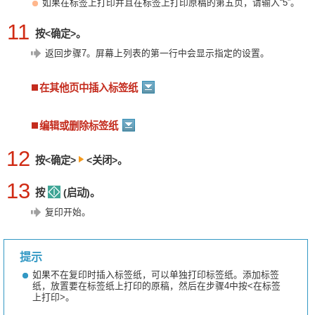
如果在标签上打印并且在标签上打印原稿的第五页，请输入“5”。
11
按<确定>。
返回步骤7。屏幕上列表的第一行中会显示指定的设置。
在其他页中插入标签纸
编辑或删除标签纸
12
按<确定>
<关闭>。
13
按
(启动)。
复印开始。
提示
如果不在复印时插入标签纸，可以单独打印标签纸。添加标签
纸，放置要在标签纸上打印的原稿，然后在步骤4中按<在标签
上打印>。