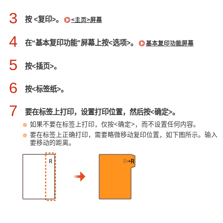
3
按 <复印>。
<主页>屏幕
4
在“基本复印功能”屏幕上按<选项>。
基本复印功能屏幕
5
按<插页>。
6
按<标签纸>。
7
要在标签上打印，设置打印位置，然后按<确定>。
如果不要在标签上打印，仅按<确定>，而不设置任何内容。
要在标签上正确打印，需要略微移动复印位置，如下图所示。输入
要移动的距离。