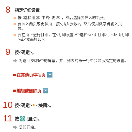
8
指定详细设置。
按<选择纸张>中的<更改>，然后选择要插入的纸张。
要插入两页或更多页，按<插入张数>，然后使用数字键输入页
数。
要在页上进行打印，在<打印设置>中选择<正面打印>、<反面打印
>或<双面打印>。
9
按<确定>。
将返回步骤5中的屏幕，并且列表的第一行中会显示指定的设置。
在其他页中插页
编辑或删除页
10
按<确定>
<关闭>。
11
按
(启动)。
复印开始。