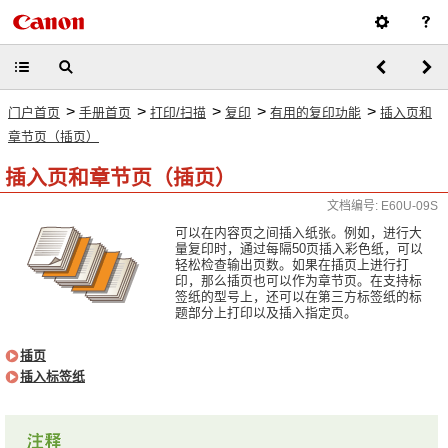
>
>
>
>
>
门户首页
手册首页
打印/扫描
复印
有用的复印功能
插入页和
章节页（插页）
插入页和章节页（插页）
文档编号: E60U-09S
可以在内容页之间插入纸张。例如，进行大
量复印时，通过每隔50页插入彩色纸，可以
轻松检查输出页数。如果在插页上进行打
印，那么插页也可以作为章节页。在支持标
签纸的型号上，还可以在第三方标签纸的标
题部分上打印以及插入指定页。
插页
插入标签纸