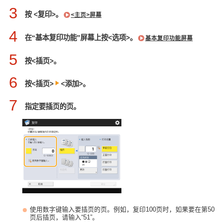
3
按 <复印>。
<主页>屏幕
4
在“基本复印功能”屏幕上按<选项>。
基本复印功能屏幕
5
按<插页>。
6
按<插页>
<添加>。
7
指定要插页的页。
使用数字键输入要插页的页。例如，复印100页时，如果要在第50
页后插页，请输入“51”。