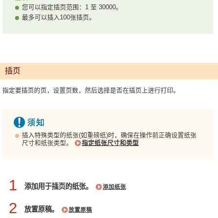
您可以指定插页范围：1 至 30000。
最多可以插入100张插页。
插页
指定要插页的页，设置页数，然后选择是否在插页上进行打印。
插入特殊类型的纸张(如重磅纸)时，确保在操作前正确设置纸张
尺寸和纸张类型。
指定纸张尺寸和类型
1
添加用于插页的纸张。
添加纸张
2
放置原稿。
放置原稿