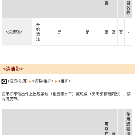
置
目
名
称
开
始
<清洁辊>
是
是
否
否
否
-
清
洁
<清洁带>
(设置/注册)
<调整/维护>
<维护>
如果打印输出件上出现条纹（垂直和水平）或斑点（亮阴影和暗阴影），请
清洁皮带。
使
用
可
远
以
程
在
设
用