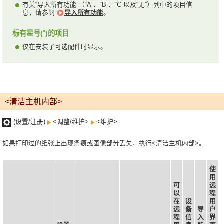
有关“导入所有功能”（“A”、“B”、“C”以及“无”）列中的项目信
息，请参阅
导入所有功能
。
*
标有星号(
)的项目
仅在安装了可选配件时显示。
<清洁主机内部>
(设置/注册)
<调整/维护>
<维护>
如果打印过的纸张上出现条痕或图像部分丢失，执行<清洁主机内部>。
使
用
可
远
以
程
在
设
用
远
备
导
户
程
信
入
界