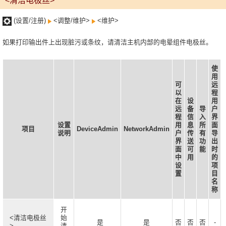
<清洁电极丝>
(设置/注册)
<调整/维护>
<维护>
如果打印输出件上出现脏污或条纹，请清洁主机内部的电晕组件电极丝。
使
用
可
远
以
程
在
设
用
远
备
导
户
程
信
入
界
设置
用
息
所
面
项目
DeviceAdmin
NetworkAdmin
说明
户
传
有
导
界
送
功
出
面
可
能
时
中
用
的
设
项
置
目
名
称
开
<清洁电极丝
始
是
是
否
否
否
-
>
清