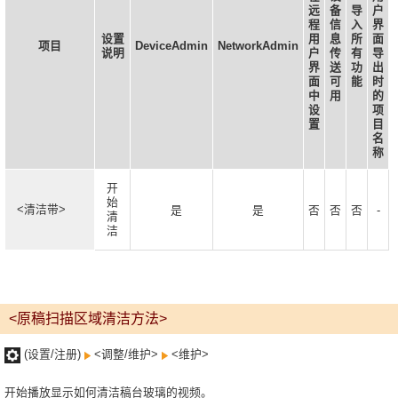
远
备
导
户
程
信
入
界
设置
用
息
所
面
项目
DeviceAdmin
NetworkAdmin
说明
户
传
有
导
界
送
功
出
面
可
能
时
中
用
的
设
项
置
目
名
称
开
始
<清洁带>
是
是
否
否
否
-
清
洁
<原稿扫描区域清洁方法>
(设置/注册)
<调整/维护>
<维护>
开始播放显示如何清洁稿台玻璃的视频。