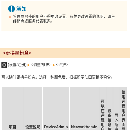
管理员除外的用户不得更改设置。有关更改设置的说明，请与
经销商或服务代表联系。
<更换墨粉盒>
(设置/注册)
<调整/维护>
<维护>
可以随时更换墨粉盒。选择一种颜色后，根据所示动画更换墨粉盒。
使
用
可
远
以
程
在
设
用
远
备
导
户
程
信
入
界
用
息
所
面
项目
设置说明
DeviceAdmin
NetworkAdmin
户
传
有
导