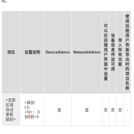
间。
使
用
可
远
以
程
在
设
用
远
备
导
户
程
信
入
界
用
息
所
面
项目
设置说明
DeviceAdmin
NetworkAdmin
户
传
有
导
界
送
功
出
面
可
能
时
中
用
的
设
项
置
目
名
称
<定影
<级别
区域
(-5-
自动
是
是
否
否
否
-
+5)>：-5
更新
到
0
到+5
级别>