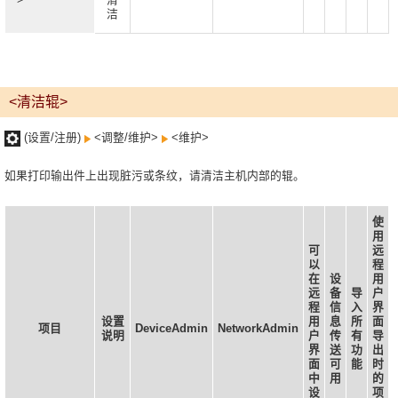
洁
<清洁辊>
(设置/注册)
<调整/维护>
<维护>
如果打印输出件上出现脏污或条纹，请清洁主机内部的辊。
使
用
可
远
以
程
在
设
用
远
备
导
户
程
信
入
界
设置
用
息
所
面
项目
DeviceAdmin
NetworkAdmin
说明
户
传
有
导
界
送
功
出
面
可
能
时
中
用
的
设
项