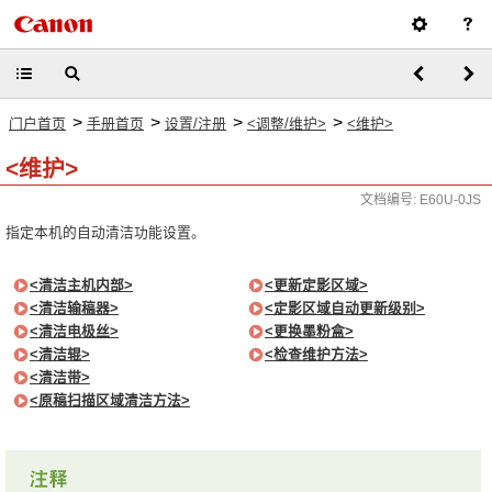
>
>
>
>
门户首页
手册首页
设置/注册
<调整/维护>
<维护>
<维护>
文档编号: E60U-0JS
指定本机的自动清洁功能设置。
<清洁主机内部>
<更新定影区域>
<清洁输稿器>
<定影区域自动更新级别>
<清洁电极丝>
<更换墨粉盒>
<清洁辊>
<检查维护方法>
<清洁带>
<原稿扫描区域清洁方法>