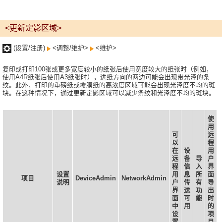
<更新定影区域>
(设置/注册)
<调整/维护>
<维护>
复印或打印100张或更多宽度较小的纸张后使用宽度较大的纸张时（例如，
使用A4R纸张后使用A3纸张时），进纸方向的两边可能会出现带光泽的条
纹。此外，打印的重磅纸或覆膜纸的高浓度区域可能会出现光泽度不均的斑
块。在这种情况下，通过更新定影区域可以减少条纹和光泽度不均的斑块。
使
用
可
远
以
程
在
设
用
远
备
导
户
程
信
入
界
设置
用
息
所
面
项目
DeviceAdmin
NetworkAdmin
说明
户
传
有
导
界
送
功
出
面
可
能
时
中
用
的
设
项
置
目