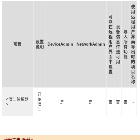
使
用
可
远
以
程
在
设
用
远
备
导
户
程
信
入
界
设置
用
息
所
面
项目
DeviceAdmin
NetworkAdmin
说明
户
传
有
导
界
送
功
出
面
可
能
时
中
用
的
设
项
置
目
名
称
开
<清洁输稿器
始
是
是
否
否
否
-
>
清
洁