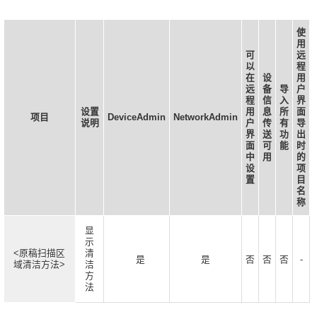
使
用
可
远
以
程
在
设
用
远
备
导
户
程
信
入
界
设置
用
息
所
面
项目
DeviceAdmin
NetworkAdmin
说明
户
传
有
导
界
送
功
出
面
可
能
时
中
用
的
设
项
置
目
名
称
显
示
<原稿扫描区
清
是
是
否
否
否
-
域清洁方法>
洁
方
法