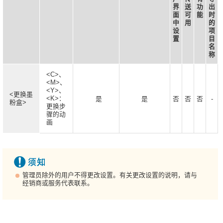
界
送
功
出
面
可
能
时
中
用
的
设
项
置
目
名
称
<C>、
<M>、
<Y>、
<更换墨
<K>：
是
是
否
否
否
-
粉盒>
更换步
骤的动
画
管理员除外的用户不得更改设置。有关更改设置的说明，请与
经销商或服务代表联系。