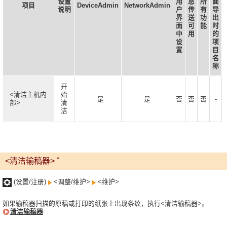
设置
用
息
所
面
项目
DeviceAdmin
NetworkAdmin
说明
户
传
有
导
界
送
功
出
面
可
能
时
中
用
的
设
项
置
目
名
称
开
<清洁主机内
始
是
是
否
否
否
-
部>
清
洁
*
<清洁输稿器>
(设置/注册)
<调整/维护>
<维护>
如果输稿器扫描的原稿或打印的纸张上出现条纹，执行<清洁输稿器>。
清洁输稿器