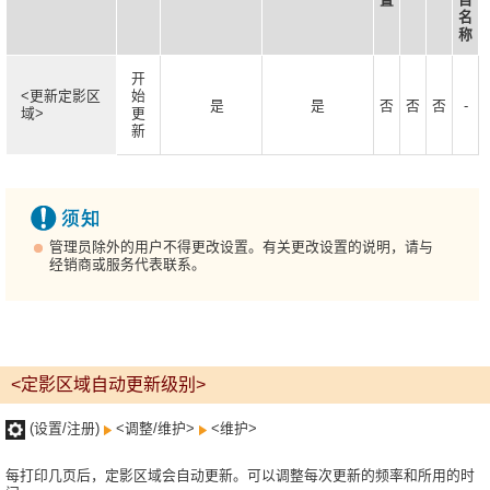
名
称
开
<更新定影区
始
是
是
否
否
否
-
域>
更
新
管理员除外的用户不得更改设置。有关更改设置的说明，请与
经销商或服务代表联系。
<定影区域自动更新级别>
(设置/注册)
<调整/维护>
<维护>
每打印几页后，定影区域会自动更新。可以调整每次更新的频率和所用的时