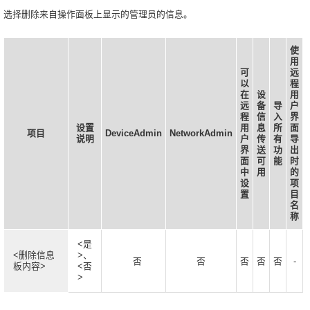
选择删除来自操作面板上显示的管理员的信息。
使
用
可
远
以
程
在
设
用
远
备
导
户
程
信
入
界
设置
用
息
所
面
项目
DeviceAdmin
NetworkAdmin
说明
户
传
有
导
界
送
功
出
面
可
能
时
中
用
的
设
项
置
目
名
称
<是
<删除信息
>、
否
否
否
否
否
-
板内容>
<否
>