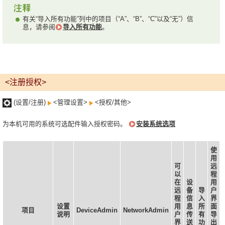
有关“导入所有功能”列中的项目（“A”、“B”、“C”以及“无”）信
息，请参阅
导入所有功能
。
<注册授权>
(设置/注册)
<管理设置>
<授权/其他>
为本机可用的系统可选配件输入授权密码。
安装系统选项
使
用
可
远
以
程
在
设
用
远
备
导
户
程
信
入
界
设置
用
息
所
面
项目
DeviceAdmin
NetworkAdmin
说明
户
传
有
导
界
送
功
出