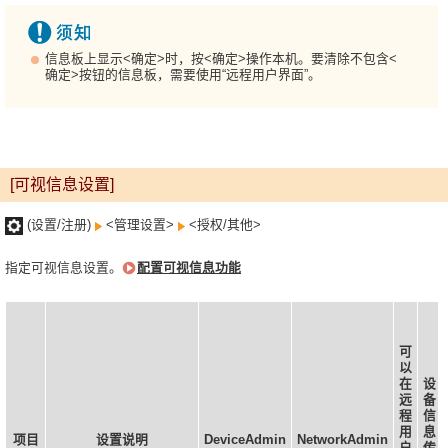
信息板上显示<确定>时，按<确定>操作本机。要清除不包含<
确定>按钮的信息板，需要使用“远程用户界面”。
[可视信息设置]
(设置/注册)
<管理设置>
<授权/其他>
指定可视信息设置。
配置可视信息功能
可
以
在
设
远
备
程
信
用
息
项目
设置说明
DeviceAdmin
NetworkAdmin
户
传