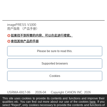
imagePRESS V1000
用户指南 （产品手册）
如果找不到所需的内容，可以在此进行搜索。
查找其他产品的手册
Please be sure to read this.‎
Supported browsers
Cookies
USRMA-6917-06
2026-04
Copyright CANON INC. 2026
This site uses cookies to provide its contents and functions and improve their
qualities etc. You can find out more about our use of the cookies
here
. If you
select "Reject", only cookies necessary to provide the contents and functions of