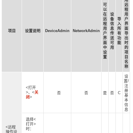
可
远
以
程
在
设
用
远
备
导
户
程
信
入
界
用
息
所
面
项目
设置说明
DeviceAdmin
NetworkAdmin
户
传
有
导
界
送
功
出
面
可
能
时
中
用
的
设
项
置
目
名
称
设
置/
注
<打开
册
>、<
关
否
否
是
否
C
基
闭
>
本
信
息
选择<
打开>
<远程
时：
操作设