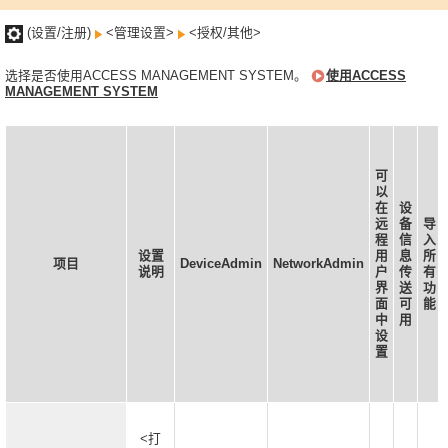
(设置/注册)
<管理设置>
<授权/其他>
选择是否使用ACCESS MANAGEMENT SYSTEM。
使用ACCESS
MANAGEMENT SYSTEM
可
以
在
设
远
备
导
程
信
入
设置
用
息
所
项目
DeviceAdmin
NetworkAdmin
说明
户
传
有
界
送
功
面
可
能
中
用
设
置
<打