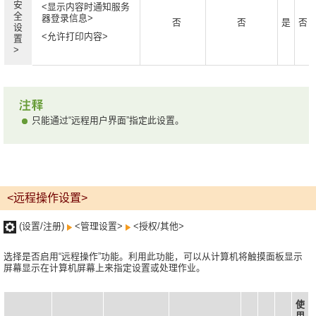
安
<显示内容时通知服务
全
器登录信息>
否
否
是
否
设
<允许打印内容>
置
>
只能通过“远程用户界面”指定此设置。
<远程操作设置>
(设置/注册)
<管理设置>
<授权/其他>
选择是否启用“远程操作”功能。利用此功能，可以从计算机将触摸面板显示
屏幕显示在计算机屏幕上来指定设置或处理作业。
使
用