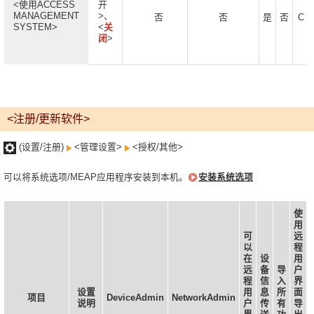
<使用ACCESS
开
MANAGEMENT
>、
否
否
是
否
C
SYSTEM>
<
关
闭
>
<注册/更新软件>
(设置/注册)
<管理设置>
<授权/其他>
可以将系统选项/MEAP应用程序安装到本机。
安装系统选项
使
用
可
远
以
程
在
设
用
远
备
导
户
程
信
入
界
设置
用
息
所
面
项目
DeviceAdmin
NetworkAdmin
说明
户
传
有
导