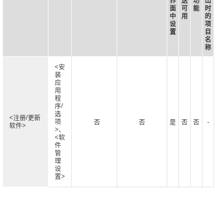
界
送
功
出
面
可
能
时
中
用
的
设
项
置
目
名
称
<安
装
应
用
程
序/
选
<注册/更新
项
否
否
是
否
否
-
软件>
>、
<软
件
管
理
设
置>