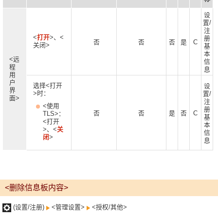
设
置/
注
<
打开
>、<
册
否
否
否
是
C
关闭>
基
本
<远
信
程
息
用
户
选择<打开
设
界
>时：
置/
面>
注
<使用
册
否
否
是
否
C
TLS>：
基
<打开
本
>、<
关
信
闭
>
息
<删除信息板内容>
(设置/注册)
<管理设置>
<授权/其他>