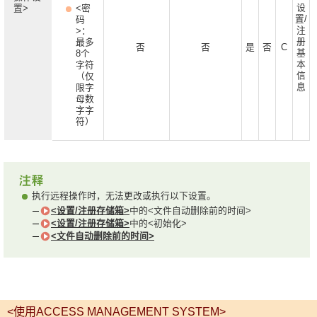
设
置>
<密
置/
码
注
>：
册
最多
否
否
是
否
C
基
8个
本
字符
信
（仅
息
限字
母数
字字
符）
执行远程操作时，无法更改或执行以下设置。
<设置/注册存储箱>
中的<文件自动删除前的时间>
<设置/注册存储箱>
中的<初始化>
<文件自动删除前的时间>
<使用ACCESS MANAGEMENT SYSTEM>