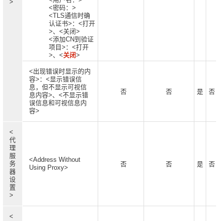
>
<密码：>
<TLS通信时确
认证书>：<打开
>、<关闭>
<添加CN到验证
项目>：<打开
>、<
关闭
>
<出现错误时显示的内
容>：<显示错误信
息，但不显示可视信
否
否
是
否
息内容>、<不显示错
误信息和可视信息内
容>
<
代
理
服
<Address Without
务
否
否
是
否
Using Proxy>
器
设
置
>
<