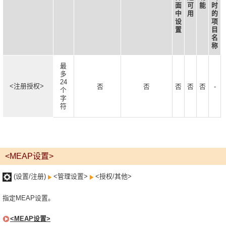
面
可
能
时
中
用
的
设
项
置
目
名
称
最
多
24
<注册授权>
否
否
否
否
否
-
个
字
符
<MEAP设置>
(设置/注册)
<管理设置>
<授权/其他>
指定MEAP设置。
<MEAP设置>