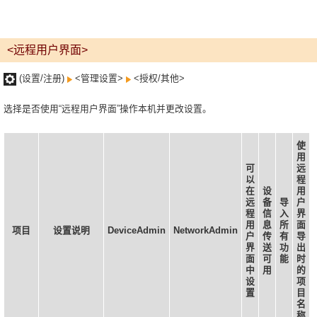
<远程用户界面>
(设置/注册)
<管理设置>
<授权/其他>
选择是否使用“远程用户界面”操作本机并更改设置。
使
用
可
远
以
程
在
设
用
远
备
导
户
程
信
入
界
用
息
所
面
项目
设置说明
DeviceAdmin
NetworkAdmin
户
传
有
导
界
送
功
出
面
可
能
时
中
用
的
设
项
置
目
名
称