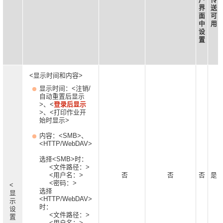
界
送
面
可
中
用
设
置
<显示时间和内容>
显示时间：<注销/
自动重置后显示
>、<
登录后显示
>、<打印作业开
始时显示>
内容：<SMB>、
<HTTP/WebDAV>
选择<SMB>时：
<文件路径：>
<用户名：>
否
否
否
是
<密码：>
<
选择
显
<HTTP/WebDAV>
示
时：
设
<文件路径：>
置
<用户名：>