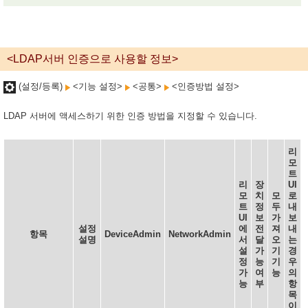
<LDAP서버 인증으로 사용할 정보>
(설정/등록)
<기능 설정>
<공통>
<인증방법 설정>
LDAP 서버에 액세스하기 위한 인증 방법을 지정할 수 있습니다.
리
모
트
리
장
UI
모
치
모
로
트
정
두
내
UI
보
가
보
설정
에
전
져
내
항목
DeviceAdmin
NetworkAdmin
설명
서
달
오
는
설
가
기
경
정
능
기
우
가
여
능
의
능
부
항
목
이