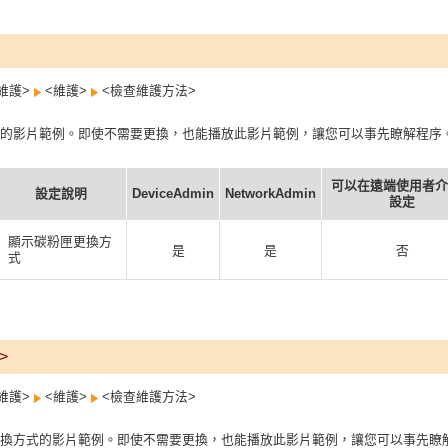
維護>
<維護>
<檢查維護方法>
的影片範例。即使不需要更換，也能播放此影片範例，讓您可以事先瞭解程序
可以在遠端使用者介
設定說明
DeviceAdmin
NetworkAdmin
設定
顯示碳粉匣更換方
是
是
否
式
>
維護>
<維護>
<檢查維護方法>
換方式的影片範例。即使不需要更換，也能播放此影片範例，讓您可以事先瞭