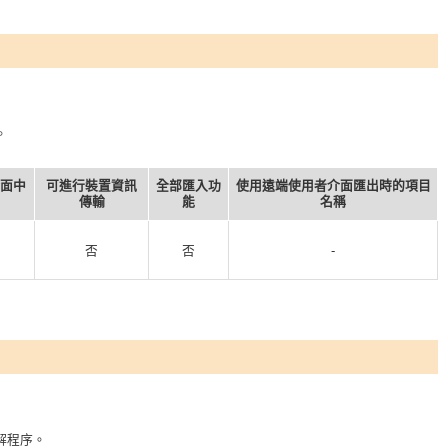
。
面中
可進行裝置資訊
全部匯入功
使用遠端使用者介面匯出時的項目
傳輸
能
名稱
否
否
-
解程序。