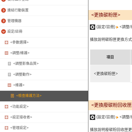
連結行動裝置
<更換碳粉匣>
管理機器
(設定/註冊)
<調整/
設定/註冊
播放說明碳粉匣更換方式
<參數選擇>
<調整/維護>
項目
<調整影像品質>
<更換碳粉匣>
<調整動作>
<維護>
<檢查維護方法>
<更換廢碳粉回收匣
<功能設定>
(設定/註冊)
<調整/
<設定接收者>
<管理設定>
播放說明廢碳粉回收匣更