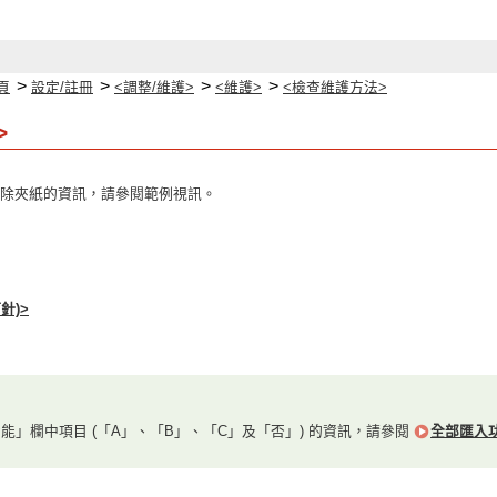
>
>
>
>
頁
設定/註冊
<調整/維護>
<維護>
<檢查維護方法>
>
除夾紙的資訊，請參閱範例視訊。
針)>
能」欄中項目 (「A」、「B」、「C」及「否」) 的資訊，請參閱
全部匯入