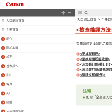
>
入口網站首頁
手冊首
入口網站首頁
<檢查維護方法
手冊首頁
簡介
有關如何更換消耗品和清
關於本機
<更換碳粉匣>
設定
<更換廢碳粉回收匣>
<添加裝訂針(裝訂針)>
基本操作
<添加裝訂針(騎馬裝訂
<清除夾紙(範例)>
影印
傳真
列印
如需「全部匯入功
掃描
使用儲存空間