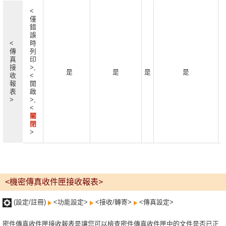
<
僅
錯
誤
<
時
傳
列
真
印
接
>,
是
是
是
是
收
<
報
開
表
啟
>
>,
<
關
閉
>
<機密傳真收件匣接收報表>
(設定/註冊)
<功能設定>
<接收/轉寄>
<傳真設定>
密件傳真收件匣接收報表是讓您可以檢查密件傳真收件匣中的文件是否已正