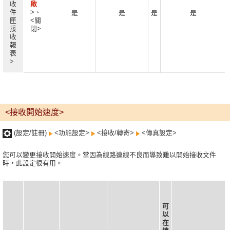
收
啟
件
>、
是
是
是
是
匣
<關
接
閉>
收
報
表
>
<接收開始速度>
(設定/註冊)
<功能設定>
<接收/轉寄>
<傳真設定>
您可以變更接收開始速度。當因為線路連線不良而導致難以開始接收文件
時，此設定很有用。
可
以
在