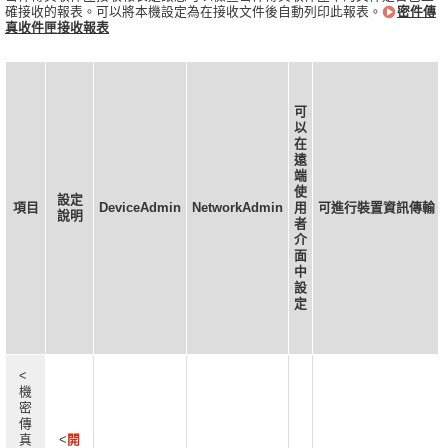
確接收的報表。可以將本機設定為在接收文件後自動列印此報表。
密件傳
真收件匣接收報表
可
以
在
遠
端
使
設定
項目
DeviceAdmin
NetworkAdmin
用
可進行裝置資訊傳輸
說明
者
介
面
中
設
定
<
機
密
傳
真
<
開