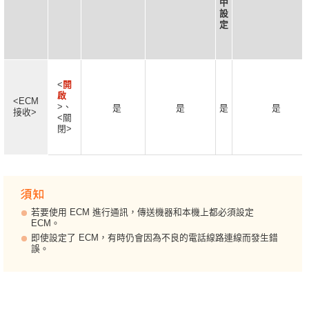
中
設
定
<
開
啟
<ECM
>、
是
是
是
是
接收>
<關
閉>
若要使用 ECM 進行通訊，傳送機器和本機上都必須設定
ECM。
即使設定了 ECM，有時仍會因為不良的電話線路連線而發生錯
誤。