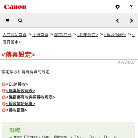
>
>
>
>
>
入口網站首頁
手冊首頁
設定/註冊
<功能設定>
<接收/轉寄>
<
傳真設定>
<傳真設定>
AF77-0S7
指定接收和轉寄傳真的設定。
<ECM接收>
<傳真接收報表>
<機密傳真收件匣接收報表>
<接收開始速度>
<接收密碼>
如需「全部匯入功能」欄中項目 (「A」、「B」、「C」及