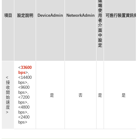
遠
端
使
項目
設定說明
DeviceAdmin
NetworkAdmin
用
可進行裝置資訊傳
者
介
面
中
設
定
<
33600
bps
>,
<
<14400
接
bps>,
收
<9600
開
bps>,
是
否
是
是
始
<7200
速
bps>,
度
<4800
>
bps>,
<2400
bps>