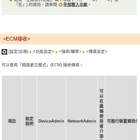
「否」) 的資訊，請參閱
全部匯入功能
。
<ECM接收>
(設定/註冊)
<功能設定>
<接收/轉寄>
<傳真設定>
可以使用「錯誤更正模式」(ECM) 接收傳真。
可
以
在
遠
端
使
設定
項目
DeviceAdmin
NetworkAdmin
用
可進行裝置資訊傳
說明
者
介
面