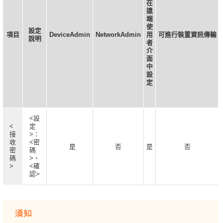
在
遠
端
使
設定
項目
DeviceAdmin
NetworkAdmin
用
可進行裝置資訊傳輸
說明
者
介
面
中
設
定
<設
<
定
接
>：
收
<密
是
否
是
否
密
碼
碼
>、
>
<確
認>