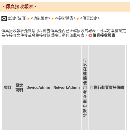
<傳真接收報表>
(設定/註冊)
<功能設定>
<接收/轉寄>
<傳真設定>
傳真接收報表是讓您可以檢查傳真是否已正確接收的報表。可以將本機設定
為在接收文件後或發生接收錯誤時自動列印此報表。
傳真接收報表
可
以
在
遠
端
使
設定
項目
DeviceAdmin
NetworkAdmin
用
可進行裝置資訊傳輸
說明
者
介
面
中
設
定