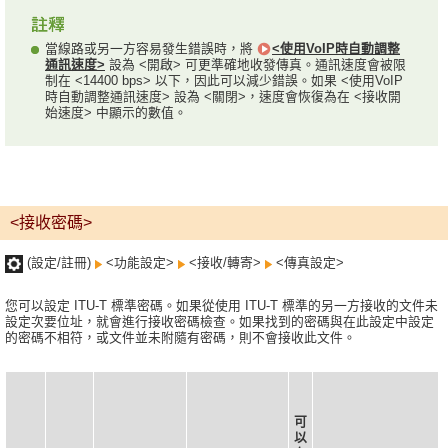
當線路或另一方容易發生錯誤時，將
<使用VoIP時自動調整
通訊速度>
設為 <開啟> 可更準確地收發傳真。通訊速度會被限
制在 <14400 bps> 以下，因此可以減少錯誤。如果 <使用VoIP
時自動調整通訊速度> 設為 <關閉>，速度會恢復為在 <接收開
始速度> 中顯示的數值。
<接收密碼>
(設定/註冊)
<功能設定>
<接收/轉寄>
<傳真設定>
您可以設定 ITU-T 標準密碼。如果從使用 ITU-T 標準的另一方接收的文件未
設定次要位址，就會進行接收密碼檢查。如果找到的密碼與在此設定中設定
的密碼不相符，或文件並未附隨有密碼，則不會接收此文件。
可
以