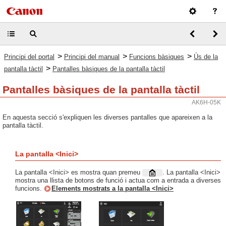
>
>
>
Principi del portal
Principi del manual
Funcions bàsiques
Ús de la
>
pantalla tàctil
Pantalles bàsiques de la pantalla tàctil
Pantalles bàsiques de la pantalla tàctil
AK6H-05K
En aquesta secció s'expliquen les diverses pantalles que apareixen a la
pantalla tàctil.
La pantalla <Inici>
La pantalla <Inici> es mostra quan premeu
. La pantalla <Inici>
mostra una llista de botons de funció i actua com a entrada a diverses
funcions.
Elements mostrats a la pantalla <Inici>