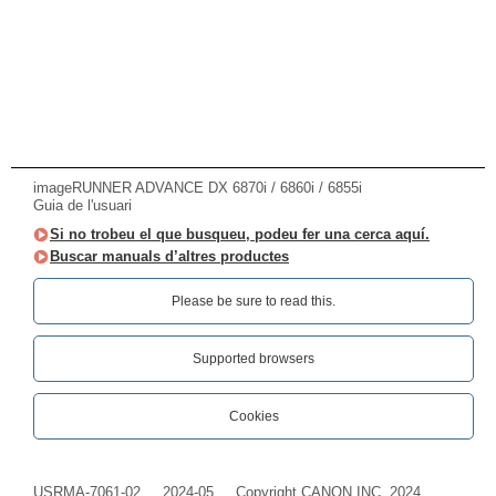
imageRUNNER ADVANCE DX 6870i / 6860i / 6855i
Guia de l'usuari
Si no trobeu el que busqueu, podeu fer una cerca aquí.
Buscar manuals d’altres productes
Please be sure to read this.‎
Supported browsers
Cookies
USRMA-7061-02
2024-05
Copyright CANON INC. 2024