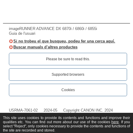
imageRUNNER ADVANCE DX 6870i / 6860i / 6855i
Guia de l'usuari
Si no trobeu el que busqueu, podeu fer una cerca aquí.
Buscar manuals d’altres productes
Please be sure to read this.‎
Supported browsers
Cookies
USRMA-7061-02
2024-05
Copyright CANON INC. 2024
This site uses cookies to provide its contents and functions and improve their
qualities etc. You can find out more about our use of the cookies
here
. If you
select "Reject", only cookies necessary to provide the contents and functions of
the site are recorded and stored.