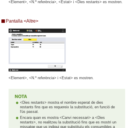
<Element>, <N.º referència>, <Estat> i <Dies restants> es mostren.
Pantalla <Altre>
<Element>, <N.º referència> i <Estat> es mostren.
<Dies restants> mostra el nombre esperat de dies
restants fins que es requereix la substitució, en funció de
l'ús passat.
Encara quan es mostra <Canvi necessari> a <Dies
restants>, no realitzeu la substitució fins que es mostri un
missatge que us indiqui que substituïu els consumibles a