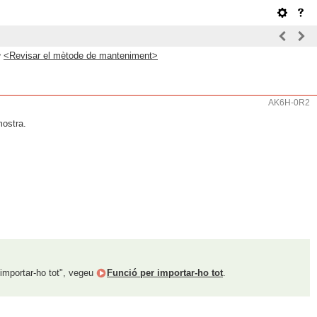
>
<Revisar el mètode de manteniment>
AK6H-0R2
mostra.
 importar-ho tot", vegeu
Funció per importar-ho tot
.