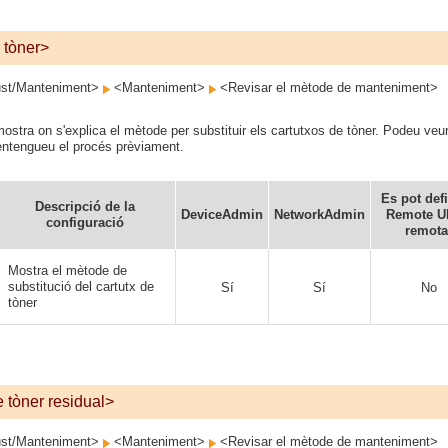
 tòner>
st/Manteniment>
<Manteniment>
<Revisar el mètode de manteniment>
ostra on s'explica el mètode per substituir els cartutxos de tòner. Podeu veu
entengueu el procés prèviament.
Es pot defi
Descripció de la
DeviceAdmin
NetworkAdmin
Remote UI
configuració
remota
Mostra el mètode de
substitució del cartutx de
Sí
Sí
No
tòner
 tòner residual>
st/Manteniment>
<Manteniment>
<Revisar el mètode de manteniment>