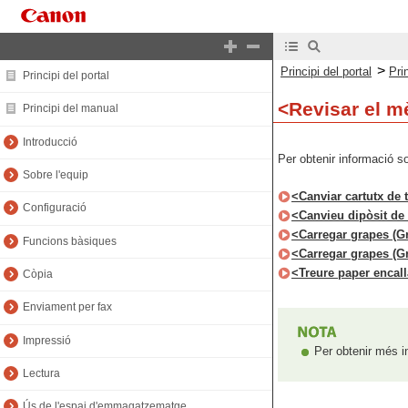
>
Principi del portal
Pri
Principi del portal
<Revisar el 
Principi del manual
Introducció
Per obtenir informació s
Sobre l'equip
<Canviar cartutx de 
Configuració
<Canvieu dipòsit de 
<Carregar grapes (G
Funcions bàsiques
<Carregar grapes (G
<Treure paper encall
Còpia
Enviament per fax
Impressió
Per obtenir més i
Lectura
Ús de l'espai d'emmagatzematge