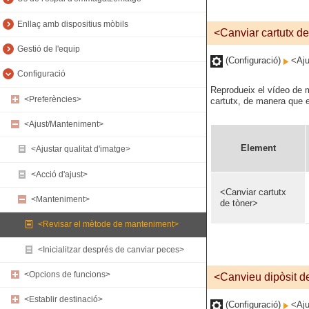
Enllaç amb dispositius mòbils
<Canviar cartutx de
Gestió de l'equip
(Configuració)
<Aju
Configuració
Reprodueix el vídeo de m
<Preferències>
cartutx, de manera que 
<Ajust/Manteniment>
Element
<Ajustar qualitat d'imatge>
<Acció d'ajust>
<Canviar cartutx
<Manteniment>
de tòner>
<Revisar el mètode de manteniment>
<Inicialitzar després de canviar peces>
<Opcions de funcions>
<Canvieu dipòsit de
<Establir destinació>
(Configuració)
<Aju