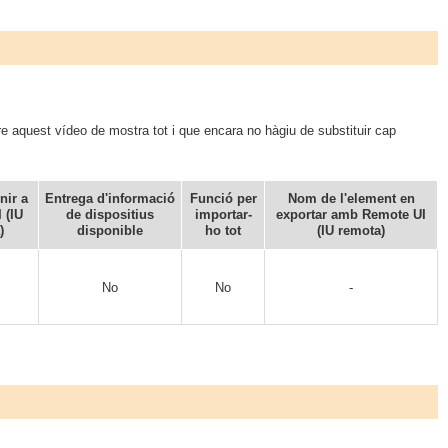
re aquest vídeo de mostra tot i que encara no hàgiu de substituir cap
nir a
Entrega d'informació
Funció per
Nom de l'element en
 (IU
de dispositius
importar-
exportar amb Remote UI
)
disponible
ho tot
(IU remota)
No
No
-