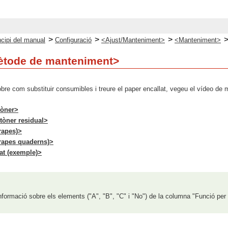
>
>
>
ncipi del manual
Configuració
<Ajust/Manteniment>
<Manteniment>
mètode de manteniment>
obre com substituir consumibles i treure el paper encallat, vegeu el vídeo de 
tòner>
tòner residual>
rapes)>
rapes quaderns)>
at (exemple)>
nformació sobre els elements ("A", "B", "C" i "No") de la columna "Funció per