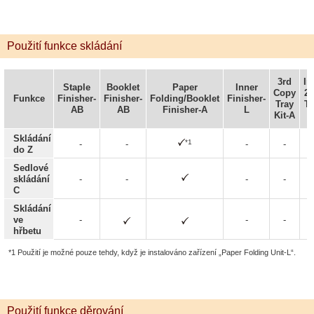
Použití funkce skládání
3rd
In
Staple
Booklet
Paper
Inner
Copy
2
Funkce
Finisher-
Finisher-
Folding/Booklet
Finisher-
Tray
Tr
AB
AB
Finisher-A
L
Kit-A
Skládání
*1
-
-
-
-
do Z
Sedlové
skládání
-
-
-
-
C
Skládání
ve
-
-
-
hřbetu
*1 Použití je možné pouze tehdy, když je instalováno zařízení „Paper Folding Unit-L“.
Použití funkce děrování