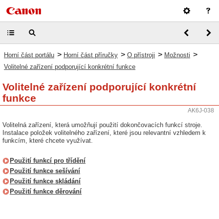
>
>
>
>
Horní část portálu
Horní část příručky
O přístroji
Možnosti
Volitelné zařízení podporující konkrétní funkce
Volitelné zařízení podporující konkrétní
funkce
AK6J-038
Volitelná zařízení, která umožňují použití dokončovacích funkcí stroje.
Instalace položek volitelného zařízení, které jsou relevantní vzhledem k
funkcím, které chcete využívat.
Použití funkcí pro třídění
Použití funkce sešívání
Použití funkce skládání
Použití funkce děrování