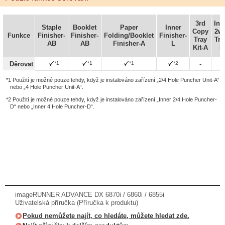
3rd
Inn
Staple
Booklet
Paper
Inner
Copy
2w
Funkce
Finisher-
Finisher-
Folding/Booklet
Finisher-
Tray
Tra
AB
AB
Finisher-A
L
Kit-A
M
*1
*1
*1
*2
Děrovat
-
-
*1 Použití je možné pouze tehdy, když je instalováno zařízení „2/4 Hole Puncher Unit-A“
nebo „4 Hole Puncher Unit-A“.
*2 Použití je možné pouze tehdy, když je instalováno zařízení „Inner 2/4 Hole Puncher-
D“ nebo „Inner 4 Hole Puncher-D“.
imageRUNNER ADVANCE DX 6870i / 6860i / 6855i
Uživatelská příručka (Příručka k produktu)
Pokud nemůžete najít, co hledáte, můžete hledat zde.