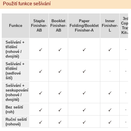
Použití funkce sešívání
3rd
Staple
Booklet
Paper
Inner
Copy
Funkce
Finisher-
Finisher-
Folding/Booklet
Finisher-
Tray
AB
AB
Finisher-A
L
Kit-A
Sešívání +
třídění
-
(rohové /
dvojité)
Sešívání +
třídění
-
-
(sedlové
šití)
Sešívání +
seskupování
-
(rohové /
dvojité)
Bez sešití
-
(roh)
Ruční sešití
-
(rohové)