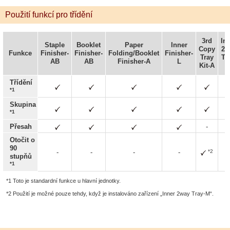
Použití funkcí pro třídění
3rd
In
Staple
Booklet
Paper
Inner
Copy
2w
Funkce
Finisher-
Finisher-
Folding/Booklet
Finisher-
Tray
Tr
AB
AB
Finisher-A
L
Kit-A
Třídění
*1
Skupina
*1
Přesah
-
-
Otočit o
90
*2
-
-
-
-
stupňů
*1
*1 Toto je standardní funkce u hlavní jednotky.
*2 Použití je možné pouze tehdy, když je instalováno zařízení „Inner 2way Tray-M“.