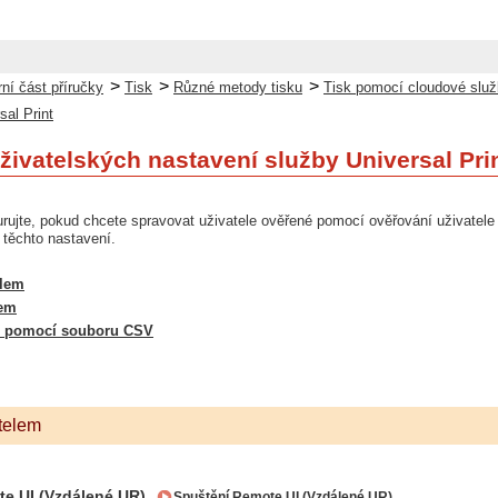
>
>
>
ní část příručky
Tisk
Různé metody tisku
Tisk pomocí cloudové služb
sal Print
živatelských nastavení služby Universal Pri
rujte, pokud chcete spravovat uživatele ověřené pomocí ověřování uživatele a 
e těchto nastavení.
elem
cem
m pomocí souboru CSV
telem
e UI (Vzdálené UR).
Spuštění Remote UI (Vzdálené UR)