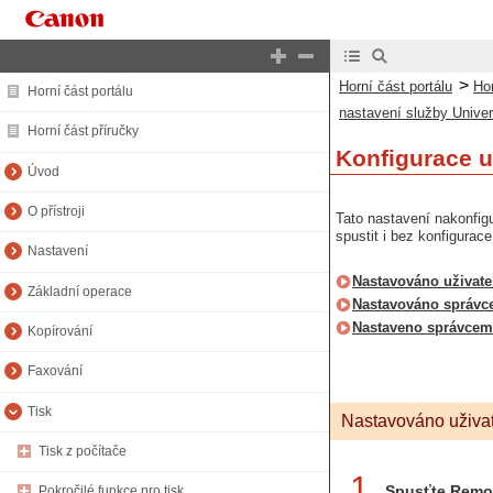
>
Horní část portálu
Hor
Horní část portálu
nastavení služby Univer
Horní část příručky
Konfigurace u
Úvod
O přístroji
Tato nastavení nakonfigu
spustit i bez konfigurac
Nastavení
Nastavováno uživat
Základní operace
Nastavováno správ
Nastaveno správce
Kopírování
Faxování
Tisk
Nastavováno uživa
Tisk z počítače
1
Spusťte Remot
Pokročilé funkce pro tisk