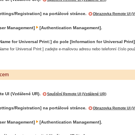
ettings/Registration] na portálové stránce.
Obrazovka Remote UI (V
User Management]
[Authentication Management].
Name for Universal Print:] do pole [Information for Universal Print]
Name for Universal Print:] zadejte e-mailovou adresu nebo telefonní číslo pou
vcem
e UI (Vzdálené UR).
Spuštění Remote UI (Vzdálené UR)
ettings/Registration] na portálové stránce.
Obrazovka Remote UI (V
User Management]
[Authentication Management].