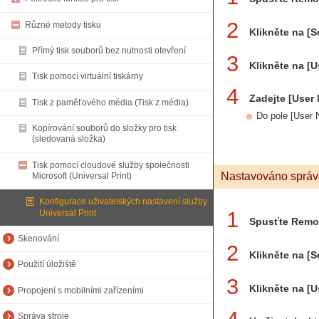
2
Různé metody tisku
Klikněte na [S
Přímý tisk souborů bez nutnosti otevření
3
Klikněte na [
Tisk pomocí virtuální tiskárny
4
Zadejte [User 
Tisk z paměťového média (Tisk z média)
Do pole [User 
Kopírování souborů do složky pro tisk
(sledovaná složka)
Tisk pomocí cloudové služby společnosti
Nastavováno sprá
Microsoft (Universal Print)
Konfigurace uživatelských nastavení služby
1
Universal Print
Spusťte Remot
Skenování
2
Klikněte na [S
Použití úložiště
3
Klikněte na [
Propojení s mobilními zařízeními
Správa stroje