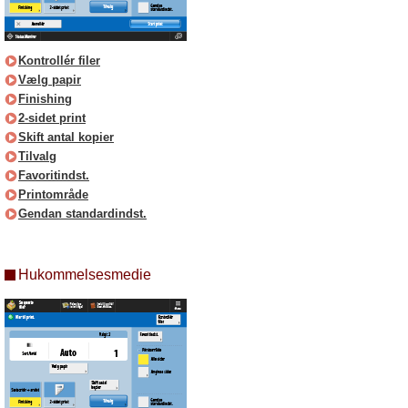
Kontrollér filer
Vælg papir
Finishing
2-sidet print
Skift antal kopier
Tilvalg
Favoritindst.
Printområde
Gendan standardindst.
Hukommelsesmedie