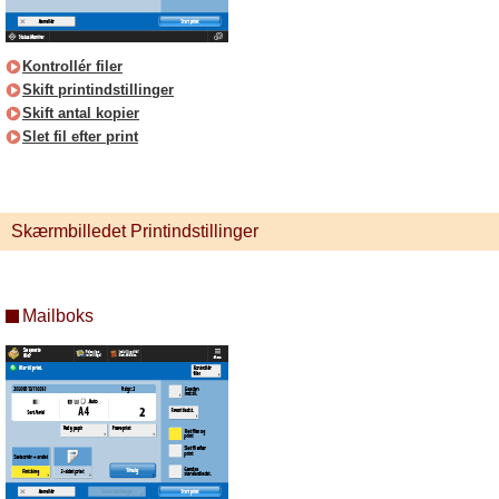
Kontrollér filer
Skift printindstillinger
Skift antal kopier
Slet fil efter print
Skærmbilledet Printindstillinger
Mailboks