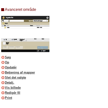
Avanceret område
Søg
Op
Opdatér
Betjening af mapper
Slet det valgte
Detalj.
Vis billede
Redigér fil
Print