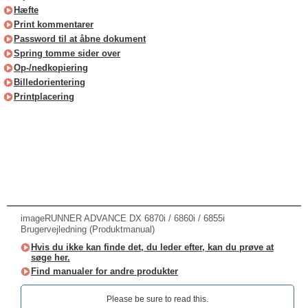
Hæfte
Print kommentarer
Password til at åbne dokument
Spring tomme sider over
Op-/nedkopiering
Billedorientering
Printplacering
imageRUNNER ADVANCE DX 6870i / 6860i / 6855i
Brugervejledning (Produktmanual)
Hvis du ikke kan finde det, du leder efter, kan du prøve at
søge her.
Find manualer for andre produkter
Please be sure to read this.‎