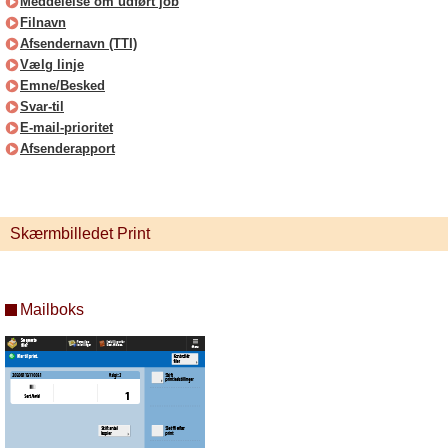
Meddelelse om udført job
Filnavn
Afsendernavn (TTI)
Vælg linje
Emne/Besked
Svar-til
E-mail-prioritet
Afsenderapport
Skærmbilledet Print
Mailboks