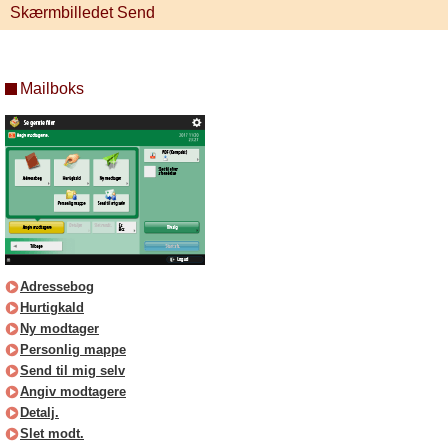
Skærmbilledet Send
Mailboks
Adressebog
Hurtigkald
Ny modtager
Personlig mappe
Send til mig selv
Angiv modtagere
Detalj.
Slet modt.