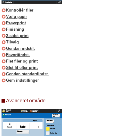
Kontrollér filer
Vælg papir
Prøveprint
Finishing
2-sidet print
Tilvalg
Gendan indstil.
Favoritindst.
Flet filer og print
Slet fil efter print
Gendan standardindst.
Gem indstillinger
Avanceret område