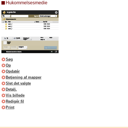
Hukommelsesmedie
Søg
Op
Opdatér
Betjening af mapper
Slet det valgte
Detalj.
Vis billede
Redigér fil
Print