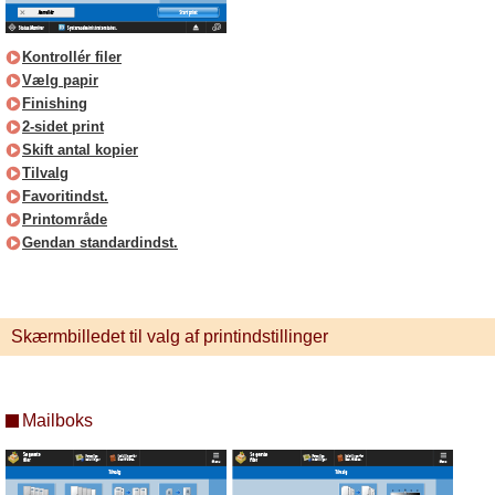
Kontrollér filer
Vælg papir
Finishing
2-sidet print
Skift antal kopier
Tilvalg
Favoritindst.
Printområde
Gendan standardindst.
Skærmbilledet til valg af printindstillinger
Mailboks