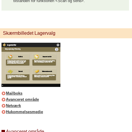
tilstanden for funktionen <Scan og send>.
Skærmbilledet Lagervalg
Mailboks
Avanceret område
Netværk
Hukommelsesmedie
Avanceret område