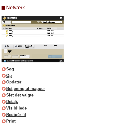
Netværk
Søg
Op
Opdatér
Betjening af mapper
Slet det valgte
Detalj.
Vis billede
Redigér fil
Print