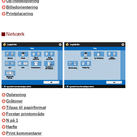
Op-/nedkopiering
Billedorientering
Printplacering
Netværk
Opløsning
Gråtoner
Tilpas til papirformat
Forstør printområde
N på 1
Hæfte
Print kommentarer