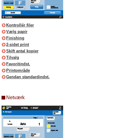
Kontrollér filer
Vælg papir
Finishing
2-sidet print
Skift antal kopier
Tilvalg
Favoritindst.
Printområde
Gendan standardindst.
Netværk