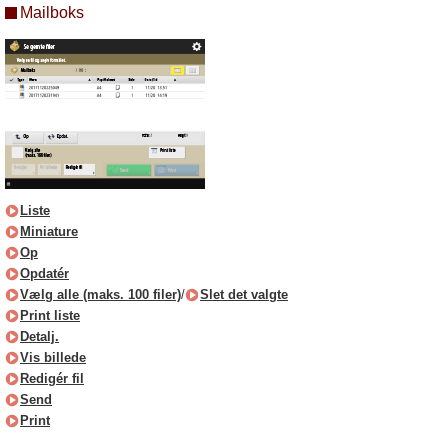
Mailboks
Liste
Miniature
Op
Opdatér
Vælg alle (maks. 100 filer)
/
Slet det valgte
Print liste
Detalj.
Vis billede
Redigér fil
Send
Print