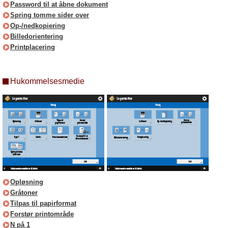
Password til at åbne dokument
Spring tomme sider over
Op-/nedkopiering
Billedorientering
Printplacering
Hukommelsesmedie
Opløsning
Gråtoner
Tilpas til papirformat
Forstør printområde
N på 1