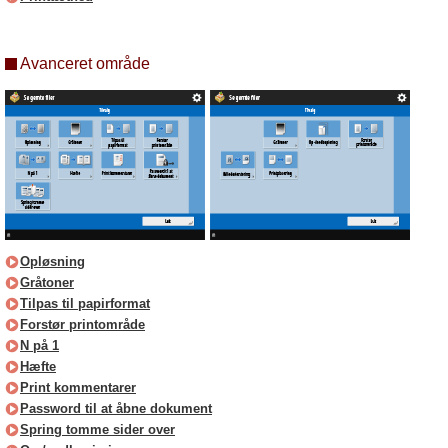
Avanceret område
Opløsning
Gråtoner
Tilpas til papirformat
Forstør printområde
N på 1
Hæfte
Print kommentarer
Password til at åbne dokument
Spring tomme sider over