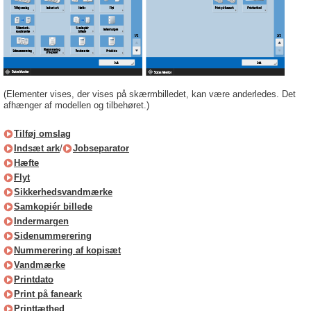
(Elementer vises, der vises på skærmbilledet, kan være anderledes. Det
afhænger af modellen og tilbehøret.)
Tilføj omslag
Indsæt ark
/
Jobseparator
Hæfte
Flyt
Sikkerhedsvandmærke
Samkopiér billede
Indermargen
Sidenummerering
Nummerering af kopisæt
Vandmærke
Printdato
Print på faneark
Printtæthed