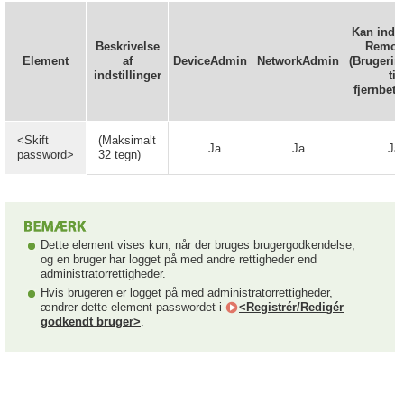
Kan indst
Beskrivelse
Remote
Element
af
DeviceAdmin
NetworkAdmin
(Brugerin
indstillinger
til
fjernbetj
<Skift
(Maksimalt
Ja
Ja
Ja
password>
32 tegn)
Dette element vises kun, når der bruges brugergodkendelse,
og en bruger har logget på med andre rettigheder end
administratorrettigheder.
Hvis brugeren er logget på med administratorrettigheder,
ændrer dette element passwordet i
<Registrér/Redigér
godkendt bruger>
.