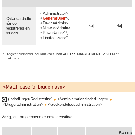
<Administrator>,
<
GeneralUser
>,
<Standardrolle,
<DeviceAdmin>,
når der
Nej
Nej
<NetworkAdmin>,
registreres en
*1
<PowerUser>
,
bruger>
*1
<LimitedUser>
*1 Angiver elementer, der kun vises, hvis ACCESS MANAGEMENT SYSTEM er
aktiveret.
<Match case for brugernavn>
(Indstillinger/Registrering)
<Administrationsindstillinger>
<Brugeradministration>
<Godkendelsesadministration>
Vælg, om brugernavne er case-sensitive.
Kan indst