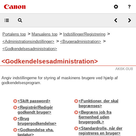
>
>
>
Portalens top
Manualens top
Indstillinger/Registrering
>
>
<Administrationsindstillinger>
<Brugeradministration>
<Godkendelsesadministration>
<Godkendelsesadministration>
AK6K-0U8
Angiv indstillingerne for styring af maskinens brugere ved hjælp af
godkendelsesprogram.
<Skift password>
<Funktioner, der skal
begrænses>
<Registrér/Redigér
godkendt bruger>
<Begræns job fra
fjernenhed uden
<Brug
brugergodk.>
brugergodkendelse>
<Standardrolle, når der
<Godkendelse vha.
registreres en bruger>
tastatur>