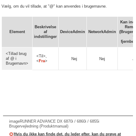
Vælg, om du vil tillade, at "@" kan anvendes i brugernavne.
Kan inds
Beskrivelse
Remot
Element
af
DeviceAdmin
NetworkAdmin
(Brugeri
indstillinger
ti
fjernbet
<Tillad brug
<Til>,
af @ i
Nej
Nej
J
<
Fra
>
Brugernavn>
imageRUNNER ADVANCE DX 6870i / 6860i / 6855i
Brugervejledning (Produktmanual)
Hvis du ikke kan finde det, du leder efter, kan du prøve at