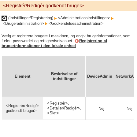
<Registrér/Redigér godkendt bruger>
(Indstillinger/Registrering)
<Administrationsindstillinger>
<Brugeradministration>
<Godkendelsesadministration>
Vælg at registrere brugere i maskinen, og angiv brugerinformationer, som
f.eks. passwordet og rettighedsniveauet.
Registrering af
brugerinformationer i den lokale enhed
Beskrivelse af
Element
DeviceAdmin
NetworkAd
indstillinger
<Registrér>,
<Registrér/Redigér
<Detaljer/Redigér>,
Nej
Nej
godkendt bruger>
<Slet>