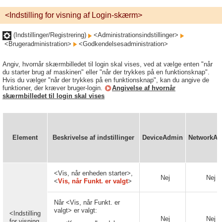
<Indstilling for visning af Login-skærm>
(Indstillinger/Registrering)
<Administrationsindstillinger>
<Brugeradministration>
<Godkendelsesadministration>
Angiv, hvornår skærmbilledet til login skal vises, ved at vælge enten "når
du starter brug af maskinen" eller "når der trykkes på en funktionsknap".
Hvis du vælger "når der trykkes på en funktionsknap", kan du angive de
funktioner, der kræver bruger-login.
Angivelse af hvornår
skærmbilledet til login skal vises
Element
Beskrivelse af indstillinger
DeviceAdmin
NetworkA
<Vis, når enheden starter>,
Nej
Nej
<
Vis, når Funkt. er valgt
>
Når <Vis, når Funkt. er
valgt> er valgt:
<Indstilling
Nej
Nej
for visning