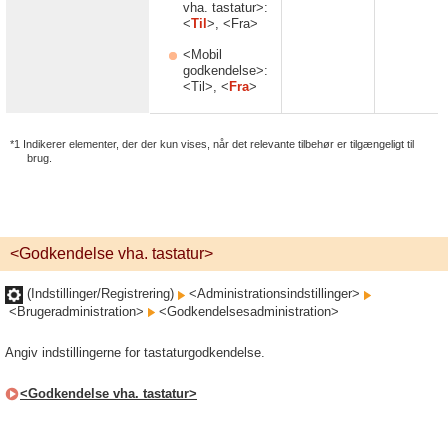
vha. tastatur>:
<
Til
>, <Fra>
<Mobil
godkendelse>:
<Til>, <
Fra
>
*1 Indikerer elementer, der der kun vises, når det relevante tilbehør er tilgængeligt til
brug.
<Godkendelse vha. tastatur>
(Indstillinger/Registrering)
<Administrationsindstillinger>
<Brugeradministration>
<Godkendelsesadministration>
Angiv indstillingerne for tastaturgodkendelse.
<Godkendelse vha. tastatur>