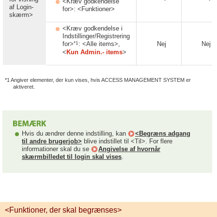
<Kræv godkendelse
af Login-
for>: <Funktioner>
skærm>
<Kræv godkendelse i
Indstillinger/Registrering
*1
for>
: <Alle items>,
Nej
Nej
<
Kun Admin.- items
>
*1 Angiver elementer, der kun vises, hvis ACCESS MANAGEMENT SYSTEM er
aktiveret.
Hvis du ændrer denne indstilling, kan
<Begræns adgang
til andre brugerjob>
blive indstillet til <Til>. For flere
informationer skal du se
Angivelse af hvornår
skærmbilledet til login skal vises
.
<Funktioner, der skal begrænses>