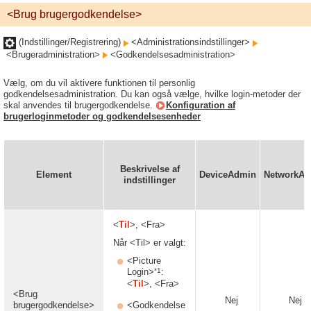
<Brug brugergodkendelse>
(Indstillinger/Registrering)
<Administrationsindstillinger>
<Brugeradministration>
<Godkendelsesadministration>
Vælg, om du vil aktivere funktionen til personlig
godkendelsesadministration. Du kan også vælge, hvilke login-metoder der
skal anvendes til brugergodkendelse.
Konfiguration af
brugerloginmetoder og godkendelsesenheder
Beskrivelse af
Element
DeviceAdmin
NetworkA
indstillinger
<
Til
>, <Fra>
Når <Til> er valgt:
<Picture
*1
Login>
:
<
Til
>, <Fra>
<Brug
Nej
Nej
brugergodkendelse>
<Godkendelse