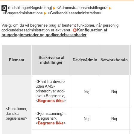
(Indstillinger/Registrering)
<Administrationsindstillinger>
<Brugeradministration>
<Godkendelsesadministration>
Vælg, om du vil begrænse brug af bestemt funktioner, når personlig
godkendelsesadministration er aktiveret.
Konfiguration af
brugerloginmetoder og godkendelsesenheder
K
Beskrivelse af
Element
DeviceAdmin
NetworkAdmin
(
indstillinger
<Print fra drivere
uden AMS-
printerdriver add-
Nej
Nej
in>: <Begræns>,
<
Begræns ikke
>
<Funktioner,
der skal
<Fjernscanning>:
begrænses>
<Begræns>,
Nej
Nej
<
Begræns ikke
>