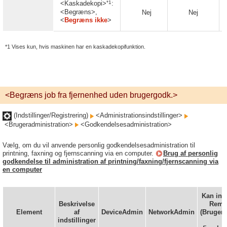
*1
<Kaskadekopi>
:
<Begræns>,
Nej
Nej
<
Begræns ikke
>
*1 Vises kun, hvis maskinen har en kaskadekopifunktion.
<Begræns job fra fjernenhed uden brugergodk.>
(Indstillinger/Registrering)
<Administrationsindstillinger>
<Brugeradministration>
<Godkendelsesadministration>
Vælg, om du vil anvende personlig godkendelsesadministration til
printning, faxning og fjernscanning via en computer.
Brug af personlig
godkendelse til administration af printning/faxning/fjernscanning via
en computer
Kan inds
Beskrivelse
Remo
Element
af
DeviceAdmin
NetworkAdmin
(Brugeri
indstillinger
ti