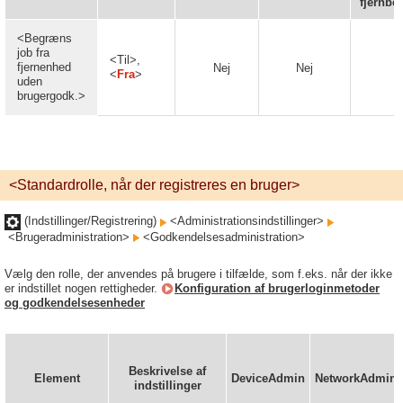
fjernbet
<Begræns
job fra
<Til>,
fjernenhed
Nej
Nej
J
<
Fra
>
uden
brugergodk.>
<Standardrolle, når der registreres en bruger>
(Indstillinger/Registrering)
<Administrationsindstillinger>
<Brugeradministration>
<Godkendelsesadministration>
Vælg den rolle, der anvendes på brugere i tilfælde, som f.eks. når der ikke
er indstillet nogen rettigheder.
Konfiguration af brugerloginmetoder
og godkendelsesenheder
Beskrivelse af
Element
DeviceAdmin
NetworkAdmin
indstillinger