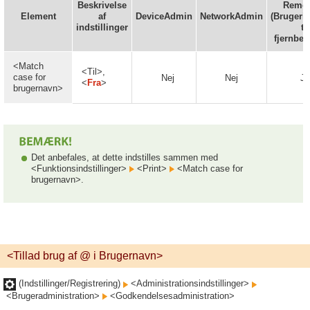
Beskrivelse
Remot
Element
af
DeviceAdmin
NetworkAdmin
(Brugerin
indstillinger
til
fjernbet
<Match
<Til>,
case for
Nej
Nej
Ja
<
Fra
>
brugernavn>
Det anbefales, at dette indstilles sammen med
<Funktionsindstillinger>
<Print>
<Match case for
brugernavn>.
<Tillad brug af @ i Brugernavn>
(Indstillinger/Registrering)
<Administrationsindstillinger>
<Brugeradministration>
<Godkendelsesadministration>