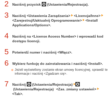
2
Naciśnij przycisk
(Ustawienia/Rejestracja).
3
Naciśnij <Ustawienia Zarządzania>
<Licencja/Inne>
<Zarejestruj/Uaktualnij Oprogramowanie>
<Install
Applications/Options>.
4
Naciśnij na <License Access Number> i wprowadź kod
dostępu licencji.
5
Potwierdź numer i naciśnij <Włącz>.
6
Wybierz funkcję do zainstalowania i naciśnij <Install>.
Jeżeli wyświetlony zostanie ekran umowy licencyjnej, sprawdź te
informacje i naciśnij <Zgadzam się>.
7
Naciśnij
(Ustawienia/Rejestracja)
(Ustawienia/Rejestracja)
<Zas. zmiany ustawień>
<Tak>.