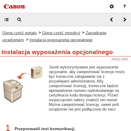
>
>
Górna część portalu
Górna część instrukcji
Zarządzanie
>
urządzeniem
Instalacja wyposażenia opcjonalnego
Instalacja wyposażenia opcjonalnego
AK6S-0K5
Jeżeli wykorzystywane jest wyposażenie
opcjonalne, aby zarejestrować licencje może
być konieczne zalogowanie się z
przywilejami administratora. Aby
zarejestrować licencję, konieczne będzie
wprowadzenie numeru nadrukowanego na
certyfikacie kodu dostępu licencji. Przed
rozpoczęciem należy znaleźć ten numer.
Można zarejestrować licencję, nawet jeśli
urządzenie nie jest podłączone do sieci.
1
Przeprowadź test komunikacji.