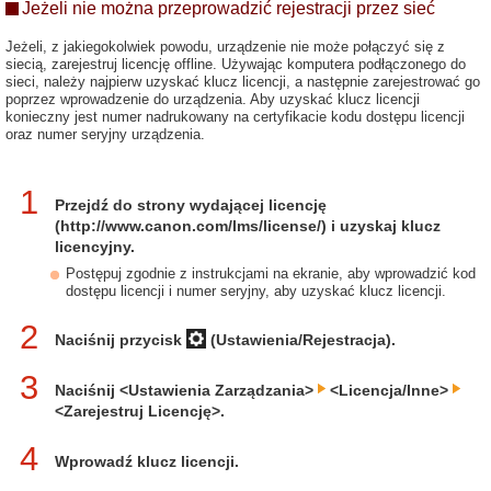
Jeżeli nie można przeprowadzić rejestracji przez sieć
Jeżeli, z jakiegokolwiek powodu, urządzenie nie może połączyć się z
siecią, zarejestruj licencję offline. Używając komputera podłączonego do
sieci, należy najpierw uzyskać klucz licencji, a następnie zarejestrować go
poprzez wprowadzenie do urządzenia. Aby uzyskać klucz licencji
konieczny jest numer nadrukowany na certyfikacie kodu dostępu licencji
oraz numer seryjny urządzenia.
1
Przejdź do strony wydającej licencję
(http://www.canon.com/lms/license/) i uzyskaj klucz
licencyjny.
Postępuj zgodnie z instrukcjami na ekranie, aby wprowadzić kod
dostępu licencji i numer seryjny, aby uzyskać klucz licencji.
2
Naciśnij przycisk
(Ustawienia/Rejestracja).
3
Naciśnij <Ustawienia Zarządzania>
<Licencja/Inne>
<Zarejestruj Licencję>.
4
Wprowadź klucz licencji.