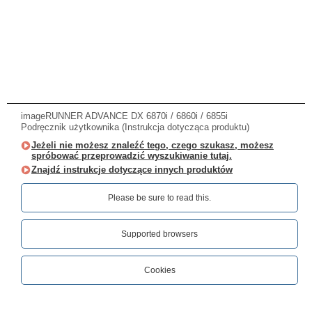
imageRUNNER ADVANCE DX 6870i / 6860i / 6855i
Podręcznik użytkownika (Instrukcja dotycząca produktu)
Jeżeli nie możesz znaleźć tego, czego szukasz, możesz
spróbować przeprowadzić wyszukiwanie tutaj.
Znajdź instrukcje dotyczące innych produktów
Please be sure to read this.‎
Supported browsers
Cookies