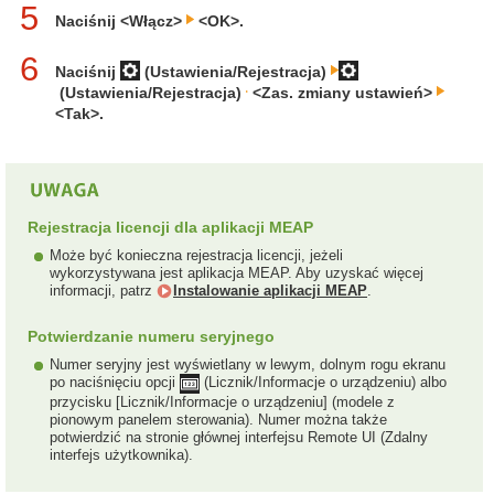
5
Naciśnij <Włącz>
<OK>.
6
Naciśnij
(Ustawienia/Rejestracja)
(Ustawienia/Rejestracja)
<Zas. zmiany ustawień>
<Tak>.
Rejestracja licencji dla aplikacji MEAP
Może być konieczna rejestracja licencji, jeżeli
wykorzystywana jest aplikacja MEAP. Aby uzyskać więcej
informacji, patrz
Instalowanie aplikacji MEAP
.
Potwierdzanie numeru seryjnego
Numer seryjny jest wyświetlany w lewym, dolnym rogu ekranu
po naciśnięciu opcji
(Licznik/Informacje o urządzeniu) albo
przycisku [Licznik/Informacje o urządzeniu] (modele z
pionowym panelem sterowania). Numer można także
potwierdzić na stronie głównej interfejsu Remote UI (Zdalny
interfejs użytkownika).