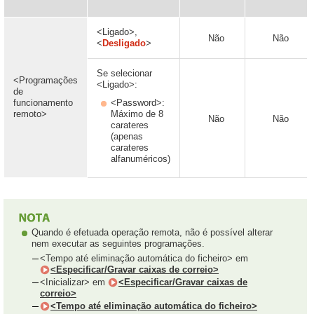
<Ligado>,
Não
Não
<
Desligado
>
Se selecionar
<Programações
<Ligado>:
de
funcionamento
<Password>:
remoto>
Máximo de 8
Não
Não
carateres
(apenas
carateres
alfanuméricos)
Quando é efetuada operação remota, não é possível alterar
nem executar as seguintes programações.
<Tempo até eliminação automática do ficheiro> em
<Especificar/Gravar caixas de correio>
<Inicializar> em
<Especificar/Gravar caixas de
correio>
<Tempo até eliminação automática do ficheiro>