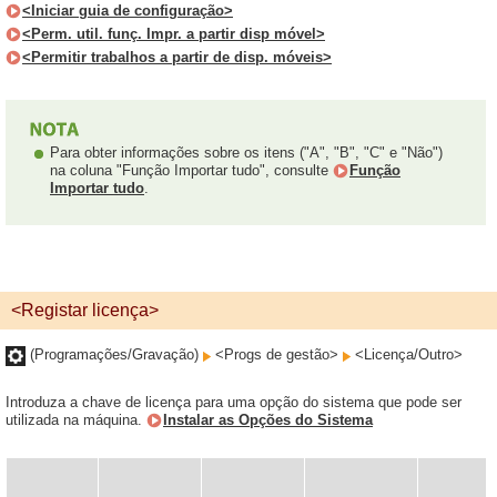
<Iniciar guia de configuração>
<Perm. util. funç. Impr. a partir disp móvel>
<Permitir trabalhos a partir de disp. móveis>
Para obter informações sobre os itens ("A", "B", "C" e "Não")
na coluna "Função Importar tudo", consulte
Função
Importar tudo
.
<Registar licença>
(Programações/Gravação)
<Progs de gestão>
<Licença/Outro>
Introduza a chave de licença para uma opção do sistema que pode ser
utilizada na máquina.
Instalar as Opções do Sistema