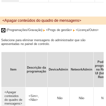
<Apagar conteúdos do quadro de mensagens>
(Programações/Gravação)
<Progs de gestão>
<Licença/Outro>
Selecione para eliminar mensagens do administrador que são
apresentadas no painel de controlo.
Pode 
progra
Descrição da
Item
DeviceAdmin
NetworkAdmin
na Re
programação
UI (Inte
Remo
<Apagar
conteúdos
<Sim>,
Não
Não
Nã
do quadro de
<Não>
mensagens>