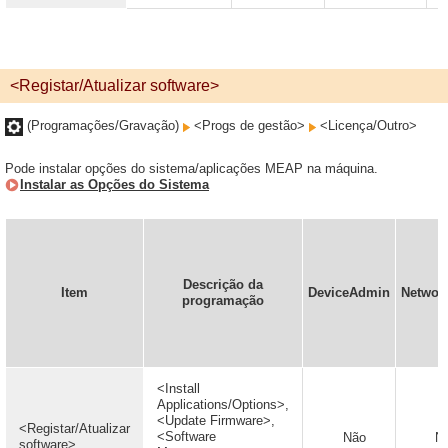
<Registar/Atualizar software>
(Programações/Gravação)
<Progs de gestão>
<Licença/Outro>
Pode instalar opções do sistema/aplicações MEAP na máquina.
Instalar as Opções do Sistema
Descrição da
Item
DeviceAdmin
Networ
programação
<Install
Applications/Options>,
<Update Firmware>,
<Registar/Atualizar
<Software
Não
N
software>