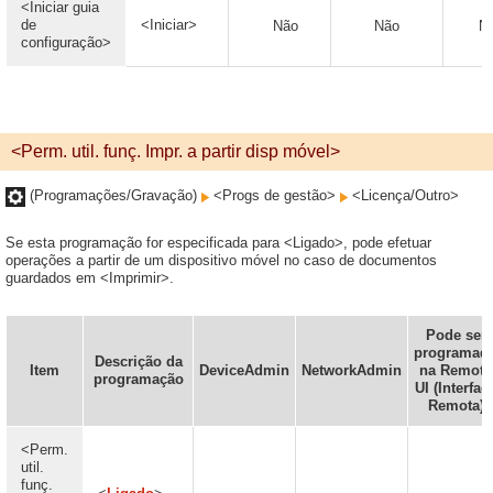
<Iniciar guia
de
<Iniciar>
Não
Não
N
configuração>
<Perm. util. funç. Impr. a partir disp móvel>
(Programações/Gravação)
<Progs de gestão>
<Licença/Outro>
Se esta programação for especificada para <Ligado>, pode efetuar
operações a partir de um dispositivo móvel no caso de documentos
guardados em <Imprimir>.
Pode ser
programad
Descrição da
Item
DeviceAdmin
NetworkAdmin
na Remote
programação
UI (Interfac
Remota)
<Perm.
util.
funç.