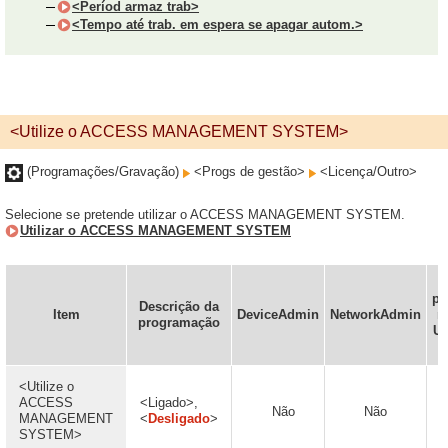
<Períod armaz trab>
<Tempo até trab. em espera se apagar autom.>
<Utilize o ACCESS MANAGEMENT SYSTEM>
(Programações/Gravação)
<Progs de gestão>
<Licença/Outro>
Selecione se pretende utilizar o ACCESS MANAGEMENT SYSTEM.
Utilizar o ACCESS MANAGEMENT SYSTEM
pr
Descrição da
Item
DeviceAdmin
NetworkAdmin
n
programação
UI
<Utilize o
ACCESS
<Ligado>,
Não
Não
MANAGEMENT
<
Desligado
>
SYSTEM>