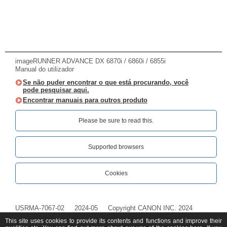
imageRUNNER ADVANCE DX 6870i / 6860i / 6855i
Manual do utilizador
Se não puder encontrar o que está procurando, você
pode pesquisar aqui.
Encontrar manuais para outros produto
Please be sure to read this.‎
Supported browsers
Cookies
USRMA-7067-02
2024-05
Copyright CANON INC. 2024
This site uses cookies to provide its contents and functions and improve their