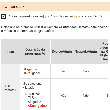
<UI remota>
(Programações/Gravação)
<Progs de gestão>
<Licença/Outro>
Selecione se pretende utilizar a Remote UI (Interface Remota) para operar
a máquina e alterar as programações.
Pode
progr
Descrição da
Item
DeviceAdmin
NetworkAdmin
na Re
programação
UI (Int
Remo
<
Ligado
>,
Não
Não
Nã
<Desligado>
Se selecionar
<UI
<Ligado>:
remota>
<Utilizar
Não
Não
Si
TLS>:
<Ligado>,
<
Desligado
>