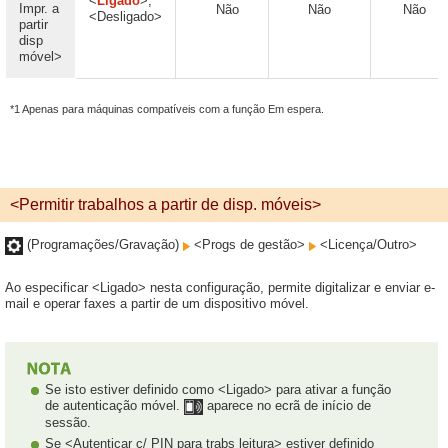
<
Ligado
>,
Impr. a
Não
Não
Não
<Desligado>
partir
disp
móvel>
*1 Apenas para máquinas compatíveis com a função Em espera.
<Permitir trabalhos a partir de disp. móveis>
(Programações/Gravação)
<Progs de gestão>
<Licença/Outro>
Ao especificar <Ligado> nesta configuração, permite digitalizar e enviar e-
mail e operar faxes a partir de um dispositivo móvel.
Se isto estiver definido como <Ligado> para ativar a função
de autenticação móvel.
aparece no ecrã de início de
sessão.
Se <Autenticar c/ PIN para trabs leitura> estiver definido