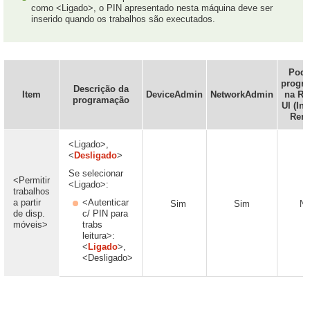
como <Ligado>, o PIN apresentado nesta máquina deve ser
inserido quando os trabalhos são executados.
Pode
progr
Descrição da
Item
DeviceAdmin
NetworkAdmin
na Re
programação
UI (Int
Remo
<Ligado>,
<
Desligado
>
Se selecionar
<Permitir
<Ligado>:
trabalhos
a partir
<Autenticar
Sim
Sim
Nã
de disp.
c/ PIN para
móveis>
trabs
leitura>:
<
Ligado
>,
<Desligado>