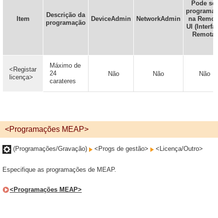
Pode ser
programa
Descrição da
Item
DeviceAdmin
NetworkAdmin
na Remot
programação
UI (Interfa
Remota)
Máximo de
<Registar
24
Não
Não
Não
licença>
carateres
<Programações MEAP>
(Programações/Gravação)
<Progs de gestão>
<Licença/Outro>
Especifique as programações de MEAP.
<Programações MEAP>