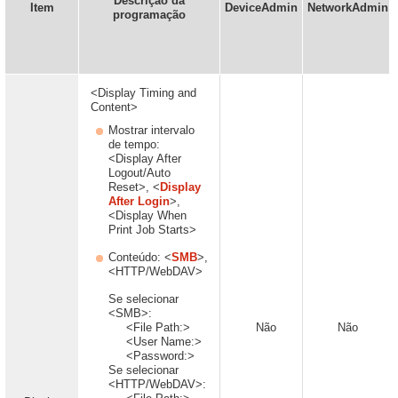
Descrição da
Item
DeviceAdmin
NetworkAdmin
programação
<Display Timing and
Content>
Mostrar intervalo
de tempo:
<Display After
Logout/Auto
Reset>, <
Display
After Login
>,
<Display When
Print Job Starts>
Conteúdo: <
SMB
>,
<HTTP/WebDAV>
Se selecionar
<SMB>:
<File Path:>
Não
Não
<User Name:>
<Password:>
Se selecionar
<HTTP/WebDAV>: