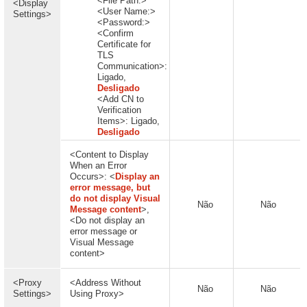
<File Path:>
<Display
<User Name:>
Settings>
<Password:>
<Confirm
Certificate for
TLS
Communication>:
Ligado,
Desligado
<Add CN to
Verification
Items>: Ligado,
Desligado
<Content to Display
When an Error
Occurs>: <
Display an
error message, but
do not display Visual
Não
Não
Message content
>,
<Do not display an
error message or
Visual Message
content>
<Proxy
<Address Without
Não
Não
Settings>
Using Proxy>