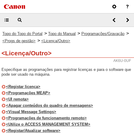
>
>
>
Topo do Topo do Portal
Topo do Manual
Programações/Gravação
>
<Progs de gestão>
<Licença/Outro>
<Licença/Outro>
AK6U-0UF
Especifique as programações para registrar licenças e para o software que
pode ser usado na máquina.
<Registar licença>
<Programações MEAP>
<UI remota>
<Apagar conteúdos do quadro de mensagens>
<Visual Message Settings>
<Programações de funcionamento remoto>
<Utilize o ACCESS MANAGEMENT SYSTEM>
<Registar/Atualizar software>