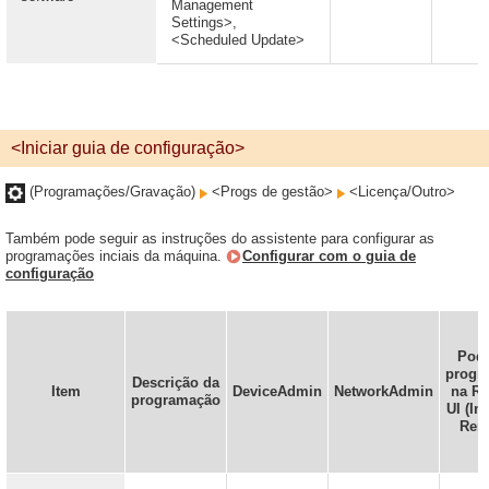
Management
Settings>,
<Scheduled Update>
<Iniciar guia de configuração>
(Programações/Gravação)
<Progs de gestão>
<Licença/Outro>
Também pode seguir as instruções do assistente para configurar as
programações inciais da máquina.
Configurar com o guia de
configuração
Pode
progr
Descrição da
Item
DeviceAdmin
NetworkAdmin
na R
programação
UI (In
Rem