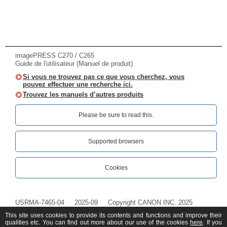
imagePRESS C270 / C265
Guide de l'utilisateur (Manuel de produit)
Si vous ne trouvez pas ce que vous cherchez, vous
pouvez effectuer une recherche ici.
Trouvez les manuels d’autres produits
Please be sure to read this.‎
Supported browsers
Cookies
USRMA-7465-04
2025-09
Copyright CANON INC. 2025
This site uses cookies to provide its contents and functions and improve their
qualities etc. You can find out more about our use of the cookies
here
. If you