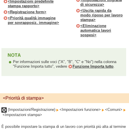
<Impostazioni predefinite
di sicurezza>
stampa rapporto>
<Uscita rapida da
<Registrazione form>
modo riposo per lavoro
<Priorità qualità immagine
stampa>
per sovrapposiz. immagine>
<Eliminazione
automatica lavori
sospesi>
Per informazioni sulle voci ("A", "B", "C" e "No") nella colonna
"Funzione Importa tutto", vedere
Funzione Importa tutto
.
<Priorità di stampa>
(Impostazioni/Registrazione)
<Impostazioni funzione>
<Comuni>
<Impostazioni stampa>
È possibile impostare la stampa di un lavoro con priorità più alta al termine