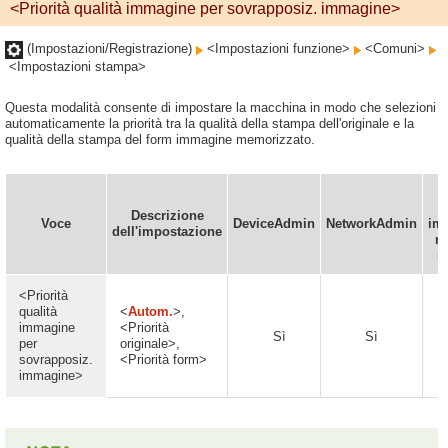
<Priorità qualità immagine per sovrapposiz. immagine>
(Impostazioni/Registrazione)
<Impostazioni funzione>
<Comuni>
<Impostazioni stampa>
Questa modalità consente di impostare la macchina in modo che selezioni
automaticamente la priorità tra la qualità della stampa dell'originale e la
qualità della stampa del form immagine memorizzato.
e
Descrizione
Voce
DeviceAdmin
NetworkAdmin
im
dell'impostazione
ne
r
<Priorità
qualità
<
Autom.
>,
immagine
<Priorità
Sì
Sì
per
originale>,
sovrapposiz.
<Priorità form>
immagine>