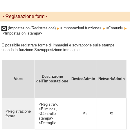
<Registrazione form>
(Impostazioni/Registrazione)
<Impostazioni funzione>
<Comuni>
<Impostazioni stampa>
È possibile registrare forme di immagini e sovrapporle sulle stampe
usando la funzione Sovrapposizione immagine.
Descrizione
Voce
DeviceAdmin
NetworkAdmin
i
dell'impostazione
<Registra>,
<Elimina>,
<Registrazione
<Controllo
Sì
Sì
form>
stampa>,
<Dettagli>