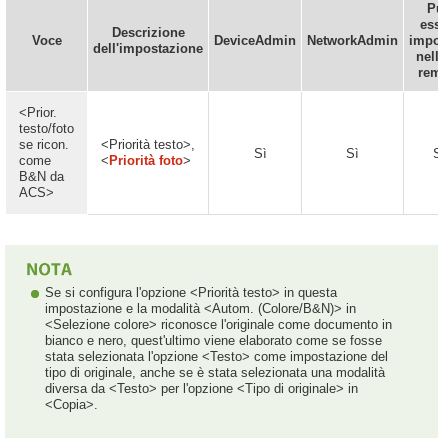
Pu
esse
Descrizione
Voce
DeviceAdmin
NetworkAdmin
impos
dell'impostazione
nella
remo
<Prior.
testo/foto
se ricon.
<Priorità testo>,
Sì
Sì
Sì
come
<
Priorità foto
>
B&N da
ACS>
Se si configura l'opzione <Priorità testo> in questa
impostazione e la modalità <Autom. (Colore/B&N)> in
<Selezione colore> riconosce l'originale come documento in
bianco e nero, quest'ultimo viene elaborato come se fosse
stata selezionata l'opzione <Testo> come impostazione del
tipo di originale, anche se è stata selezionata una modalità
diversa da <Testo> per l'opzione <Tipo di originale> in
<Copia>.