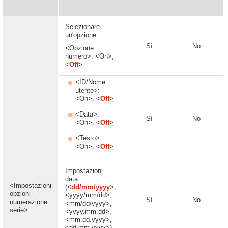
Selezionare
un'opzione
Sì
No
<Opzione
numero>: <On>,
<
Off
>
<ID/Nome
utente>:
<On>, <
Off
>
<Data>:
Sì
No
<On>, <
Off
>
<Testo>:
<On>, <
Off
>
Impostazioni
data
<Impostazioni
(<
dd/mm/yyyy
>,
opzioni
<yyyy/mm/dd>,
Sì
No
numerazione
<mm/dd/yyyy>,
serie>
<yyyy.mm.dd>,
<mm.dd.yyyy>,
<dd.mm.yyyy>)