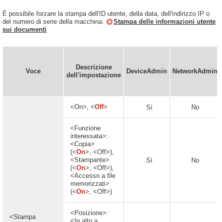
È possibile forzare la stampa dell'ID utente, della data, dell'indirizzo IP o
del numero di serie della macchina.
Stampa delle informazioni utente
sui documenti
Descrizione
Voce
DeviceAdmin
NetworkAdmin
dell'impostazione
<On>, <
Off
>
Sì
No
<Funzione
interessata>:
<Copia>
(<
On
>, <Off>),
<Stampante>
Sì
No
(<
On
>, <Off>),
<Accesso a file
memorizzati>
(<
On
>, <Off>)
<Posizione>:
<Stampa
<In alto a