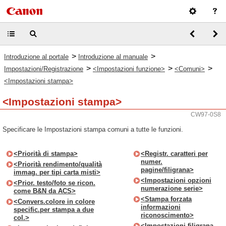
>
>
Introduzione al portale
Introduzione al manuale
>
>
>
Impostazioni/Registrazione
<Impostazioni funzione>
<Comuni>
<Impostazioni stampa>
<Impostazioni stampa>
CW97-0S8
Specificare le Impostazioni stampa comuni a tutte le funzioni.
<Priorità di stampa>
<Registr. caratteri per
numer.
<Priorità rendimento/qualità
pagine/filigrana>
immag. per tipi carta misti>
<Impostazioni opzioni
<Prior. testo/foto se ricon.
numerazione serie>
come B&N da ACS>
<Stampa forzata
<Convers.colore in colore
informazioni
specific.per stampa a due
riconoscimento>
col.>
<Impostazioni filigrana