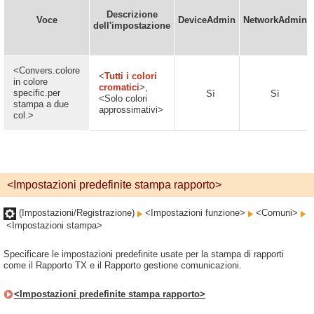
Descrizione
Voce
DeviceAdmin
NetworkAdmin
dell'impostazione
<Convers.colore
<
Tutti i colori
in colore
cromatici
>,
specific.per
Sì
Sì
<Solo colori
stampa a due
approssimativi>
col.>
<Impostazioni predefinite stampa rapporto>
(Impostazioni/Registrazione)
<Impostazioni funzione>
<Comuni>
<Impostazioni stampa>
Specificare le impostazioni predefinite usate per la stampa di rapporti
come il Rapporto TX e il Rapporto gestione comunicazioni.
<Impostazioni predefinite stampa rapporto>