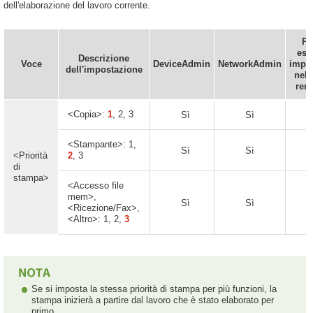
dell'elaborazione del lavoro corrente.
P
ess
Descrizione
Voce
DeviceAdmin
NetworkAdmin
impos
dell'impostazione
nell
rem
<Copia>:
1
, 2, 3
Sì
Sì
S
<Stampante>: 1,
Sì
Sì
S
<Priorità
2
, 3
di
stampa>
<Accesso file
mem>,
Sì
Sì
S
<Ricezione/Fax>,
<Altro>: 1, 2,
3
Se si imposta la stessa priorità di stampa per più funzioni, la
stampa inizierà a partire dal lavoro che è stato elaborato per
primo.