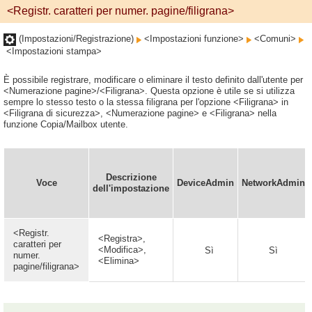
<Registr. caratteri per numer. pagine/filigrana>
(Impostazioni/Registrazione)
<Impostazioni funzione>
<Comuni>
<Impostazioni stampa>
È possibile registrare, modificare o eliminare il testo definito dall'utente per
<Numerazione pagine>/<Filigrana>. Questa opzione è utile se si utilizza
sempre lo stesso testo o la stessa filigrana per l'opzione <Filigrana> in
<Filigrana di sicurezza>, <Numerazione pagine> e <Filigrana> nella
funzione Copia/Mailbox utente.
Descrizione
Voce
DeviceAdmin
NetworkAdmin
dell'impostazione
<Registr.
<Registra>,
caratteri per
<Modifica>,
Sì
Sì
numer.
<Elimina>
pagine/filigrana>