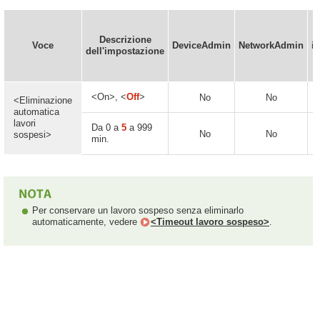
Descrizione
Voce
DeviceAdmin
NetworkAdmin
i
dell'impostazione
<On>, <
Off
>
No
No
<Eliminazione
automatica
lavori
Da 0 a
5
a 999
No
No
sospesi>
min.
Per conservare un lavoro sospeso senza eliminarlo
automaticamente, vedere
<Timeout lavoro sospeso>
.