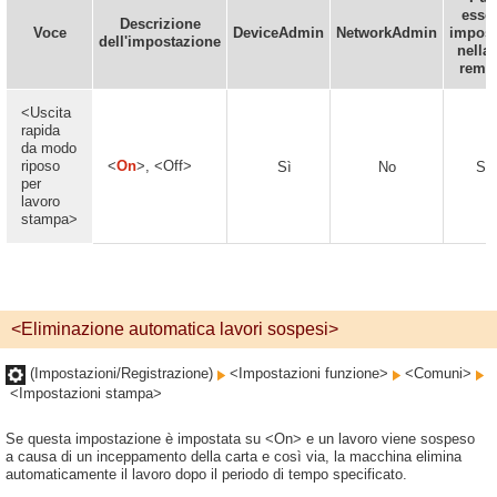
esse
Descrizione
Voce
DeviceAdmin
NetworkAdmin
impost
dell'impostazione
nella 
remo
<Uscita
rapida
da modo
riposo
<
On
>, <Off>
Sì
No
Sì
per
lavoro
stampa>
<Eliminazione automatica lavori sospesi>
(Impostazioni/Registrazione)
<Impostazioni funzione>
<Comuni>
<Impostazioni stampa>
Se questa impostazione è impostata su <On> e un lavoro viene sospeso
a causa di un inceppamento della carta e così via, la macchina elimina
automaticamente il lavoro dopo il periodo di tempo specificato.