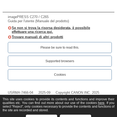
imagePRESS C270 / C265
Guida per l'utente (Manuale del prodotto)
Se non si trova la risorsa desiderata, è possibile
effettuare una ricerca qui.
Trovare manuali di altri prodotti
Please be sure to read this.‎
Supported browsers
Cookies
USRMA-7466-04
2025-09
Copyright CANON INC. 2025
This site uses cookies to provide its contents and functions and improve their
qualities etc. You can find out more about our use of the cookies
here
. If you
select "Reject", only cookies necessary to provide the contents and functions of
the site are recorded and stored.